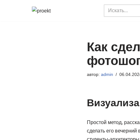
Перейти
к
содержимому
Как сдел
фотошо
автор:
admin
06.04.202
Визуализа
Простой метод, расск
сделать его вечерний 
студенты-архитекторы 