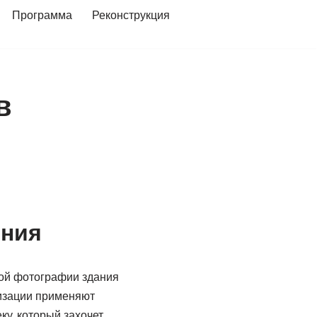
Программа
Реконструкция
в
ения
ной фотографии здания
лизации применяют
ку, который захочет