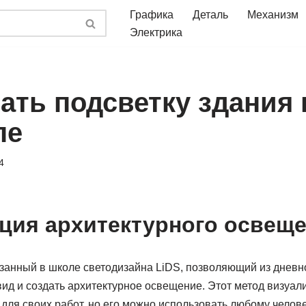
Графика
Деталь
Механизм
Электрика
ать подсветку здания 
пе
4
ция архитектурного освещ
азанный в школе светодизайна LiDS, позволяющий из днев
вид и создать архитектурное освещение. Этот метод визуа
для своих работ, но его можно использовать любому челове