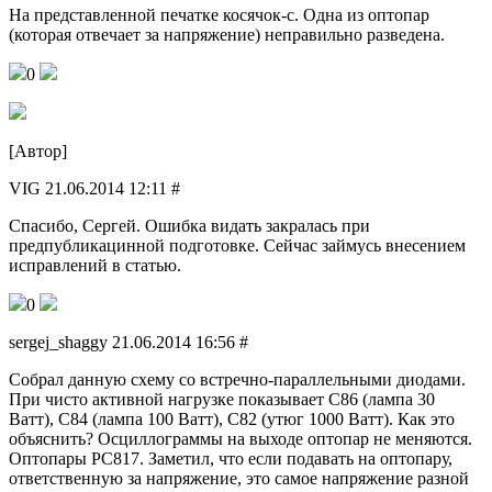
На представленной печатке косячок-с. Одна из оптопар
(которая отвечает за напряжение) неправильно разведена.
0
[Автор]
VIG 21.06.2014 12:11 #
Спасибо, Сергей. Ошибка видать закралась при
предпубликацинной подготовке. Сейчас займусь внесением
исправлений в статью.
0
sergej_shaggy 21.06.2014 16:56 #
Собрал данную схему со встречно-параллельными диодами.
При чисто активной нагрузке показывает С86 (лампа 30
Ватт), С84 (лампа 100 Ватт), С82 (утюг 1000 Ватт). Как это
объяснить? Осциллограммы на выходе оптопар не меняются.
Оптопары PC817. Заметил, что если подавать на оптопару,
ответственную за напряжение, это самое напряжение разной