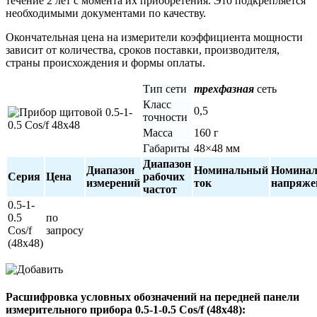
течение 2 лет с момента их приобретения. Это подкрепляется
необходимыми документами по качеству.
Окончательная цена на измерители коэффициента мощности
зависит от количества, сроков поставки, производителя,
страны происхождения и формы оплаты.
Тип сети
трехфазная
сеть
Класс
0,5
точности
Масса
160 г
Габариты
48×48 мм
Диапазон
Диапазон
Номинальный
Номинал
Серия
Цена
рабочих
измерений
ток
напряже
частот
0.5-1-
0.5
по
Cos/f
запросу
(48х48)
Расшифровка условных обозначений на передней панели
измерительного прибора 0.5-1-0.5 Cos/f (48х48):