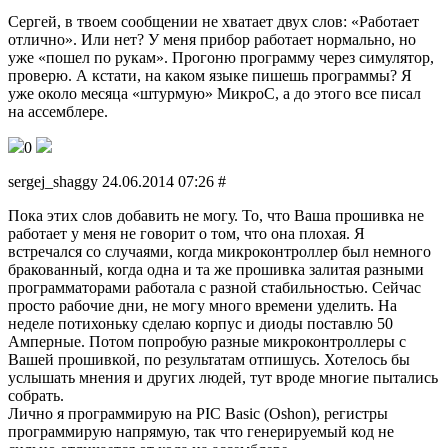
Сергей, в твоем сообщении не хватает двух слов: «Работает
отлично». Или нет? У меня прибор работает нормально, но
уже «пошел по рукам». Прогоню программу через симулятор,
проверю. А кстати, на каком языке пишешь программы? Я
уже около месяца «штурмую» МикроС, а до этого все писал
на ассемблере.
0
sergej_shaggy 24.06.2014 07:26 #
Пока этих слов добавить не могу. То, что Ваша прошивка не
работает у меня не говорит о том, что она плохая. Я
встречался со случаями, когда микроконтроллер был немного
бракованный, когда одна и та же прошивка залитая разными
программаторами работала с разной стабильностью. Сейчас
просто рабочие дни, не могу много времени уделить. На
неделе потихоньку сделаю корпус и диоды поставлю 50
Амперные. Потом попробую разные микроконтроллеры с
Вашей прошивкой, по результатам отпишусь. Хотелось бы
услышать мнения и других людей, тут вроде многие пытались
собрать.
Лично я программирую на PIC Basic (Oshon), регистры
программирую напрямую, так что генерируемый код не