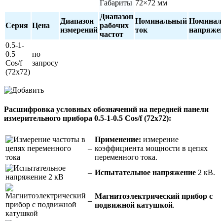
Габариты
72×72 мм
Диапазон
Диапазон
Номинальный
Номинал
Серия
Цена
рабочих
измерений
ток
напряже
частот
0.5-1-
0.5
по
Cos/f
запросу
(72х72)
Расшифровка условных обозначений на передней панели
измерительного прибора 0.5-1-0.5 Cos/f (72х72):
Применение:
измерение
–
коэффициента мощности в цепях
переменного тока.
–
Испытательное напряжение
2 кВ.
Магнитоэлектрический прибор с
–
подвижной катушкой
.