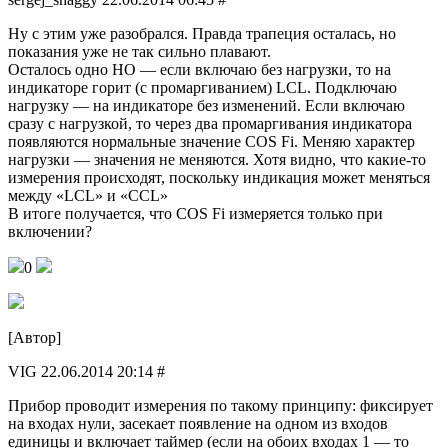
Ну с этим уже разобрался. Правда трапеция осталась, но
показания уже не так сильно плавают.
Осталось одно НО — если включаю без нагрузки, то на
индикаторе горит (с промаргиванием) LCL. Подключаю
нагрузку — на индикаторе без изменений. Если включаю
сразу с нагрузкой, то через два промаргивания индикатора
появляются нормальные значение COS Fi. Меняю характер
нагрузки — значения не меняются. Хотя видно, что какие-то
измерения происходят, поскольку индикация может меняться
между «LCL» и «CCL»
В итоге получается, что COS Fi измеряется только при
включении?
0
[Автор]
VIG 22.06.2014 20:14 #
Прибор проводит измерения по такому принципу: фиксирует
на входах нули, засекает появление на одном из входов
единицы и включает таймер (если на обоих входах 1 — то