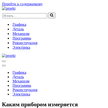
Перейти к содержимому
Искать...
Графика
Деталь
Механизм
Программа
Реконструкция
Электрика
Меню
навигации
Меню
навигации
Графика
Деталь
Механизм
Программа
Реконструкция
Электрика
Каким прибором измеряется