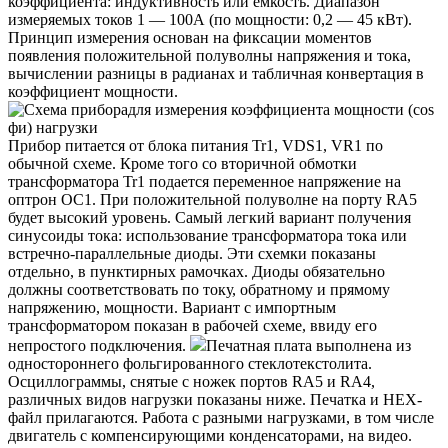
коэффициента: индуктивность или емкость. Диапазон
измеряемых токов 1 — 100А (по мощности: 0,2 — 45 кВт).
Принцип измерения основан на фиксации моментов
появления положительной полуволны напряжения и тока,
вычислении разницы в радианах и табличная конвертация в
коэффициент мощности.
Прибор питается от блока питания Tr1, VDS1, VR1 по
обычной схеме. Кроме того со вторичной обмотки
трансформатора Tr1 подается переменное напряжение на
оптрон ОС1. При положительной полуволне на порту RA5
будет высокий уровень. Самый легкий вариант получения
синусоиды тока: использование трансформатора тока или
встречно-параллельные диоды. Эти схемки показаны
отдельно, в пунктирных рамочках. Диоды обязательно
должны соответствовать по току, обратному и прямому
напряжению, мощности. Вариант с импортным
трансформатором показан в рабочей схеме, ввиду его
непростого подключения.
Печатная плата выполнена из
одностороннего фольгированного стеклотекстолита.
Осциллограммы, снятые с ножек портов RA5 и RA4,
различных видов нагрузки показаны ниже. Печатка и НЕХ-
файл прилагаются. Работа с разными нагрузками, в том числе
двигатель с компенсирующими конденсаторами, на видео.