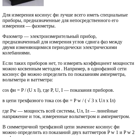
Для измерения косинус фи лучше всего иметь специальные
приборы, предназначенные для непосредственного его
измерения — фазометры.
Фазометр — электроизмерительный прибор,
предназначенный для измерения углов сдвига фаз между
двумя изменяющимися периодически электрическими
колебаниями.
Если таких приборов нет, то измерять коэффициент мощности
можно косвенным методом . Например, в однофазной сети
косинус фи можно определить по показаниям амперметра,
вольтметра и ваттметра:
cos фи = P / (U х I), где Р, U, I — показания приборов.
в цепи трехфазного тока cos фи = P w / ( √ 3 х Uл х Iл)
где Pw — мощность всей системы, Uл, Iл — линейные
напряжение и ток, измеренные вольтметром и амперметром.
В симметричной трехфазной цепи значение косинус фи
можно определить из показаний двух ваттметров P w 1 и P w 2