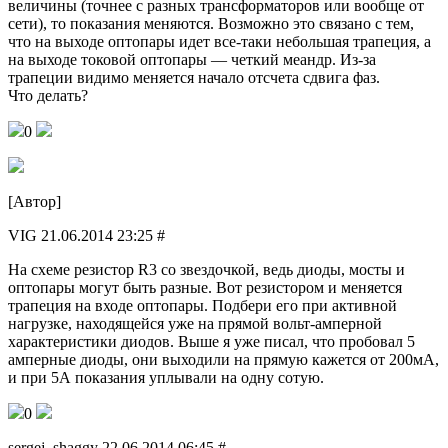
величины (точнее с разных трансформаторов или вообще от
сети), то показания меняются. Возможно это связано с тем,
что на выходе оптопары идет все-таки небольшая трапеция, а
на выходе токовой оптопары — четкий меандр. Из-за
трапеции видимо меняется начало отсчета сдвига фаз.
Что делать?
0
[Автор]
VIG 21.06.2014 23:25 #
На схеме резистор R3 со звездочкой, ведь диоды, мосты и
оптопары могут быть разные. Вот резистором и меняется
трапеция на входе оптопары. Подбери его при активной
нагрузке, находящейся уже на прямой вольт-амперной
характеристики диодов. Выше я уже писал, что пробовал 5
амперные диоды, они выходили на прямую кажется от 200мА,
и при 5А показания уплывали на одну сотую.
0
sergej_shaggy 22.06.2014 06:45 #