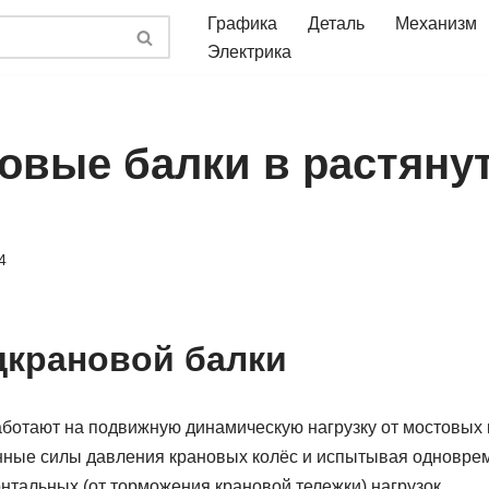
Графика
Деталь
Механизм
Электрика
овые балки в растяну
4
дкрановой балки
ботают на подвижную динамическую нагрузку от мостовых 
ные силы давления крановых колёс и испытывая одноврем
нтальных (от торможения крановой тележки) нагрузок.