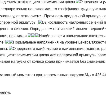
ределяем коэффициент асимметрии цикла
Определяем
γ
предварительно напрягаемая, то коэффициент
γ
не учитыв
s4
словие удовлетворяется. Прочность продольной арматуры о
оперечной арматуры.
Выносливость наклонных сечений 
денного сечения. Определяем статический момент верхней 
ровня, принимая
Наибольшие и наименьшие касатель
ле:
Нормальные напряжения на уровне центра тяжести 
авны:
Определяем наибольшие и наименьшие главные р
фициент асимметрии цикла для поперечной арматуры раве
ная нагрузка от колеса крана принимается без снижения:
ативный момент от кратковременных нагрузок M
= 426,4
sh
ти80%.