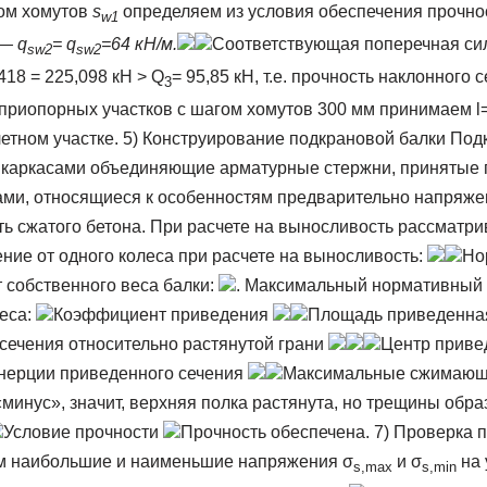
гом хомутов
s
определяем из условия обеспечения прочно
w
1
— q
= q
=64 кН/м.
Соответствующая поперечная си
sw2
sw2
,418 = 225,098 кН > Q
= 95,85 кН, т.е. прочность наклонного 
3
приопорных участков с шагом хомутов 300 мм принимаем l=
летном участке. 5) Конструирование подкрановой балки Под
каркасами объединяющие арматурные стержни, принятые по
ами, относящиеся к особенностям предварительно напряжен
ь сжатого бетона. При расчете на выносливость рассматрив
ение от одного колеса при расчете на выносливость:
Но
 собственного веса балки:
. Максимальный нормативный
веса:
Коэффициент приведения
Площадь приведенн
сечения относительно растянутой грани
Центр приве
нерции приведенного сечения
Максимальные сжимаю
«минус», значит, верхняя полка растянута, но трещины обр
Условие прочности
Прочность обеспечена. 7) Проверка 
м наибольшие и наименьшие напряжения σ
и σ
на 
s,max
s,min