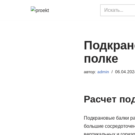
Перейти
к
содержимому
Подкран
полке
автор:
admin
06.04.202
Расчет по
Подкрановые балки ра
большие сосредоточен
вертикальных и горизо