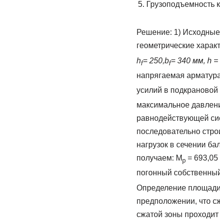
Грузоподъемность кр
Решение: 1) Исходные
геометрические харак
h
= 250,
b
= 340 мм, h =
f
f
напрягаемая арматура
усилий в подкрановой
максимальное давлени
равнодействующей сис
последовательно стро
нагрузок в сечении ба
получаем: М
= 693,05
р
погонный собственный
Определение площади 
предположении, что с
сжатой зоны проходит 