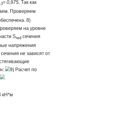
= 0,975
. Так как
s3
аем. Проверяем
беспечена. 8)
проверяем на уровне
части S
сечения
re
d
ные напряжения
сечения не зависят от
астягивающие
н:
9) Расчет по
4 кН*м