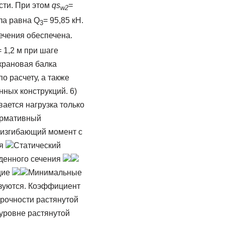
сти. При этом
qs
=
w2
ла равна Q
= 95,85 кН.
3
сечения обеспечена.
 1,2 м при шаге
крановая балка
 расчету, а также
ных конструкций. 6)
ается нагрузка только
рмативный
 изгибающий момент с
ая
Статический
денного сечения
щие
Минимальные
азуются. Коэффициент
прочности растянутой
уровне растянутой