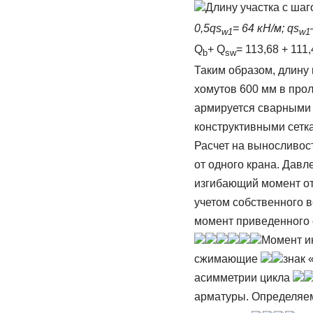
Длину участка с ша
0,5qs
= 64 кН/м; qs
w1
w1
Q
+ Q
= 113,68 + 111
b
sw
Таким образом, длину 
хомутов 600 мм в про
армируется сварными 
конструктивными сетк
Расчет на выносливост
от одного крана. Давл
изгибающий момент от
учетом собственного 
момент приведенного 
Момент и
сжимающие
знак 
асимметрии цикла
арматуры. Определяе