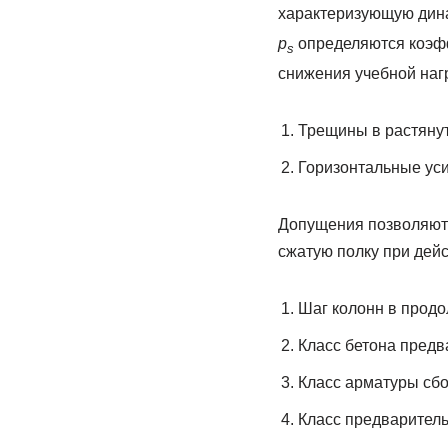
характеризующую ди­н
p
определяются коэф
s
снижения учебной наг
Трещины в растянут
Горизонтальные уси
Допущения позволяют р
сжатую полку при дейс
Шаг колонн в продо
Класс бетона предв
Класс арматуры сбо
Класс предваритель