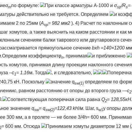
ние
α
по формуле:
При классе арматуры А-1000 и
σ
/R
= 
m
sp
s
арматуры действительно не требуется. Определяем
и коэф
имаем 2 по 25мм (
А
= 982 мм
2
). 4) Расчет по наклонным 
sp
шаг хомутов, а также выяснить на каком расстоянии и как м
аклонным сечениям балки таврового или двутаврового сече
 рассматривается прямоугольное сечение
bxh =140×1200 мм
.
Определим коэффициент
φ
, принимая
и приближенно
n
сть хомутов, принимая длину проекции наклонного сечени
руза –
c
= 1.16
м. Тогда
, и следовательно,
Поперечная
1
240,75 кН. Поскольку
значение q
определяем по форм
sw
(1)
ачении
с
, равном расстоянию от опоры до второго груза —
с
2
0.
Соответствующая поперечная сила равна
Q
= 128,55кН
2
ное значение
q
= q
=122,43 kH/м.
Шаг, s
у опоры дол
sw
sw
(2)
w
1
лее 300 мм, а в пролете — не более 3/4h= 600 мм. Принимае
= 600 мм. Отсюда
Принимаем хомуты диаметром 12 мм (
2