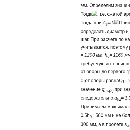
мм
. Определим значе
Тогда
, т.е. сжатой 
Тогда при
A
= 0
Прин
s
определить диаметр и 
шаг. При расчете по н
учитывается, поэтому
= 1200 мм, h
= 1160 мм
0
требуемую интенсивно
от опоры до первого г
c
от опоры равнаQ
= 
1
1
значение
q
при зн
sw
(2)
следовательно,
а
= 1,
02
Принимаем максималь
0,5h
= 580 мм и не бо
0
300 мм, а в пролете s
w