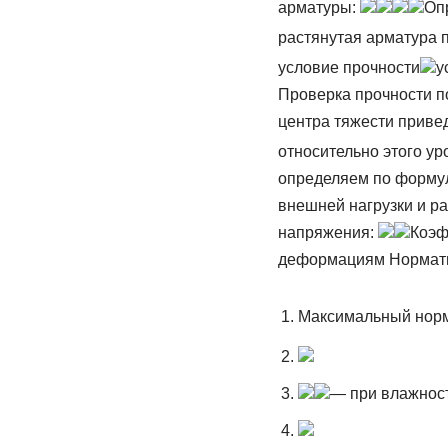
арматуры:
Оп
растянутая арматура 
условие прочности
у
Проверка прочности п
центра тяжести приве
относительно этого у
определяем по форму
внешней нагрузки и р
напряжения:
Коэф
деформациям Норматив
Максимальный норм
— при влажнос