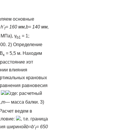
деляем основные
h’
= 160 мм,
b
= 140 мм,
f
 МПа), γ
= 1;
b
1
00. 2) Определение
 В
= 5,5 м. Находим
к
 расстояние
x
от
инии влияния
ертикальных крановых
 уравнения равновесия
:
где: расчетный
,
m
— масса балки. 3)
Расчет ведем в
словие:
, т.е. граница
ения шириной
b
=
b
‘
= 650
f