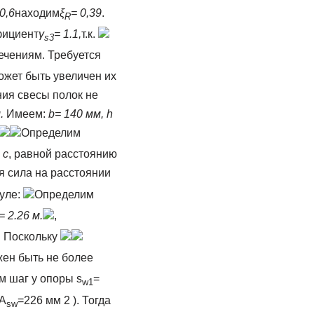
0,6
находим
ξ
= 0,39
.
R
фициент
γ
= 1.1,
т.к.
s
3
сечениям. Требуется
ожет быть увеличен их
ния свесы полок не
.
Имеем:
b
= 140 мм, h
Определим
я
с
, равной расстоянию
 сила на расстоянии
уле:
Определим
= 2.26 м.
,
.
Поскольку
жен быть не более
м шаг у опоры s
=
w1
A
=226 мм 2 ). Тогда
sw