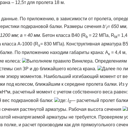
ана – 12,5т для пролета 18 м.
 данные. По приложению, в зависимости от пролета, опре
теристики подкрановой балки. Размеры сечения
b
‘
= 650 мм, 
f
 1200 мм; а = 40 мм.
Бетон класса В40 (R
= 22 МПа, R
= 1,4
b
bt
 класса А-1000 (R
= 830 МПа). Конструктивная арматура В5
s
 балке. По приложению находим габариты крана: А
= 4,4 м,
к
е колеса:
Выполняем правило Винклера. Определениям
темы сил ЗР и до ближайшего колеса крана.
Далее по л
им эпюру моментов. Наибольший изгибающий момент от в
лки под колесом, ближайшим к середине пролета балки. Из
 кН*м, расчетный момент с учетом собственного веса равен
 вес подкрановой балки:
где:
l
— расчетный пролет балки
0
сечения растянутой арматуры. Рабочая высота сечения
жатой ненапрягаемой арматуры не требуется. Проверяем у
в полке, и расчет производим как для прямоугольного сеч