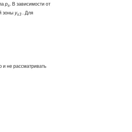
ла
p
.
В зависимости от
s
й зоны
y
. Для
s
3
 и не рассматри­вать