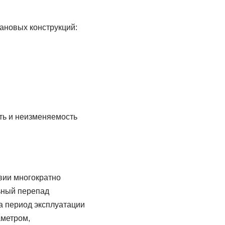
новых конструк­ций:
ть и неизменяемость
вии многократно
ьный перепад
а период эксплуатации
аметром,