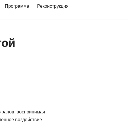
Программа
Реконструкция
той
кранов, воспри­нимая
енное воздейст­вие