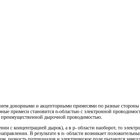
анием донорными и акцепторными примесями по разные стороны
орные примеси становится n-областью с электронной проводимос
 с преимущественной дырочной проводимостью.
ении с концентрацией дырок), а в p- области наоборот, то электр
 направлении. В результате в n- области возникает положительны
зом, разность потенциалов и электрическое поле пытаются замед