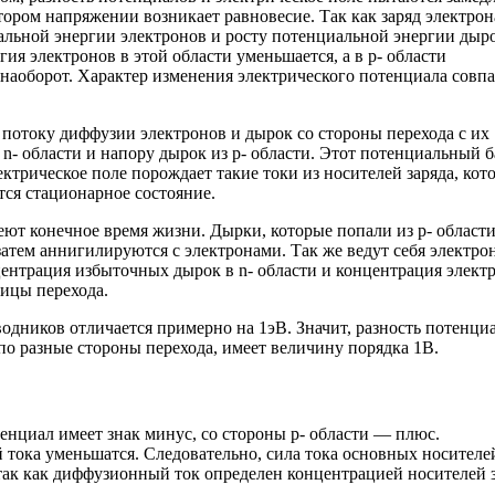
ром напряжении возникает равновесие. Так как заряд электрон
альной энергии электронов и росту потенциальной энергии дыро
гия электронов в этой области уменьшается, а в p- области
наоборот. Характер изменения электрического потенциала совпа
 потоку диффузии электронов и дырок со стороны перехода с их
n- области и напору дырок из p- области. Этот потенциальный б
ктрическое поле порождает такие токи из носителей заряда, кот
ся стационарное состояние.
т конечное время жизни. Дырки, которые попали из p- области 
затем аннигилируются с электронами. Так же ведут себя электро
нцентрация избыточных дырок в n- области и концентрация элект
ницы перехода.
одников отличается примерно на 1эВ. Значит, разность потенци
по разные стороны перехода, имеет величину порядка 1В.
тенциал имеет знак минус, со стороны p- области — плюс.
 тока уменьшатся. Следовательно, сила тока основных носителе
 так как диффузионный ток определен концентрацией носителей 