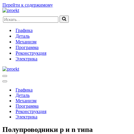
Перейти к содержимому
Искать...
Графика
Деталь
Механизм
Программа
Реконструкция
Электрика
Меню
навигации
Меню
навигации
Графика
Деталь
Механизм
Программа
Реконструкция
Электрика
Полупроводники p и n типа