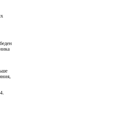
ых
 беден
дника
льше
мния,
4.