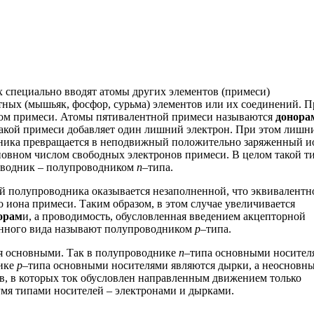
 специально вводят атомы других элементов (примеси)
тных (мышьяк, фосфор, сурьма) элементов или их соединений. П
ом примеси. Атомы пятивалентной примеси называются
донора
акой примеси добавляет один лишний электрон. При этом лишн
дника превращается в неподвижный положительно заряженный и
новном числом свободных электронов примеси. В целом такой т
роводник – полупроводником
n
–типа.
й полупроводника оказывается незаполненной, что эквивалентн
иона примеси. Таким образом, в этом случае увеличивается
орам
и, а проводимость, обусловленная введением акцепторной
анного вида называют полупроводником
р
–типа.
я основными. Так в полупроводнике
n
–типа основными носител
нике
р
–типа основными носителями являются дырки, а неосновн
в, в которых ток обусловлен направленным движением только
умя типами носителей – электронами и дырками.