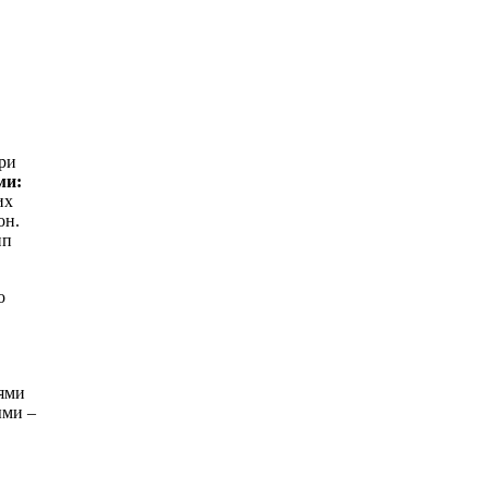
ри
ми:
их
он.
ип
о
ями
ыми –