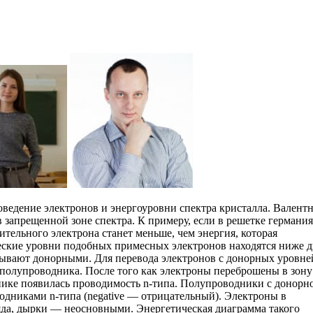
ведение электронов и энергоуровни спектра кристалла. Валент
 запрещенной зоне спектра. К примеру, если в решетке германи
тельного электрона станет меньше, чем энергия, которая
еские уровни подобных примесных электронов находятся ниже д
ывают донорными. Для перевода электронов с донорных уровне
 полупроводника. После того как электроны переброшены в зону
нике появилась проводимость n-типа. Полупроводники с донорн
дниками n-типа (negative — отрицательный). Электроны в
яда, дырки — неосновными. Энергетическая диаграмма такого