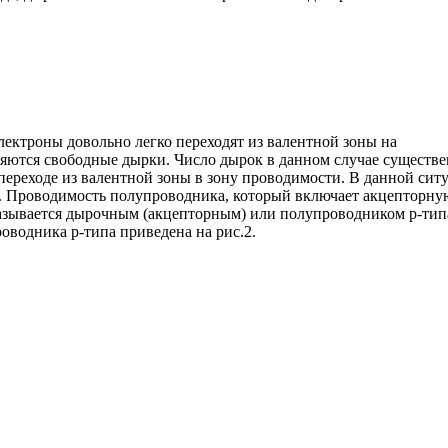
ектроны довольно легко переходят из валентной зоны на
ляются свободные дырки. Число дырок в данном случае существ
переходе из валентной зоны в зону проводимости. В данной сит
. Проводимость полупроводника, который включает акцепторну
называется дырочным (акцепторным) или полупроводником p-тип
оводника p-типа приведена на рис.2.