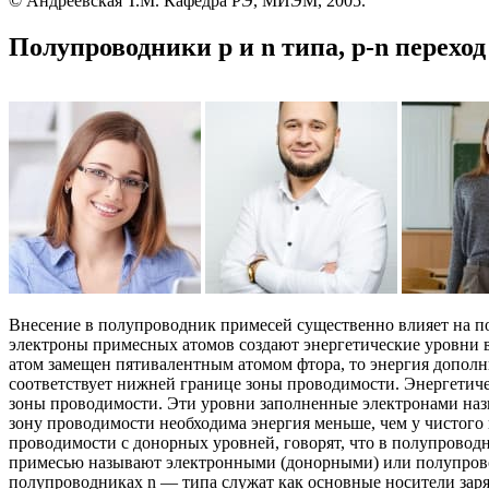
© Андреевская Т.М. Кафедра РЭ, МИЭМ, 2005.
Полупроводники p и n типа, p-n переход
Внесение в полупроводник примесей существенно влияет на по
электроны примесных атомов создают энергетические уровни в
атом замещен пятивалентным атомом фтора, то энергия дополни
соответствует нижней границе зоны проводимости. Энергетич
зоны проводимости. Эти уровни заполненные электронами наз
зону проводимости необходима энергия меньше, чем у чистого
проводимости с донорных уровней, говорят, что в полупровод
примесью называют электронными (донорными) или полупрово
полупроводниках n — типа служат как основные носители зар