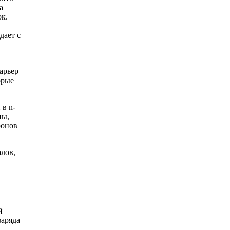
а
к.
дает с
арьер
орые
в n-
ны,
ронов
алов,
й
заряда