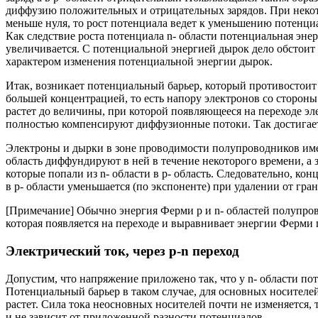
диффузию положительных и отрицательных зарядов. При некото
меньше нуля, то рост потенциала ведет к уменьшению потенци
Как следствие роста потенциала n- области потенциальная энер
увеличивается. С потенциальной энергией дырок дело обстоит 
характером изменения потенциальной энергии дырок.
Итак, возникает потенциальный барьер, который противостоит
большей концентрацией, то есть напору электронов со стороны 
растет до величины, при которой появляющееся на переходе эле
полностью компенсируют диффузионные потоки. Так достигает
Электроны и дырки в зоне проводимости полупроводников имею
область диффундируют в ней в течение некоторого времени, а 
которые попали из n- области в p- область. Следовательно, ко
в p- области уменьшается (по экспоненте) при удалении от гра
[Примечание] Обычно энергия Ферми p и n- областей полупров
которая появляется на переходе и выравнивает энергии Ферми 
Электрический ток, через p-n переход
Допустим, что напряжение приложено так, что у n- области по
Потенциальный барьер в таком случае, для основных носителей
растет. Сила тока неосновных носителей почти не изменяется,
и не зависит от приложенной разности потенциалов.