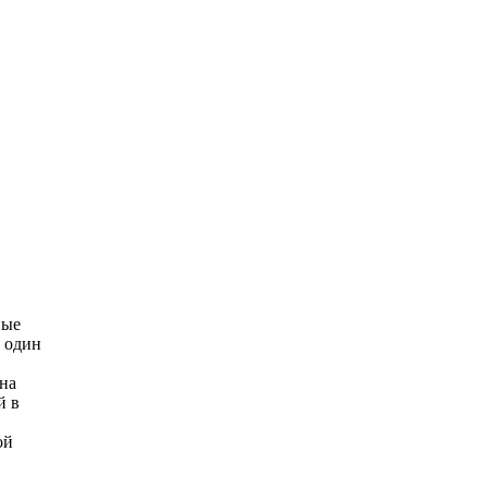
ные
я один
на
й в
ой