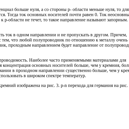
нциал больше нуля, а со стороны p- области меньше нуля, то для
я. Тогда ток основных носителей почти равен 0. Ток неосновн
 к p-области не течет, то такое направление называют запорным.
ь ток в одном направлении и не пропускать в другом. Причем,
с тем, что любой полупроводник по отношению к металлу очень
ник, проходным направлением будет направление от полупрово
ю проводимость. Наиболее часто применяемыми материалами для
ия концентрация основных носителей больше, чем у кремния, бо
рмании в проходном направлении существенно больше, чем у кре
пользовать в широком спектре температур.
ремний изображена на рис. 3. p-n перехода для германия на рис. 