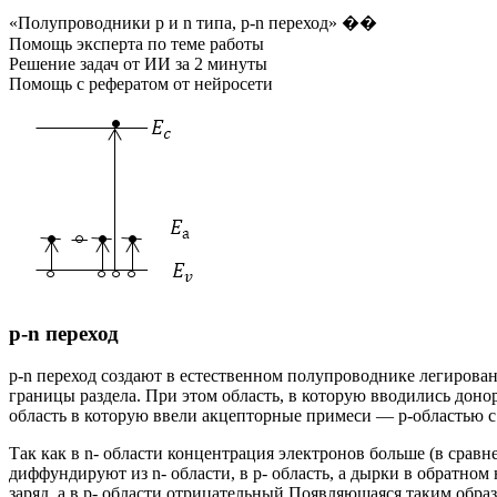
«Полупроводники p и n типа, p-n переход» ��
Помощь эксперта по теме работы
Решение задач от ИИ за 2 минуты
Помощь с рефератом от нейросети
p-n переход
p-n переход создают в естественном полупроводнике легиров
границы раздела. При этом область, в которую вводились дон
область в которую ввели акцепторные примеси — p-областью
Так как в n- области концентрация электронов больше (в сравн
диффундируют из n- области, в p- область, а дырки в обратном
заряд, а в p- области отрицательный Появляющаяся таким обра