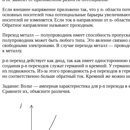
Если внешнее напряжение приложено так, что у n- области поте
основных носителей тока потенциальные барьеры увеличиваютс
носителей не изменяется. Если ток в направлении от n- области
Обратное направление называют проходным.
Переход металл — полупроводник имеет способность пропускат
полупроводник может быть любого типа. Это явление связано 
свободными электронами. В случае перехода металл — провод
к металлу.
p-n переход действует как диод, так как имеет односторонню
создания p-n переходов служат германий и кремний. У герман
их подвижность. Из-за этого проводимость p-n переходов в ге
но соответственно больше обратный ток. Кремний же можно ис
Задание: Вольт — амперная характеристика для p-n перехода в к
Сравните их, объясните различия.