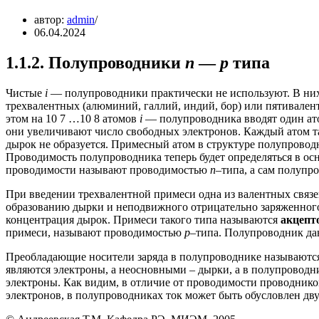
автор:
admin
06.04.2024
1.1.2. Полупроводники
n
—
p
типа
Чистые
i
— полупроводники практически не используют. В них
трехвалентных (алюминий, галлий, индий, бор) или пятивален
этом на 10 7 …10 8 атомов
i
— полупроводника вводят один ат
они увеличивают число свободных электронов. Каждый атом т
дырок не образуется. Примесный атом в структуре полупрово
Проводимость полупроводника теперь будет определяться в ос
проводимости называют проводимостью
n–
типа, а сам полуп
При введении трехвалентной примеси одна из валентных связе
образованию дырки и неподвижного отрицательно заряженного 
концентрация дырок. Примеси такого типа называются
акцепт
примеси, называют проводимостью
р
–типа. Полупроводник д
Преобладающие носители заряда в полупроводнике называютс
являются электроны, а неосновными – дырки, а в полупровод
электроны. Как видим, в отличие от проводимости проводнико
электронов, в полупроводниках ток может быть обусловлен дв