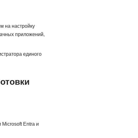
ем на настройку
блачных приложений,
истратора единого
готовки
icrosoft Entra и