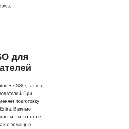
dows.
SO для
ателей
todesk SSO, так и в
зователей. При
тменяет подготовку
 Entra. Важные
просы, см. в статье
aaS с помощью