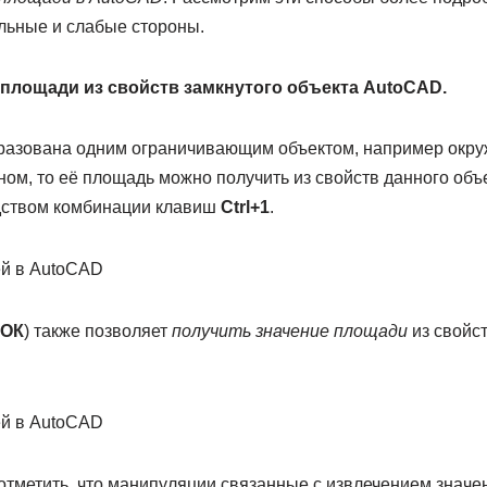
льные и слабые стороны.
площади из свойств замкнутого объекта AutoCAD.
бразована одним ограничивающим объектом, например окру
ом, то её площадь можно получить из свойств данного объ
дством комбинации клавиш
Ctrl+1
.
ОК
) также позволяет
получить значение площади
из свойс
отметить, что манипуляции связанные с извлечением значе