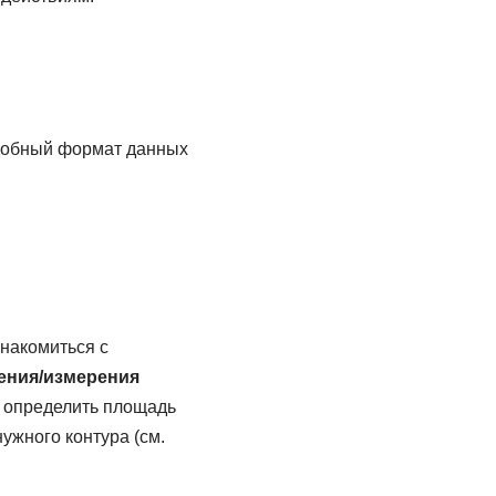
удобный формат данных
накомиться с
ения/измерения
ы определить площадь
ужного контура (см.