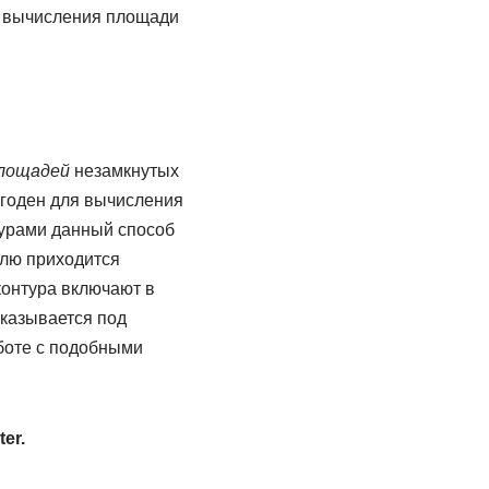
о вычисления площади
площадей
незамкнутых
игоден для вычисления
турами данный способ
елю приходится
контура включают в
оказывается под
боте с подобными
er.