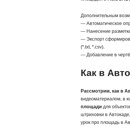
Дополнительным возм
— Автоматическое опр
— Нанесение разметки
— Экспорт сформирова
(*.txt, *.csv).
— Добавление в чертё
Как в Авт
Рассмотрим, как в А
видеоматериалом, в 
площади
для объекто
штриховки в Автокаде,
урок про площадь в Ав