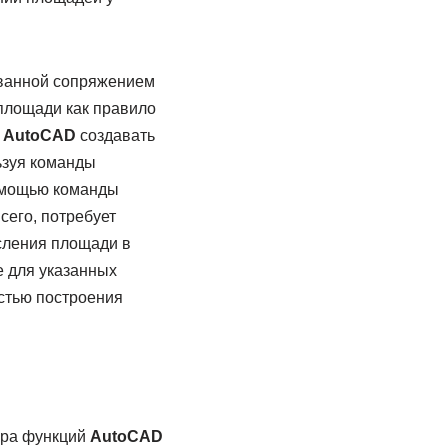
ованной сопряжением
 площади как правило
и
AutoCAD
создавать
ьзуя команды
помощью команды
всего, потребует
сления площади в
е для указанных
остью построения
ора функций
AutoCAD