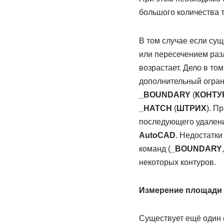
большого количества т
В том случае если су
или пересечением раз
возрастает. Дело в то
дополнительный огран
_BOUNDARY
(
КОНТУ
_HATCH
(
ШТРИХ
). П
последующего удалени
AutoCAD
. Недостатки
команд (
_BOUNDARY
некоторых контуров.
Измерение площади 
Существует ещё один