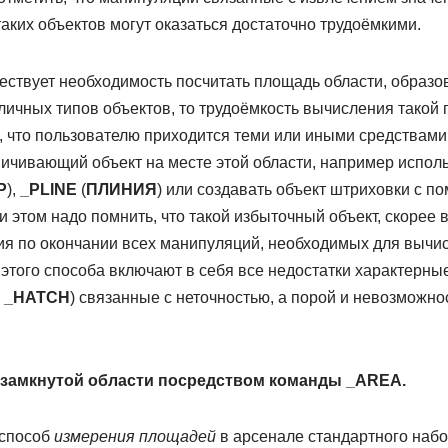
аких объектов могут оказаться достаточно трудоёмкими.
ществует необходимость посчитать площадь области, образ
личных типов объектов, то трудоёмкость вычисления такой
м, что пользователю приходится теми или иными средствам
ичивающий объект на месте этой области, например испол
Р
),
_PLINE
(
ПЛИНИЯ
) или создавать объект штриховки с 
ри этом надо помнить, что такой избыточный объект, скорее 
я по окончании всех манипуляций, необходимых для вычи
 этого способа включают в себя все недостатки характерны
,
_HATCH
) связанные с неточностью, а порой и невозможн
замкнутой области посредством команды _AREA.
 способ
измерения площадей
в арсенале стандартного наб