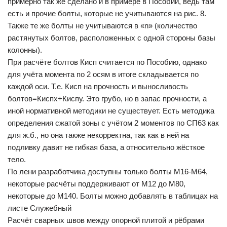
примерно так же сделано и в примере в Пособии, ведь там
есть и прочие болты, которые не учитываются на рис. 8.
Также те же болты не учитываются в «n» (количество
растянутых болтов, расположенных с одной стороны базы
колонны).
При расчёте болтов Кисп считается по Пособию, однако
для учёта момента по 2 осям в итоге складывается по
каждой оси. Т.е. Кисп на прочность и выносливость
болтов=Киспх+Киспу. Это грубо, но в запас прочности, а
иной нормативной методики не существует. Есть методика
определения сжатой зоны с учётом 2 моментов по СП63 как
для ж.б., но она также некорректна, так как в ней на
подливку давит не гибкая база, а относительно жёсткое
тело.
По лени разработчика доступны только болты М16-М64,
некоторые расчёты поддерживают от М12 до М80,
некоторые до М140. Болты можно добавлять в таблицах на
листе Служебный
Расчёт сварных швов между опорной плитой и рёбрами