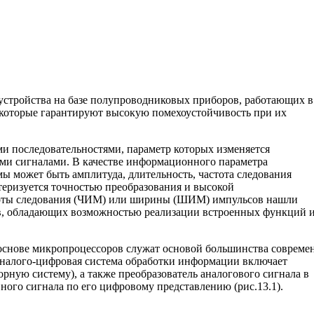
стройства на базе полупроводниковых приборов, работающих в
которые гарантируют высокую помехоустойчивость при их
и последовательностями, параметр которых изменяется
ми сигналами. В качестве информационного параметра
ы может быть амплитуда, длительность, частота следования
теризуется точностью преобразования и высокой
стоты следования (ЧИМ) или ширины (ШИМ) импульсов нашли
ов, обладающих возможностью реализации встроенных функций 
 основе микропроцессоров служат основой большинства соврем
аналого-цифровая система обработки информации включает
рную систему), а также преобразователь аналогового сигнала в
ного сигнала по его цифровому представлению (рис.13.1).