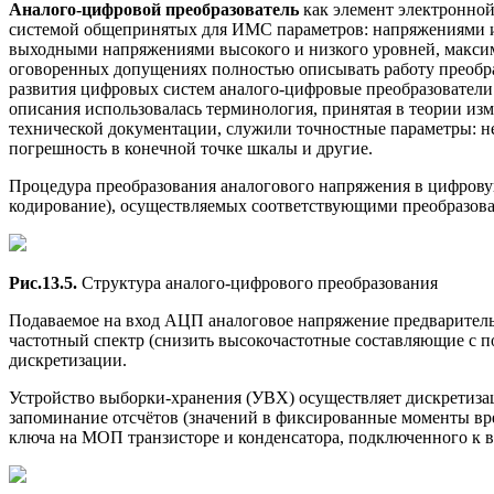
Аналого-цифровой преобразователь
как элемент электронной
системой общепринятых для ИМС параметров: напряжениями и
выходными напряжениями высокого и низкого уровней, максим
оговоренных допущениях полностью описывать работу преобра
развития цифровых систем аналого-цифровые преобразователи 
описания использовалась терминология, принятая в теории из
технической документации, служили точностные параметры: н
погрешность в конечной точке шкалы и другие.
Процедура преобразования аналогового напряжения в цифрову
кодирование), осуществляемых соответствующими преобразоват
Рис.13.5.
Структура аналого-цифрового преобразования
Подаваемое на вход АЦП аналоговое напряжение предварительн
частотный спектр (снизить высокочастотные составляющие с 
дискретизации.
Устройство выборки-хранения (УВХ) осуществляет дискретиза
запоминание отсчётов (значений в фиксированные моменты в
ключа на МОП транзисторе и конденсатора, подключенного к вх