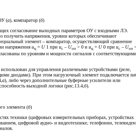
ОУ (
а
), компаратор (
б
)
ющих согласование выходных параметров ОУ с входными ЛЭ.
 получить напряжения, уровни которых обеспечивают
ециальный элемент – компаратор, осуществляющий сравнение
ни напряжения
u
=
U
1 при
u
–
U
> 0 и
u
=
U
0 при
u
–
U
<
ц
с
оп
ц
с
оп
гласованы по уровням и мощности сигналов с соответствующим
 использован для управления различными устройствами (реле,
ими диодами). При этом нагрузочный элемент подключается ли
,
а
), либо через дополнительные буферные усилители или
способность выходной логики (рис.13.4,
б
).
го элемента (
б
)
стях техники (цифровых измерительных приборах, устройствах
анием, цифровой аудио- и видеотехнике, телефонии, телевиден
налов.