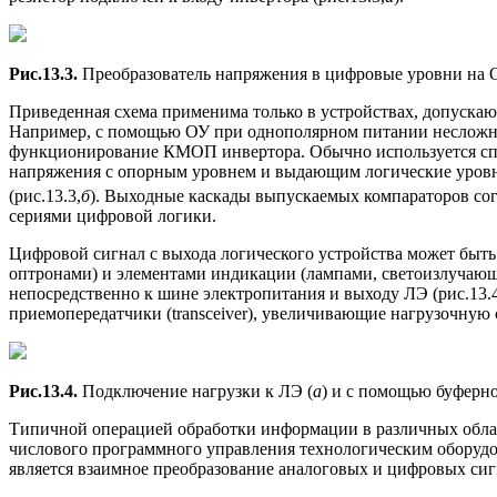
Рис.13.3.
Преобразователь напряжения в цифровые уровни на 
Приведенная схема применима только в устройствах, допуска
Например, с помощью ОУ при однополярном питании несложно
функционирование КМОП инвертора. Обычно используется сп
напряжения с опорным уровнем и выдающим логические уров
(рис.13.3,
б
). Выходные каскады выпускаемых компараторов со
сериями цифровой логики.
Цифровой сигнал с выхода логического устройства может быть
оптронами) и элементами индикации (лампами, светоизлучающ
непосредственно к шине электропитания и выходу ЛЭ (рис.13.4
приемопередатчики (transceiver), увеличивающие нагрузочную 
Рис.13.4.
Подключение нагрузки к ЛЭ (
а
) и с помощью буферно
Типичной операцией обработки информации в различных обла
числового программного управления технологическим оборудов
является взаимное преобразование аналоговых и цифровых сиг