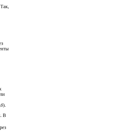
 Так,
ез
енты
х
или
,
б
).
. В
рез