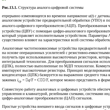
Рис.13.1.
Структура аналого-цифровой системы
епрерывно изменяющееся во времени напряжение
u
(
t
) с датчи
аналоговом устройстве предварительной обработки (УПО) и 
аналого-цифрового преобразователя (АЦП). Преобразованная 
устройства (ЦВУ) с помощью цифро-аналогового преобразоват
который управляет исполнительным устройством. Параметры А
существенно влияют на характеристики всей системы обработ
Аналоговые частотнозовисимые устройства предварительной о
на основе операционных усилителей с резистивно-емкостными
получить при использовании высокоточных резисторов, которы
интегральной технологии. Для преобразования сигналов исп
(ЦПК), полностью выполненные по МДП технологии. Коммут
имитируют высокоточные резисторы. Принцип моделирования 
конденсаторах (ЦПК) базируется на выражении среднего тока к
зажимах
i
= 
q
/
T
= C/
T
, которое можно представить в фор
ср
Совместную работу аналоговых и цифровых устройств обеспе
управления и клавиатурой, релейными схемами, системами и
цифро-аналоговые преобразователи (ЦАП) сигналов.
Простые устройства внешнего ввода сигналов в цифровые устр