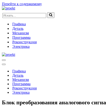
Перейти к содержимому
Искать...
Графика
Деталь
Механизм
Программа
Реконструкция
Электрика
Меню
навигации
Меню
навигации
Графика
Деталь
Механизм
Программа
Реконструкция
Электрика
Блок преобразования аналогового сигн