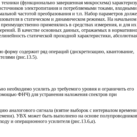
 техники (функционально завершенная микросхема) характериз
сточников электропитания и потребляемыми токами, входными
альной частотой преобразования и т.п. Набор параметров долж
зователя в статическом и динамическом режимах. На начальном
преимущественно применялись в средствах измерения, и для их
мерений. В качестве основных данных, отражаемых в нормативно
елинейность статической проходной характеристики, абсолютна
ю форму содержит ряд операций (дискретизацию, квантование,
елями (рис.13.5).
о необходимо усилить до требуемого уровня и ограничить его
помощью ФНЧ) для устранения наложения спектров при
цию аналогового сигнала (взятие выборок с интервалом времен
ремени). УВХ может быть выполнено на основе полупроводнико
оду и операционного усилителя (рис.13.6,
а
).