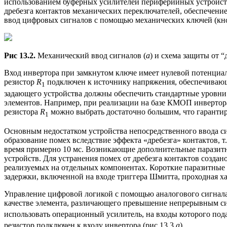
использованием буферных усилителей периферийных устройств
дребезга контактов механических переключателей, обеспечени
ввод цифровых сигналов с помощью механических ключей (кнопо
Рис 13.2
.
Механический ввод сигналов (
а
) и схема защиты от “
Вход инвертора при замкнутом ключе имеет нулевой потенциал
резистор
R
подключен к источнику напряжения, обеспечивающ
1
задающего устройства должны обеспечить стандартные уровни
элементов. Например, при реализации на базе КМОП инвертора
резистора
R
можно выбрать достаточно большим, что гарантир
1
Основным недостатком устройства непосредственного ввода с
образование помех вследствие эффекта «дребезга» контактов, т
время примерно 10 мс. Возникающие дополнительные паразит
устройств. Для устранения помех от дребезга контактов созда
реализуемых на отдельных компонентах. Короткие паразитные
задержки, включенной на входе триггера Шмитта, проходная ха
Управление цифровой логикой с помощью аналогового сигнала
качестве элемента, различающего превышение непрерывным 
использовать операционный усилитель, на входы которого по
резистор подключен к входу инвертора (рис.13.3,
а
).