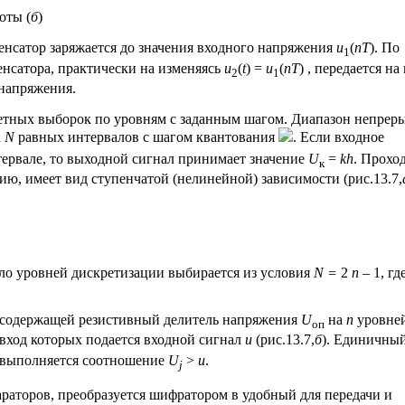
оты (
б
)
нсатор заряжается до значения входного напряжения
u
(
nT
). По
1
енсатора, практически на изменяясь
u
(
t
) =
u
(
nT
) , передается на
2
1
 напряжения.
ретных выборок по уровням с заданным шагом. Диапазон непре
а
N
равных интервалов с шагом квантования
. Если входное
тервале, то выходной сигнал принимает значение
U
=
kh
. Прохо
к
ю, имеет вид ступенчатой (нелинейной) зависимости (рис.13.7,
ло уровней дискретизации выбирается из условия
N
=
2
n
– 1, гд
, содержащей резистивный делитель напряжения
U
на
n
уровне
оп
вход которых подается входной сигнал
u
(рис.13.7,
б
). Единичны
х выполняется соотношение
U
>
u
.
j
раторов, преобразуется шифратором в удобный для передачи и