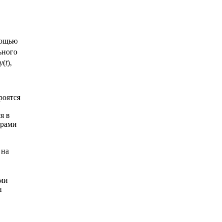
ощью
ьного
y
(
t
),
роятся
я в
орами
 на
ами
и