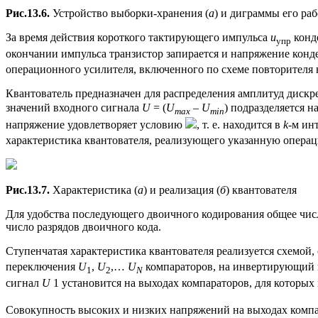
Рис.13.6.
Устройство выборки-хранения (
а
) и диграммы его раб
За время действия короткого тактирующего импульса
u
конде
упр
окончании импульса транзистор запирается и напряжение конд
операционного усилителя, включенного по схеме повторителя
Квантователь предназначен для распределения амплитуд диск
значений входного сигнала
U
= (
U
–
U
) подразделяется н
max
min
напряжение удовлетворяет условию
, т. е. находится в
k-
м ин
характеристика квантователя, реализующего указанную операци
Рис.13.7.
Характеристика (
а
) и реализация (
б
) квантователя
Для удобства последующего двоичного кодирования общее чис
число разрядов двоичного кода.
Ступенчатая характеристика квантователя реализуется схемой
переключения
U
,
U
,…
U
компараторов, на инвертирующий 
1
2
N
сигнал
U
1 установится на выходах компараторов, для которы
Совокупность высоких и низких напряжений на выходах компа