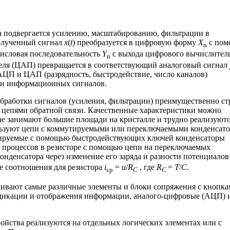
ка подвергается усилению, масштабированию, фильтрации в
полученный сигнал
x
(
t
) преобразуется в цифровую форму
X
с пом
n
числовая последовательность
Y
с выхода цифрового вычислител
n
еля (ЦАП) превращается в соответствующий аналоговый сигнал
ЦП и ЦАП (разрядность, быстродействие, число каналов)
ки информационных сигналов.
бработки сигналов (усиления, фильтрации) преимущественно ст
 цепями обратной связи. Качественные характеристики можно
е занимают большие площади на кристалле и трудно реализуютс
ользуют цепи с коммутируемыми или переключаемыми конденсат
ируемые с помощью быстродействующих ключей конденсаторы
процессов в резисторе с помощью цепи на переключаемых
онденсатора через изменение его заряда и разности потенциалов
ме соотношения для резистора
i
=
u
/
R
, где
R
=
T
/
C
.
ср
C
C
чивают самые различные элементы и блоки сопряжения с кнопк
ндикации и отображения информации, аналого-цифровые (АЦП) 
ойства реализуются на отдельных логических элементах или с