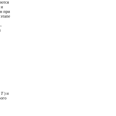
уются
 и
ен при
 этапе
-
я
и
Т
) и
вого