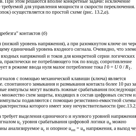
. При этом решаются вполне конкретные задачи: исключение
е требуемой для управления мощности и скорости переключения.
к) осуществляется по простой схеме (рис. 13.2,
а
).
дребезга” контактов (
б
)
 (низкий уровень напряжения), а при разомкнутом ключе он чер
ему единичный уровень входного сигнала. Очевидно, что элем
 входных напряжений и токов для конкретной серии логических
, практически не потребляющего ток по входу, сопротивление
ует в режиме ввода нуля малое потребление тока
I
0 =
U
0 /
R
.
1
игналов с помощью механической клавиши (ключа) является
.е. спонтанного замыкания и размыкания контакта более 10 раз за
ные импульсы могут вызвать ложные срабатывания последующи
но множество схем защиты, входящих в состав цифровых систем 
 импульсы подавляются с помощью резистивно-емкостной схемы
рактеристика которого имеет зону нечувствительности (рис.13.2
 требует выделения единичного и нулевого уровней напряжения
сигналом
u
уровня срабатывания цифровой логики
u
можно
с
п
даны анализируемое
u
и опорное
u
=
u
напряжения, а выход че
с
оп
п