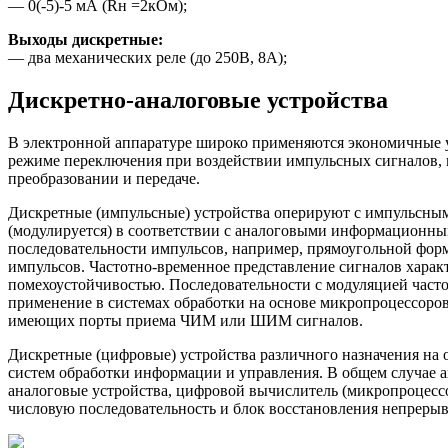
— 0(-5)-5 мА (Rн =2кОм);
Выходы дискретные:
— два механических реле (до 250В, 8А);
Дискретно-аналоговые устройства
В электронной аппаратуре широко применяются экономичные у
режиме переключения при воздействии импульсных сигналов, 
преобразовании и передаче.
Дискретные (импульсные) устройства оперируют с импульсным
(модулируется) в соответствии с аналоговыми информационны
последовательности импульсов, например, прямоугольной форм
импульсов. Частотно-временное представление сигналов харак
помехоустойчивостью. Последовательности с модуляцией ча
применение в системах обработки на основе микропроцессор
имеющих порты приема ЧИМ или ШИМ сигналов.
Дискретные (цифровые) устройства различного назначения на
систем обработки информации и управления. В общем случае 
аналоговые устройства, цифровой вычислитель (микропроцессо
числовую последовательность и блок восстановления непрерыв