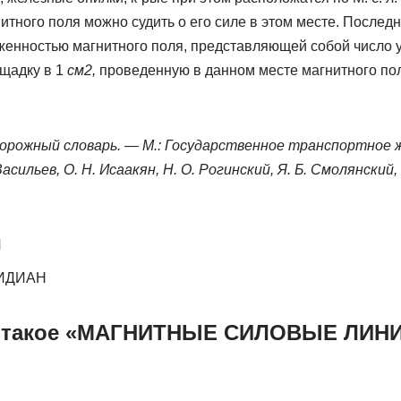
итного поля можно судить о его силе в этом месте. Послед
женностью магнитного поля, представляющей собой число ус
щадку в 1
см2,
проведенную в данном месте магнитного по
дорожный словарь. — М.: Государственное транспортное 
асильев, О. Н. Исаакян, Н. О. Рогинский, Я. Б. Смолянский, В
И
ИДИАН
о такое «МАГНИТНЫЕ СИЛОВЫЕ ЛИНИИ