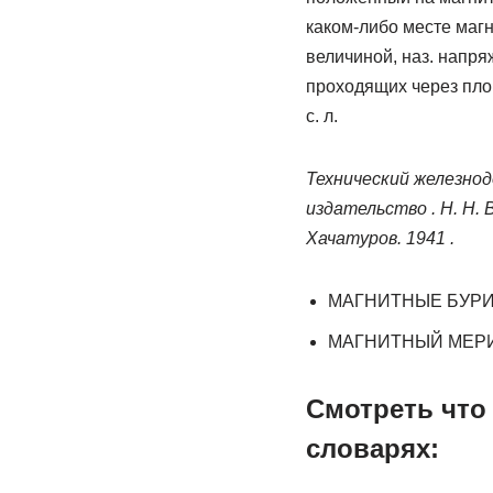
каком-либо месте магн
величиной, наз. напря
проходящих через пло
с. л.
Технический железно
издательство . Н. Н. В
Хачатуров. 1941 .
МАГНИТНЫЕ БУР
МАГНИТНЫЙ МЕР
Смотреть чт
словарях: