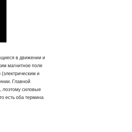
ящиеся в движении и
ким магнитное поле
 (электрическим и
инии. Главной
, п
оэтому силовые
то есть оба термина