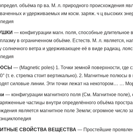
определ. объёма пр ва. М. л. природного происхождения явл
хваченных и удерживаемых им косм. заряж. ч ц высоких эне
опедия
УШКИ
— конфигурации магн. поля, способные длительное 
плазму в ограниченном объёме. Естеств. М. л. является, нап
 солнечного ветра и удерживающее её в виде радиац. ло
опедия
ЛЮСЫ
— (Magnetic poles) 1. Точки земной поверхности, где с
° (т. е. стрелка стоит вертикально). 2. Магнитные полюсы в 
одят силовые линии. Эти точки лежат на некотором… … Мо
ки
— конфигурации магнитного поля (См. Магнитное поле),
аряженные частицы внутри определённого объёма простран
ждения является магнитное поле Земли; огромное число 
 энциклопедия
НИТНЫЕ СВОЙСТВА ВЕЩЕСТВА
— Простейшие проявлен