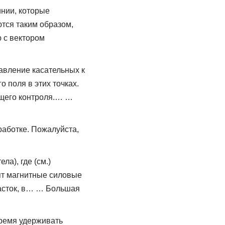
нии, которые
тся таким образом,
 с вектором
вление касательных к
 поля в этих точках.
ющего контроля.… …
работке. Пожалуйста,
а), где (см.)
ят магнитные силовые
часток, в… … Большая
время удерживать