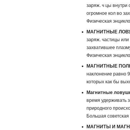
заряж. ч цы внутри 
огромное кол во за
Физическая энцикл
МАГНИТНЫЕ ЛОВ
заряж. частицы или 
захватившее плазму
Физическая энцикл
МАГНИТНЫЕ ПО
наклонение равно 90
которых как бы вых
Магнитные ловуш
время удерживать з
природного происхо
Большая советская
МАГНИТЫ И МАГ