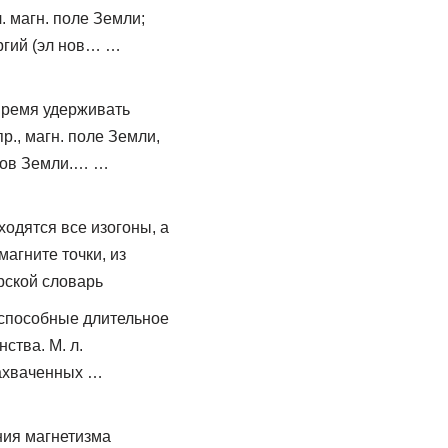
. магн. поле Земли;
ргий (эл нов… …
время удерживать
р., магн. поле Земли,
ясов Земли.… …
ходятся все изогоны, а
магните точки, из
рской словарь
 способные длительное
ства. М. л.
захваченных …
ия магнетизма