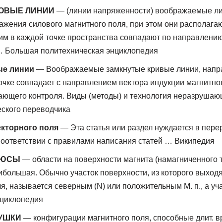
ОВЫЕ ЛИНИИ
— (линии напряженности) воображаемые ли
ажения силового магнитного поля, при этом они располагаю
ним в каждой точке пространства совпадают по направлению
 Большая политехническая энциклопедия
ые линии
— Воображаемые замкнутые кривые линии, напра
очке совпадает с направлением вектора индукции магнитного
ающего контроля. Виды (методы) и технология неразруша
ского переводчика
кторного поля
— Эта статья или раздел нуждается в пере
соответствии с правилами написания статей … Википедия
ЛЮСЫ
— области на поверхности магнита (намагниченного тел
ибольшая. Обычно участок поверхности, из которого выход
оля, называется северным (N) или положительным М. п., а у
нциклопедия
УШКИ
— конфигурации магнитного поля, способные длит. 