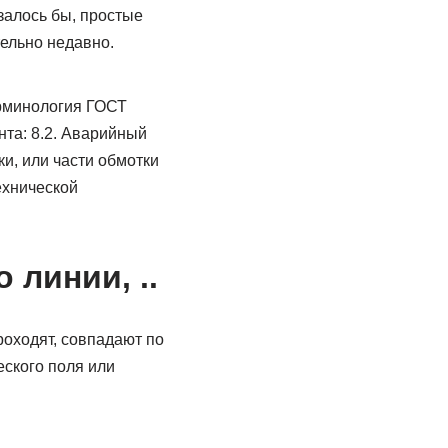
залось бы, простые
ельно недавно.
минология ГОСТ
та: 8.2. Аварийный
и, или части обмотки
ехнической
 линии, ..
роходят, совпадают по
ского поля или