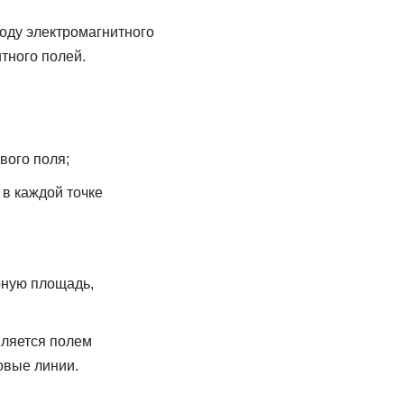
оду электромагнитного
тного полей.
вого поля;
 в каждой точке
рную площадь,
вляется полем
овые линии.