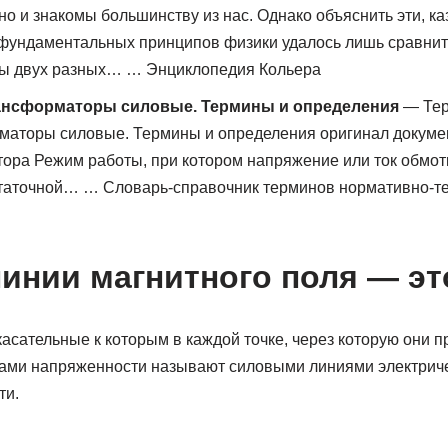
но и знакомы большинству из нас. Однако объяснить эти, ка
 фундаментальных принципов физики удалось лишь сравнит
ы двух разных… … Энциклопедия Кольера
рансформаторы силовые. Термины и определения
— Тер
маторы силовые. Термины и определения оригинал докумен
ра Режим работы, при котором напряжение или ток обмотк
статочной… … Словарь-справочник терминов нормативно-т
инии магнитного поля — это
сательные к которым в каждой точке, через которую они п
ами напряженности называют силовыми линиями электриче
ти.