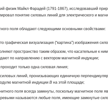
й физик Майкл Фарадей (1791-1867), исследовавший прир
ировал понятие силовых линий для электрического и магни
тного поля обладают следующими основными свойствами:
о графическая визуализация (“картина”) изображения сило
лняют пространство таким образом, что касательные к ним
дают по направлению с вектором магнитной индукции;
 проходит только одна силовая линия;
) силовых линий, пронизывающих единичную перпендикуля
одулю магнитной индукции
B
на этой площади;
итного поля всегда замкнуты, поскольку магнитное поле я
ихревыми называются любые поля, имеющие замкнутые сил