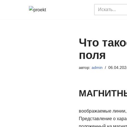
Перейти
к
содержимому
Что так
поля
автор:
admin
06.04.202
МАГНИТН
воображаемые линии, 
Представление о харак
положенный на магнит, 