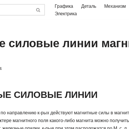
Графика
Деталь
Механизм
Электрика
ое силовые линии магн
4
ЫЕ СИЛОВЫЕ ЛИНИИ
по направлению к-рых действуют магнитные силы в магнит
тере магнитного поля какого-либо магнита можно получить,
железные опилки, к-рые при этом расположатся по М. с. л. П