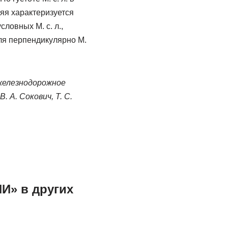
няя характеризуется
ловных М. с. л.,
ля перпендикулярно М.
железнодорожное
. А. Сокович, Т. С.
» в других