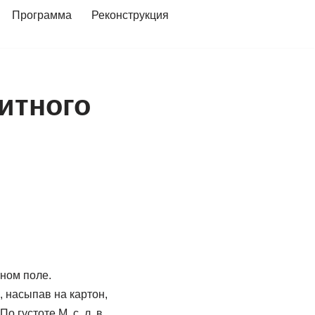
Программа
Реконструкция
итного
ном поле.
 насыпав на картон,
о густоте М. с. л. в