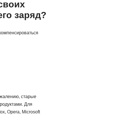
своих
его заряд?
 компенсироваться
ожалению, старые
родуктами. Для
x, Opera, Microsoft