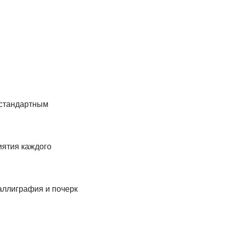
 стандартным
иятия каждого
аллиграфия и почерк