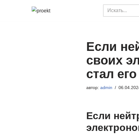
Перейти
к
содержимому
Если не
своих э
стал его
автор:
admin
06.04.202
Если нейт
электронов