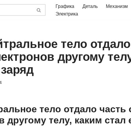
Графика
Деталь
Механизм
Электрика
йтральное тело отдало
лектронов другому тел
 заряд
4
ральное тело отдало часть 
 другому телу, каким стал 