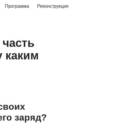
Программа
Реконструкция
 часть
у каким
своих
его заряд?