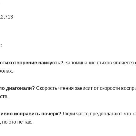
7
12,713
:
 стихотворение наизусть?
Запоминание стихов является
колах.
 по диагонали?
Скорость чтения зависит от скорости воспр
сте.
тивно исправить почерк?
Люди часто предполагают, что к
но это не так.