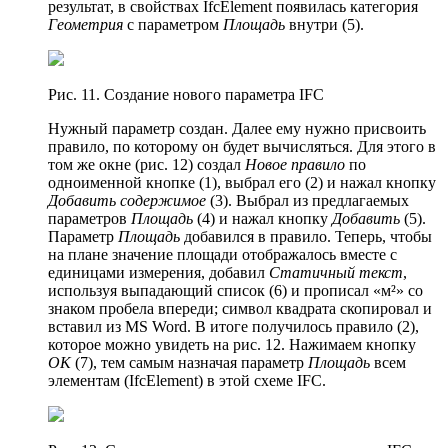
результат, в свойствах IfcElement появилась категория
Геометрия
с параметром
Площадь
внутри (5).
Рис. 11. Создание нового параметра IFC
Нужный параметр создан. Далее ему нужно присвоить
правило, по которому он будет вычисляться. Для этого в
том же окне (рис. 12) создал
Новое правило
по
одноименной кнопке (1), выбрал его (2) и нажал кнопку
Добавить содержимое
(3). Выбрал из предлагаемых
параметров
Площадь
(4) и нажал кнопку
Добавить
(5).
Параметр
Площадь
добавился в правило. Теперь, чтобы
на плане значение площади отображалось вместе с
единицами измерения, добавил
Статичный текст
,
используя выпадающий список (6) и прописал «м²» со
знаком пробела впереди; символ квадрата скопировал и
вставил из MS Word. В итоге получилось правило (2),
которое можно увидеть на рис. 12. Нажимаем кнопку
ОК
(7), тем самым назначая параметр
Площадь
всем
элементам (IfcElement) в этой схеме IFC.