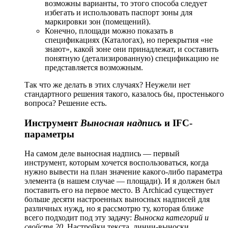
возможны варианты, то этого способа следует
избегать и использовать паспорт зоны для
маркировки зон (помещений).
Конечно, площади можно показать в
спецификациях (Каталогах), но перекрытия «не
знают», какой зоне они принадлежат, и составить
понятную (детализированную) спецификацию не
представляется возможным.
Так что же делать в этих случаях? Неужели нет
стандартного решения такого, казалось бы, простенького
вопроса? Решение есть.
Инструмент
Выносная надпись
и IFC-
параметры
На самом деле выносная надпись — первый
инструмент, которым хочется воспользоваться, когда
нужно вывести на план значение какого-либо параметра
элемента (в нашем случае — площади). И я должен был
поставить его на первое место. В Archicad существует
больше десяти настроенных выносных надписей для
различных нужд, но я рассмотрю ту, которая ближе
всего подходит под эту задачу:
Выноска категорий и
свойств 20
. Настройки текста, линии-выноски