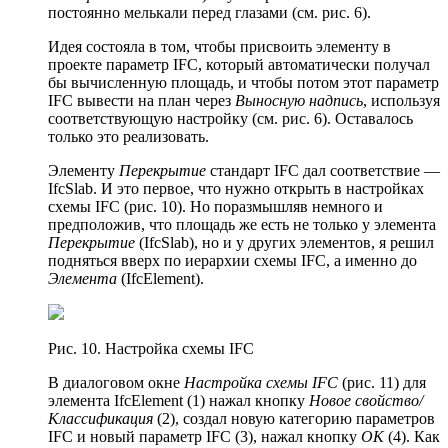
постоянно мелькали перед глазами (см. рис. 6).
Идея состояла в том, чтобы присвоить элементу в
проекте параметр IFC, который автоматически получал
бы вычисленную площадь, и чтобы потом этот параметр
IFC вывести на план через
Выносную надпись
, используя
соответствующую настройку (см. рис. 6). Оставалось
только это реализовать.
Элементу
Перекрытие
стандарт IFC дал соответствие —
IfcSlab. И это первое, что нужно открыть в настройках
схемы IFC (рис. 10). Но поразмышляв немного и
предположив, что площадь же есть не только у элемента
Перекрытие
(IfcSlab), но и у других элементов, я решил
подняться вверх по иерархии схемы IFC, а именно до
Элемента
(IfcElement).
Рис. 10. Настройка схемы IFC
В диалоговом окне
Настройка схемы IFC
(рис. 11) для
элемента IfcElement (1) нажал кнопку
Новое свойство/
Классификация
(2), создал новую категорию параметров
IFC и новый параметр IFC (3), нажал кнопку
ОК
(4). Как