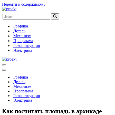
Перейти к содержимому
Искать...
Графика
Деталь
Механизм
Программа
Реконструкция
Электрика
Меню
навигации
Меню
навигации
Графика
Деталь
Механизм
Программа
Реконструкция
Электрика
Как посчитать площадь в архикаде