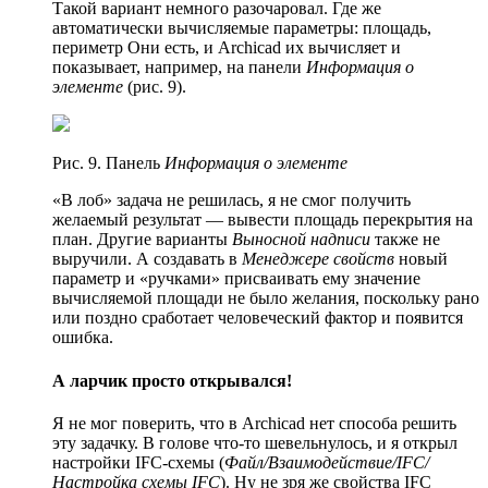
Такой вариант немного разочаровал. Где же
автоматически вычисляемые параметры: площадь,
периметр Они есть, и Archicad их вычисляет и
показывает, например, на панели
Информация о
элементе
(рис. 9).
Рис. 9. Панель
Информация о элементе
«В лоб» задача не решилась, я не смог получить
желаемый результат — вывести площадь перекрытия на
план. Другие варианты
Выносной надписи
также не
выручили. А создавать в
Менеджере свойств
новый
параметр и «ручками» присваивать ему значение
вычисляемой площади не было желания, поскольку рано
или поздно сработает человеческий фактор и появится
ошибка.
А ларчик просто открывался!
Я не мог поверить, что в Archicad нет способа решить
эту задачку. В голове что-то шевельнулось, и я открыл
настройки IFC-схемы (
Файл/Взаимодействие/IFC/
Настройка схемы IFC
). Ну не зря же свойства IFC