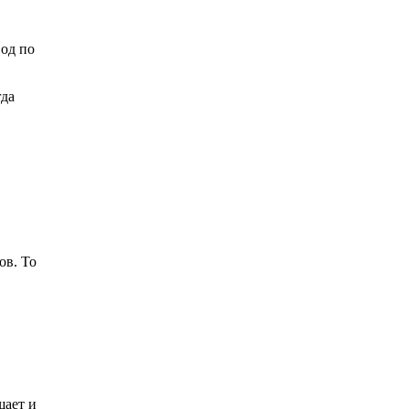
вод по
гда
ов. То
шает и