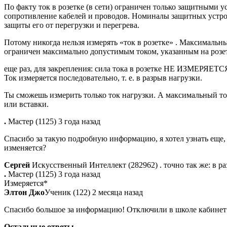
По факту ток в розетке (в сети) ограничен только защитными 
сопротивление кабелей и проводов. Номиналы защитных устройс
защиты его от перегрузки и перегрева.
Потому никогда нельзя измерять «ток в розетке» . Максимальны
ограничен максимально допустимым током, указанным на розет
еще раз, для закрепления: сила тока в розетке НЕ ИЗМЕРЯЕТСЯ 
Ток измеряется последовательно, т. е. в разрыв нагрузки.
Ты сможешь измерить только ток нагрузки. А максимальный ток
или вставки.
.
Мастер (1125) 3 года назад
Спасибо за такую подробную информацию, я хотел узнать еще,
изменяется?
Сергей
Искусственный Интеллект (282962) . точно так же: в ра
.
Мастер (1125) 3 года назад
Измеряется*
Элтон Джо
Ученик (122) 2 месяца назад
Спасибо большое за информацию! Отключили в школе кабинет от
Остальные ответы