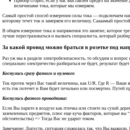
Прибор сгорит, если у нас выставлен предел на значение
величинами тока, которые мы измеряем.
Самый простой способ измерения силы тока — подключаем наг
которому течет ток и замеряем его величину. Саааамый простой
В общем измерение тока и напряжения это занятие, которое тре
лучше перестраховаться и вызвать специалиста, который разбир
За какой провод можно браться в розетке под н
Раз уж мы в разделе электробезопасность, то обсудим и вопрос
специально электричество разбираться не будет, результат будет
Коснулись сразу фазного и нулевого
Ток протек через Вас такой величины, как U/R. Где R — Ваше 
есть ток потечет и Вам будет печально или посмертно. Путей пр
Коснулись фазного проводника:
Если Вы парите в воздухе как птичка или стоите на сухой дере
заземленных предметов, плюс еще куча факторов, которые вы “у
обстоятельства) => Тогда Вас не ударит током.
Замечание
: Допусти, ситуация сложилась так, что Вы выжили. 