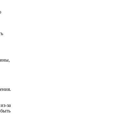
о
ть
чины,
ения.
из-за
 быть