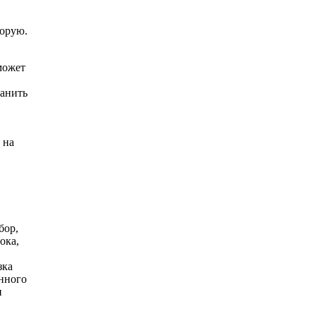
торую.
 может
ранить
 на
бор,
ока,
зка
нного
и