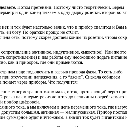
 делаете
. Потом претензии. Поэтому чисто теоретически. Берем
ерметр и один конец тыкаем в одну дырку розетки, второй во в
 нет, и ток будет настолько велик, что и прибор спалится и Вам
ть, ей богу. По братски прошу, не стОит.
точена сеть. поэтому скорее достаем концы из розетки, чтобы сох
т сопротивление (активное, индуктивное, емкостное). Или же это
сть сопротивление) и для работы ему необходимо подать питание
во, как и приборов, где они применяются.
метр нам надо подключить в разрыв провода фазы. То есть либо
 при отсутствии напряжения, а то “лясне”. Сначала собираем
 пойдет через приборы. Что получится:
ление амперметра ничтожно мало, и ток, протекающий через при
релка на амперметре отклонится до величины потребляемого т
ный прибор цифровой.
оянного тока, а мы включаем в цепь переменного тока, где нагру
я допустим большАя, активная — малипусенькая. Прибор постоя
е суммарное будет ничтожным, а значит ток будет гигантским 