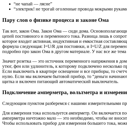
“не чапай — лясне”
“электрик! не трогай оголенные провода мокрыми руками
Пару слов о физике процесса и законе Ома
Так вот, закон Ома. Закон Ома — сиди дома. Основополагающи
цепей постоянного и переменного тока. Разница лишь в сопрот
которое входит активная, индуктивная и емкостная составляющ
формула следующая: I=U/R для постоянки, и I=U/Z для переменк
подробно про закон Ома в другом материале. У нас все же тема
Значит розетка — это источник переменного напряжения в дом
утюг, фен или удлинитель, к которому подключено несколько при
Если выключить в квартире освещение и все приборы, то счетчи
нулю. Если мы включаем бытовой прибор, то “деньги начинают 
щитка и включен питающий автоматический выключатель.
Подключение амперметра, вольтметра и измерен
Следующим пунктом разберемся с нашими измерительными при
Для измерения тока используется амперметр. Он включается по
амперметра ничтожно мало — это необходимо, чтобы не вноси
Чтобы использовать прибор для измерения большего тока, мож