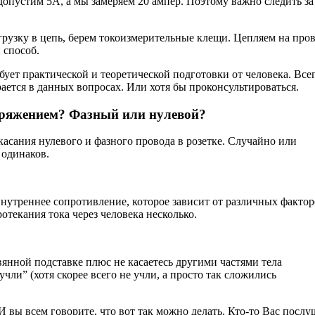
 допустим 5А, а мы замеряем 20 ампер. Поэтому важно следить за
рузку в цепь, берем токоизмерительные клещи. Цепляем на про
 способ.
бует практической и теоретической подготовки от человека. Все
ается в данных вопросах. Или хотя бы проконсультироваться.
апряжением? Фазный или нулевой?
 касания нулевого и фазного провода в розетке. Случайно или
 одинаков.
внутреннее сопротивление, которое зависит от различных фактор
отекания тока через человека несколько.
вянной подставке плюс не касаетесь другими частями тела
чли” (хотя скорее всего не учли, а просто так сложились
И вы всем говорите, что вот так можно делать. Кто-то Вас послу