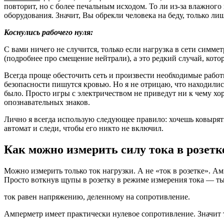
повторит, но с более печальным исходом. То ли из-за влажного 
оборудования. Значит, Вы обрекли человека на беду, только ли
Коснулись рабочего нуля:
С вами ничего не случится, только если нагрузка в сети симмет
(подробнее про смещение нейтрали), а это редкий случай, кото
Всегда проще обесточить сеть и произвести необходимые работ
безопасности пишутся кровью. Но я не отрицаю, что находилис
было. Просто игры с электричеством не приведут ни к чему хо
опознавательных знаков.
Лично я всегда использую следующее правило: хочешь ковырят
автомат и следи, чтобы его никто не включил.
Как можно измерить силу тока в розет
Можно измерить только ток нагрузки. А не «ток в розетке». А
Просто воткнув щупы в розетку в режиме измерения тока — ты
ток равен напряжению, деленному на сопротивление.
Амперметр имеет практически нулевое сопротивление. Значит то