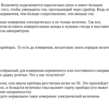
. Вольтметр подключается параллельно цепи и имеет большое
 того, чтобы уменьшить ток, протекающий через прибор. Ведь п
апряжения, чем больше сопротивление, тем меньше ток.
ые измерения электрических и не только величин. Так вот,
этом вставить измерительные концы в нужные гнезда и выстави
 или амперметром.
риборах. То есть до измерения, желательно знать порядок вели
, собранный для измерения переменного или постоянного напряж
 дырку розетки. Что у нас получится?
ольт, или шкала прибора рассчитана вольт на 50. Это произойдет 
ало, и большАя величина тока вызовет порчу прибора (это может
очие неприятности)
едете нормальное такое измерение электрической величины