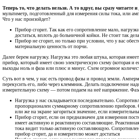
Теперь то, что делать нельзя. А то вдруг, вы сразу читаете и
мультиметр, подготовленный для измерения силы тока, или амп
Что у нас произойдет?
Прибор сгорит. Так как его сопротивление мало, нагрузки
достаться, вплоть до больничной койки. Не стоит так дела
Прибор не сгорит, но только при условии, что у вас обес
материальную ценность от порчи.
Далее берем нагрузку. Нагрузка это любая штука, которая имее
прибор, который имеет свою электрическую схему (которая и е
выходы ноль и фаза или плюс и минус. Схем огромное количест
Суть вот в чем, у нас есть провод фазы и провод земли. Ампер
перекусить его, либо через клеммник. Делать подключение надо
измерительную схему — потом подаем на неё напряжение. Фаза
Нагрузка у нас складывается последовательно. Сопротив
пропорционален суммарному сопротивлению приборов. Ст
или же на экране загориться значение, если измеритель
Прибор сгорит, если он предназначен для измерения пост
имеет активную и реактивную составляющие. Реактивна
тока видит только активную составляющую. Сопротивлени
прибор сгорит, да и измерителю может достаться