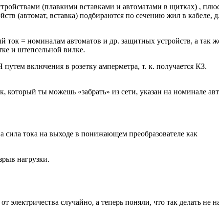
устройствами (плавкими вставками и автоматами в щитках) , плю
тв (автомат, вставка) подбираются по сечению жил в кабеле, д
й ток = номиналам автоматов и др. защитных устройств, а так ж
ке и штепсельной вилке.
путем включения в розетку амперметра, т. к. получается КЗ.
, который ты можешь «забрать» из сети, указан на номинале ав
 а сила тока на выходе в понижающем преобразователе как
зрыв нагрузки.
 электричества случайно, а теперь поняли, что так делать не н