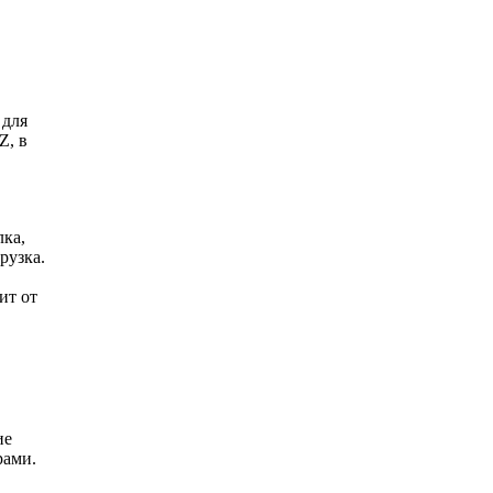
 для
Z, в
лка,
рузка.
ит от
ие
рами.