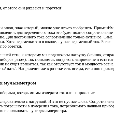
, от этого они ржавеют и портятся”
й закон, зная который, можно уже что-то сообразить. ПрименИм
ивлении: для переменного тока это будет полное сопротивление 
ие. Для постоянного тока сопротивление только активное. Сама
и. Хотя переменки это в школе, а у нас переменный ток. Более
 про розетки.
ашней сети, к которому мы подключаем нагрузку (чайник, стира
боров разом). Ток появляется, когда есть напряжение и есть наг
к не будет вращаться, так как отсутствует ток и мощность равна
кАпать”. Напряжение же в розетке есть всегда, если оно приход
ия мультиметром
борами, которыми мы измеряем ток или напряжение.
следовательно с нагрузкой. И это не пустые слова. Сопротивлен
ть погрешности в измерения тока, потребляемого нашими прибо
но использовать шунт для амперметра.