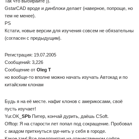
Так что выбирайте )).
GstarCAD вроде и динблоки делает (наверное, попроще, но
тем не менее).
PS
Кстати, новые версии для изучения совсем не обязательны
(согласен с предыдущим).
Регистрация: 19.07.2005
Сообщений: 3,226
Сообщение от
Oleg T
но вообще-то вполне можно начать изучать Автокад и по
китайским клонам
Будь я на её месте. нафиг клонов с америкосами, своё
пусть изучает!
Yur.OK_
SPb
Питер, кончай дурить, даёшь CSoft.
Offtop: Я на старости лет попал под сокращение. Пробовал
с акадом приткнуться где-нить у себя в городе.
Какое там! Все предприятия на отечественном софте