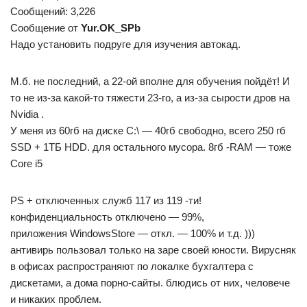
Сообщений: 3,226
Сообщение от
Yur.OK_SPb
Надо установить подруге для изучения автокад.
М.б. не последний, а 22-ой вполне для обучения пойдёт! И
то не из-за какой-то тяжести 23-го, а из-за сырости дров на
Nvidia .
У меня из 60гб на диске С:\ — 40гб свободно, всего 250 гб
SSD + 1ТБ HDD. для остального мусора. 8гб -RAM — тоже
Core i5
PS + отключенных служб 117 из 119 -ти!
конфиденциальность отключено — 99%,
приложения WindowsStore — откл. — 100% и т.д. )))
антивирь пользовал только на заре своей юности. Вирусняк
в офисах распространяют по локалке бухгалтера с
дискетами, а дома порно-сайты. блюдись от них, человече
и никаких проблем.