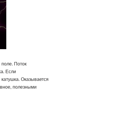
 поле. Поток
а. Если
я катушка. Оказывается
авное, полезными