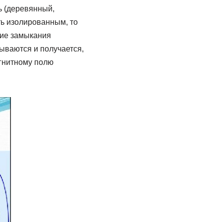
ь (деревянный,
ть изолированным, то
ние замыкания
дываются и получается,
агнитному полю