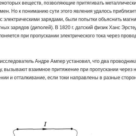
екоторых веществ, позволяющие притягивать металлическ
мен. Но к пониманию сути этого явления удалось приблизит
и с электрическими зарядами, были попытки объяснить маг
ых зарядов (диполей). В 1820 г. датский физик Ханс Эрсте
лоняется при пропускании электрического тока через пров
 исследователь Андре Ампер установил, что два проводник
у, вызывают взаимное притяжение при пропускании через н
нии и отталкивание, если токи направлены в разные сторо