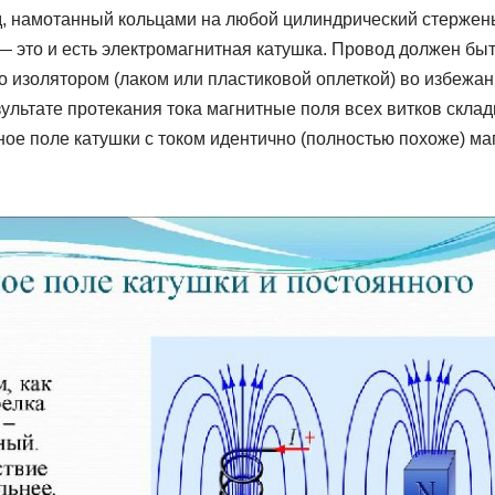
, намотанный кольцами на любой цилиндрический стержен
 — это и есть электромагнитная катушка. Провод должен бы
о изолятором (лаком или пластиковой оплеткой) во избежа
зультате протекания тока магнитные поля всех витков скла
ное поле катушки с током идентично (полностью похоже) м