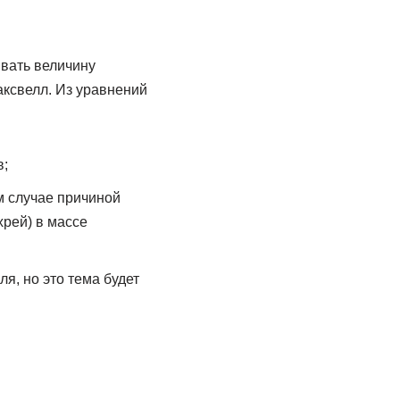
вать величину
аксвелл. Из уравнений
в;
м случае причиной
рей) в массе
я, но это тема будет