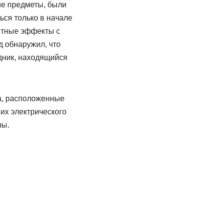
ие предметы, были
ься только в начале
нитные эффекты с
д обнаружил, что
одник, находящийся
а, расположенные
их электрического
ны.