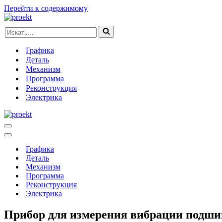
Перейти к содержимому
Искать...
Графика
Деталь
Механизм
Программа
Реконструкция
Электрика
Меню
навигации
Меню
навигации
Графика
Деталь
Механизм
Программа
Реконструкция
Электрика
Прибор для измерения вибрации подши