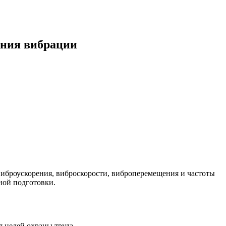
ения вибрации
виброускорения, виброскорости, виброперемещения и частоты
ной подготовки.
я целей охраны труда.