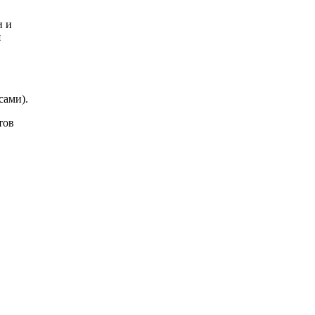
и и
я
сами).
тов