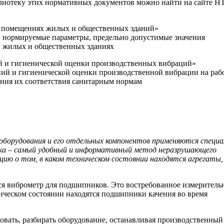
иотеку этих нормативных документов можно найти на сайте Н
 в помещениях жилых и общественных зданий»
 нормируемые параметры, предельно допустимые значения
в жилых и общественных зданиях
й и гигиенической оценки производственных вибраций»
ний и гигиенической оценки производственной вибрации на раб
ления их соответствия санитарным нормам
 оборудования и его отдельных компонентов применяются специ
ика – самый удобный и информативный метод неразрушающего
ию о том, в каком техническом состоянии находятся агрегаты,
тся виброметр для подшипников. Это востребованное измеритель
ическом состоянии находятся подшипники качения во время
вать, разбирать оборудование, останавливая производственный