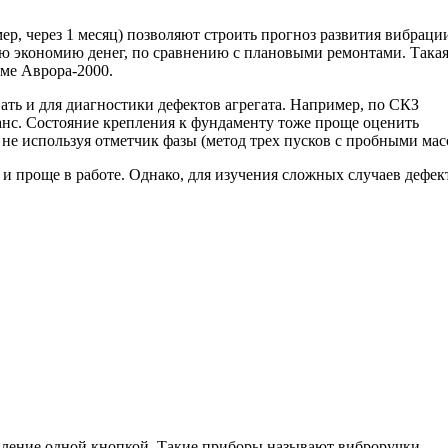
ер, через 1 месяц) позволяют строить прогноз развития вибраци
ую экономию денег, по сравнению с плановыми ремонтами. Така
ме Аврора-2000.
ть и для диагностики дефектов агрегата. Например, по СКЗ
анс. Состояние крепления к фундаменту тоже проще оценить
не используя отметчик фазы (метод трех пусков с пробными мас
и проще в работе. Однако, для изучения сложных случаев дефек
ление одной кнопкой. Такие приборы называют виброручки.