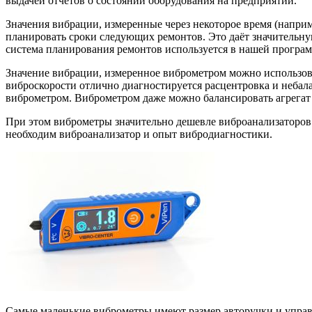
выдачей отчётов о состоянии оборудования на предприятии.
Значения вибрации, измеренные через некоторое время (наприм
планировать сроки следующих ремонтов. Это даёт значительн
система планирования ремонтов используется в нашей програм
Значение вибрации, измеренное виброметром можно использова
виброскорости отлично диагностируется расцентровка и небал
виброметром. Виброметром даже можно балансировать агрегат 
При этом виброметры значительно дешевле виброанализаторов 
необходим виброанализатор и опыт вибродиагностики.
Самые маленькие виброметры имеют размер авторучки и управ