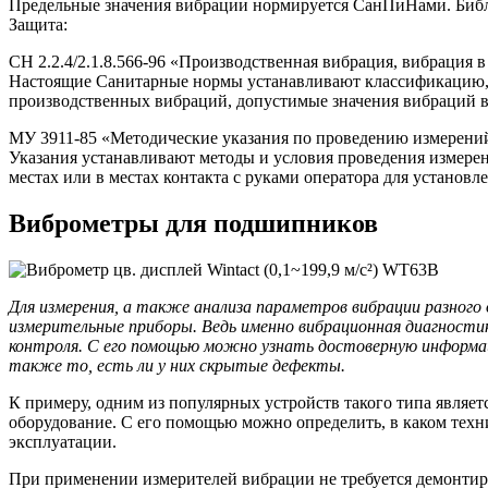
Предельные значения вибрации нормируется СанПиНами. Библ
Защита:
СН 2.2.4/2.1.8.566-96 «Производственная вибрация, вибрация
Настоящие Санитарные нормы устанавливают классификацию,
производственных вибраций, допустимые значения вибраций 
МУ 3911-85 «Методические указания по проведению измерени
Указания устанавливают методы и условия проведения измере
местах или в местах контакта с руками оператора для установ
Виброметры для подшипников
Для измерения, а также анализа параметров вибрации разного
измерительные приборы. Ведь именно вибрационная диагност
контроля. С его помощью можно узнать достоверную информац
также то, есть ли у них скрытые дефекты.
К примеру, одним из популярных устройств такого типа являе
оборудование. С его помощью можно определить, в каком техн
эксплуатации.
При применении измерителей вибрации не требуется демонтиро