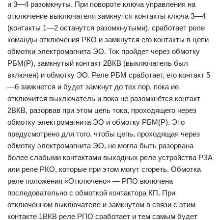
и 3—4 разомкнуты. При повороте ключа управления на
отключение выключателя замкнутся контакты ключа 3—4
(контакты 1—2 останутся разомкнутыми), сработает реле
команды отключения РКО и замкнутся его контакты в цепи
обмотки электромагнита ЭО. Ток пройдет через обмотку
РБМ(Р), замкнутый контакт 2ВКВ (выключатель был
включен) и обмотку ЭО. Реле РБМ сработает, его контакт 5
—6 замкнется и будет замкнут до тех пор, пока ие
отключится выключатель и пока не разомкнётся контакт
2ВКВ, разорвав при этом цепь тока, проходящего через
обмотку электромагнита ЭО и обмотку РБМ(Р). Это
предусмотрено для того, чтобы цепь, проходящая через
обмотку электромагнита ЭО, не могла быть разорвана
более слабыми контактами выходных реле устройства РЗА
или реле РКО, которые при этом могут сгореть. Обмотка
реле положения «Отключено» — РПО включена
последовательно с обмоткой контактора КП. При
отключенном выключателе и замкнутом в связи с этим
контакте 1ВКВ реле РПО сработает и тем самым будет