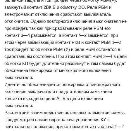
релейной защиты и ток пройдет через обмотку РБМ(Р),
замкнутый контакт 2ВК.В и обмотку ЭО. Реле РБМ и
электромагнит отключения сработают, выключатель
отключится. Однако повторного включения выключателя не
произойдет, так как при срабатывании реле РБМ его
контакт 3—4 разомкнётся, а контакт /—2 замкнется; при
этом через замыкающий контакт РКВ и контакт РБМ 1—2
ток пройдет по обмотке РБМ (У) и реле РБМ останется в
сработавшем состоянии. При этом контакт РБМ 3—4 в цепи
обмотки КП будет длительно разомкнут и тем самым будет
обеспечена блокировка от многократного включения
выключателя.
Идентично обеспечивается блокировка от многократного
включения выключателя при длительном замыкании
контакта выходного реле АПВ в цепи включения
выключателя.
Рассмотрим взаимодействие остальных элементов схемы.
Предусмотрен самовозврат ключа управления КУ в
нейтральное положение, при котором контакты ключа 1—2