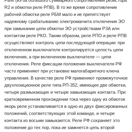
РБМ (из-за большого суммарного сопротивления резистора
R2 и обмотки реле РПВ). В то же время сопротивление
рабочей обмотки реле РБМ мало и ие препятствует
надежному срабатыванию электромагнита отключения ЭО
при замыкании цепи обмотки ЭО устройствами РЗА илн
контактом реле РКО. Таким образом, реле РПО и реле РПВ
осуществляют контроль цепи последующей операции: при
отключенном выключателе контролируется целость цепи
включения, а при включенном выключателе — цепи
отключения. Реле фиксации положения выключателя РФ
часто применяют при установке малогабаритного ключа
управления. В качестве реле РФ применяют промежуточное
двухпозиционное реле типа РП-352, имеющее две обмотки,
четыре размыкающих и четыре замыкающих контакта. При
кратковременном прохождении тока через одну из обмоток
якорь реле устанавливается в одно из двух фиксированных
положений, соответствующих этой команде, и четыре
контакта из восьми замыкаются. Реле РФ сохраняет это
положение до тех пор, пока ие замкнется цепь второй