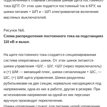
подключенная к главным силовым шинам щита постоянного
тока ЩПТ. От этих шин подается постоянный ток в КРУ, на
шинки питания + ШП и – ШП электромагнитов включения
масляных выключателей.
Рисунок №6.
Схема распределения постоянного тока на подстанциях
110 кВ и выше.
На щите постоянного тока создается секционированная
система оперативных шинок. От этих шинок питаются
шинки управления +ШУ, – ШУ, +ШУ (через переключатель)
и (+) ШМ — мигающий плюс, шинки сигнализации + ШС, —
ШС, (+) ШМ щита управления. Шинки разделены
рубильниками на две секции, нормально находящиеся под
напряжением, одна из них в работе, другая в резерве. При
исчезновении напряжения на одной из них персонал
вручную производит переключение.
Шинки управления служат для питания цепей управления,