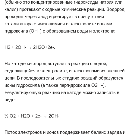
(обычно это концентрированные гидроксиды натрия или
калия) протекают сходные химические реакции. Водород
проходит через анод и реагирует в присутствии
катализатора с имеющимися в электролите ионами
гидроксила (OH–) с образованием воды и электрона:
H2 + 2OH- → 2H2O+2e-.
На катоде кислород вступает в реакцию с водой,
содержащейся в электролите, и электронами из внешней
цепи. В последовательных стадиях реакций образуются
ионы гидроксила (а также пергидроксила O2H–).
Результирующую реакцию на катоде можно записать в
виде:
½ O2 + H2O + 2e- → 2OH-.
Поток электронов и ионов поддерживает баланс заряда и