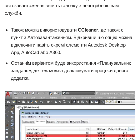
автозавантаження зніміть галочку з непотрібною вам
служби.
Також можна використовувати
CCleaner
, де також є
пункт з Автозавантаженням. Відкривши цю опцію можна
відключити навіть окремі елементи Autodesk Desktop
App, AutoCad або A360.
Останнім варіантом буде використання «Планувальник
завдань», де теж можна деактивувати процеси даного
додатка.