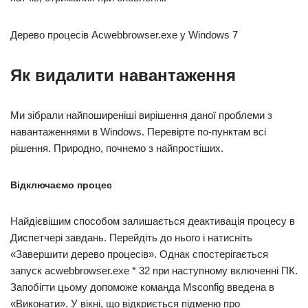
Дерево процесів Acwebbrowser.exe у Windows 7
Як видалити навантаження
Ми зібрали найпоширеніші вирішення даної проблеми з
навантаженнями в Windows. Перевірте по-пунктам всі
рішення. Природно, почнемо з найпростіших.
Відключаємо процес
Найдієвішим способом залишається деактивація процесу в
Диспетчері завдань. Перейдіть до нього і натисніть
«Завершити дерево процесів». Однак спостерігається
запуск acwebbrowser.exe * 32 при наступному включенні ПК.
Запобігти цьому допоможе команда Msconfig введена в
«Виконати». У вікні, що відкриється підменю про