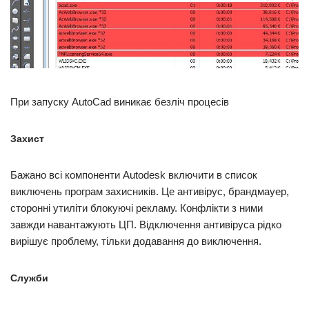
При запуску AutoCad виникає безліч процесів
Захист
Бажано всі компоненти Autodesk включити в список
виключень програм захисників. Це антивірус, брандмауер,
сторонні утиліти блокуючі рекламу. Конфлікти з ними
завжди навантажують ЦП. Відключення антивіруса рідко
вирішує проблему, тільки додавання до виключення.
Служби