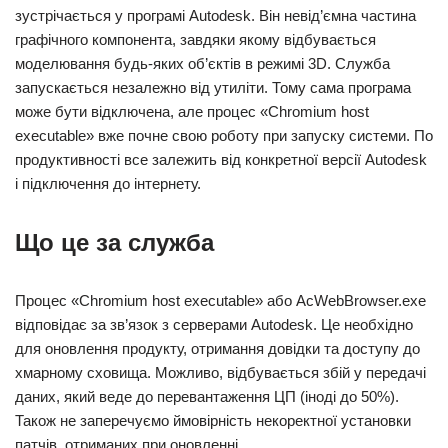
зустрічається у програмі Autodesk. Він невід’ємна частина
графічного компонента, завдяки якому відбувається
моделювання будь-яких об’єктів в режимі 3D. Служба
запускається незалежно від утиліти. Тому сама програма
може бути відключена, але процес «Chromium host
executable» вже почне свою роботу при запуску системи. По
продуктивності все залежить від конкретної версії Autodesk
і підключення до інтернету.
Що це за служба
Процес «Chromium host executable» або AcWebBrowser.exe
відповідає за зв’язок з серверами Autodesk. Це необхідно
для оновлення продукту, отримання довідки та доступу до
хмарному сховища. Можливо, відбувається збій у передачі
даних, який веде до перевантаження ЦП (іноді до 50%).
Також не заперечуємо ймовірність некоректної установки
патчів, отриманих при оновленні.