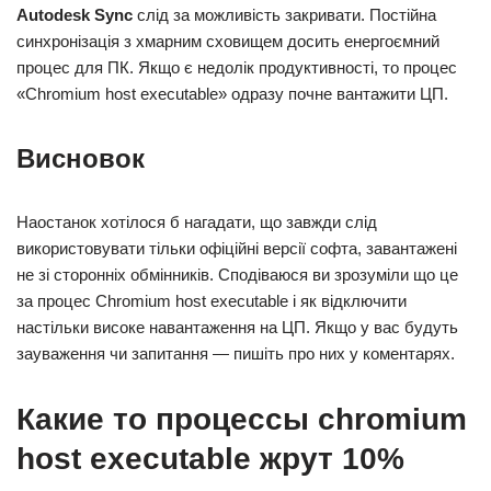
Autodesk Sync
слід за можливість закривати. Постійна
синхронізація з хмарним сховищем досить енергоємний
процес для ПК. Якщо є недолік продуктивності, то процес
«Chromium host executable» одразу почне вантажити ЦП.
Висновок
Наостанок хотілося б нагадати, що завжди слід
використовувати тільки офіційні версії софта, завантажені
не зі сторонніх обмінників. Сподіваюся ви зрозуміли що це
за процес Chromium host executable і як відключити
настільки високе навантаження на ЦП. Якщо у вас будуть
зауваження чи запитання — пишіть про них у коментарях.
Какие то процессы chromium
host executable жрут 10%