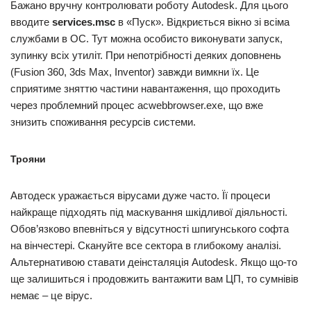
Бажано вручну контролювати роботу Autodesk. Для цього
вводите
services.msc
в «Пуск». Відкриється вікно зі всіма
службами в ОС. Тут можна особисто виконувати запуск,
зупинку всіх утиліт. При непотрібності деяких доповнень
(Fusion 360, 3ds Max, Inventor) завжди вимкни їх. Це
сприятиме зняттю частини навантаження, що проходить
через проблемний процес acwebbrowser.exe, що вже
знизить споживання ресурсів системи.
Трояни
Автодеск уражається вірусами дуже часто. Її процеси
найкраще підходять під маскування шкідливої діяльності.
Обов’язково впевніться у відсутності шпигунського софта
на вінчестері. Скануйте все сектора в глибокому аналізі.
Альтернативою ставати деінсталяція Autodesk. Якщо що-то
ще залишиться і продовжить вантажити вам ЦП, то сумнівів
немає – це вірус.