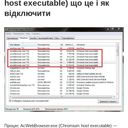
host executable) що це і як
відключити
Процес AcWebBrowser.exe (Chromium host executable) —