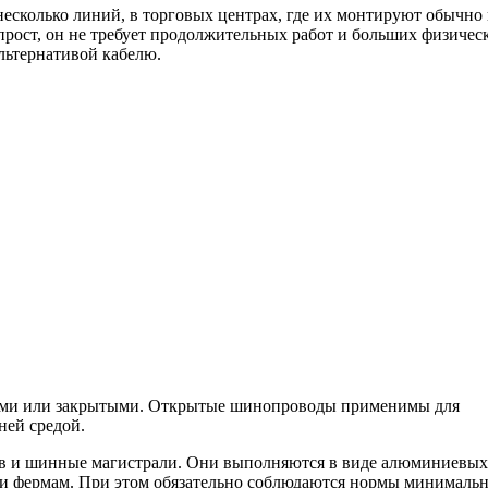
есколько линий, в торговых центрах, где их монтируют обычно 
рост, он не требует продолжительных работ и больших физичес
льтернативой кабелю.
ми или закрытыми. Открытые шинопроводы применимы для
ней средой.
в и шинные магистрали. Они выполняются в виде алюминиевых
ли фермам. При этом обязательно соблюдаются нормы минималь