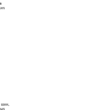
в
ких
 шин,
ных