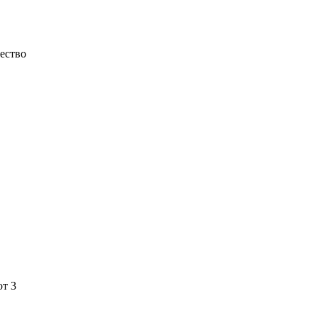
ество
от 3