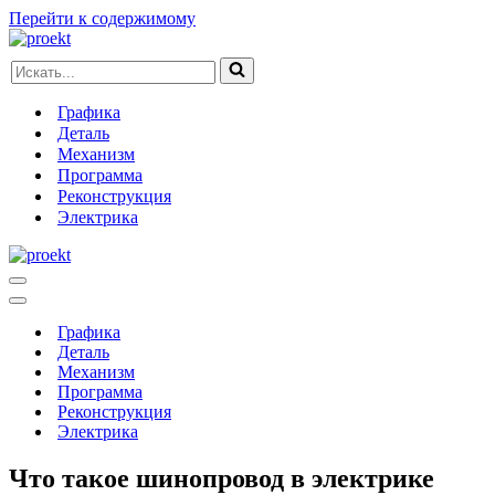
Перейти к содержимому
Искать...
Графика
Деталь
Механизм
Программа
Реконструкция
Электрика
Меню
навигации
Меню
навигации
Графика
Деталь
Механизм
Программа
Реконструкция
Электрика
Что такое шинопровод в электрике