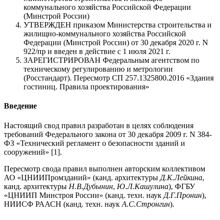
коммунального хозяйства Российской Федерации
(Минстрой России)
УТВЕРЖДЕН приказом Министерства строительства и
жилищно-коммунального хозяйства Российской
Федерации (Минстрой России) от 30 декабря 2020 г. N
922/пр и введен в действие с 1 июля 2021 г.
ЗАРЕГИСТРИРОВАН Федеральным агентством по
техническому регулированию и метрологии
(Росстандарт). Пересмотр СП 257.1325800.2016 «Здания
гостиниц. Правила проектирования»
Введение
Настоящий свод правил разработан в целях соблюдения
требований Федерального закона от 30 декабря 2009 г. N 384-
ФЗ «Технический регламент о безопасности зданий и
сооружений» [1].
Пересмотр свода правил выполнен авторским коллективом
АО «ЦНИИПромзданий» (канд. архитектуры
Д.К.Лейкина
,
канд. архитектуры
Н.В.Дубынин
,
Ю.Л.Кашулина
), ФГБУ
«ЦНИИП Минстроя России» (канд. техн. наук
Д.Г.Пронин
),
НИИСФ РААСН (канд. техн. наук
А.С.Стронгин
).