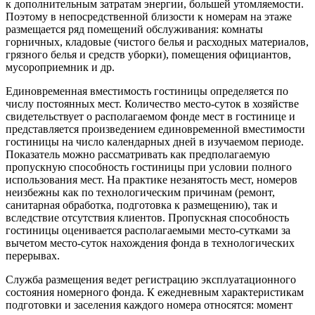
к дополнительным затратам энергии, большей утомляемости.
Поэтому в непосредственной близости к номерам на этаже
размещается ряд помещений обслуживания: комнаты
горничных, кладовые (чистого белья и расходных материалов,
грязного белья и средств уборки), помещения официантов,
мусороприемник и др.
Единовременная вместимость гостиницы определяется по
числу постоянных мест. Количество место-суток в хозяйстве
свидетельствует о располагаемом фонде мест в гостинице и
представляется произведением единовременной вместимости
гостиницы на число календарных дней в изучаемом периоде.
Показатель можно рассматривать как предполагаемую
пропускную способность гостиницы при условии полного
использования мест. На практике незанятость мест, номеров
неизбежны как по технологическим причинам (ремонт,
санитарная обработка, подготовка к размещению), так и
вследствие отсутствия клиентов. Пропускная способность
гостиницы оценивается располагаемыми место-сутками за
вычетом место-суток нахождения фонда в технологических
перерывах.
Служба размещения ведет регистрацию эксплуатационного
состояния номерного фонда. К ежедневным характеристикам
подготовки и заселения каждого номера относятся: момент