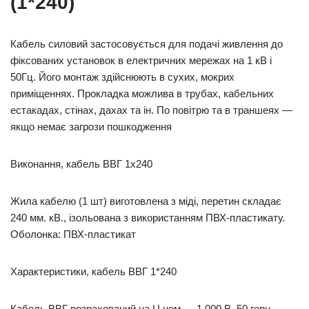
(1*240)
Кабель силовий застосовується для подачі живлення до
фіксованих установок в електричних мережах на 1 кВ і
50Гц. Його монтаж здійснюють в сухих, мокрих
приміщеннях. Прокладка можлива в трубах, кабельних
естакадах, стінах, дахах та ін. По повітрю та в траншеях —
якщо немає загрози пошкодження
Виконання, кабель ВВГ 1х240
Жила кабелю (1 шт) виготовлена з міді, перетин складає
240 мм. кВ., ізольована з використанням ПВХ-пластикату.
Оболонка: ПВХ-пластикат
Характеристики, кабель ВВГ 1*240
Кабель ВВГ розрахований на U ном — 1 000 В, 50 герц.