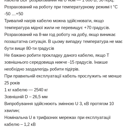
Розрахований на роботу при температурному режимі t °С
-50 …+50
Тривалий нагрів кабелю можна здійснювати, якщо
температура мідної жили не перевищує +70 градусів.
Розрахований на 8-ми год роботу на добу, якщо виникає
позаштатна ситуація. В цьому випадку температура не має
бути вище 80-ти градусів
Не бажано робити прокладку даного кабелю, якщо Т
зовнішнього середовища нижче -15 градусів. Інакше
необхідно заздалегідь робити підігрів.
При правильній експлуатації кабель прослужить не менше
25 років
1 кг кабелю — 2540 кг
Зовнішній D – 26,5 мм
Випробування здійснюють змінною U 3, кВ протягом 10
хвилин;
Номінальна U в трифазних мережах при експлуатації
кабелю – 1,2 кВ