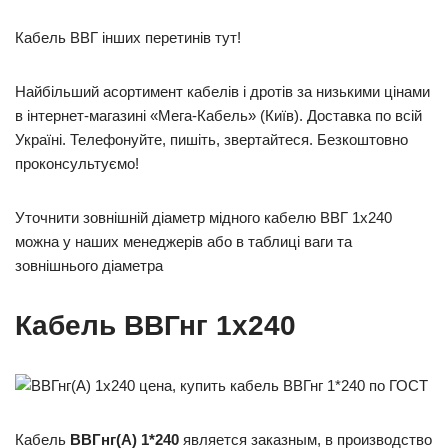
Кабель ВВГ інших перетинів тут!
Найбільший асортимент кабелів і дротів за низькими цінами
в інтернет-магазині «Мега-Кабель» (Київ). Доставка по всій
Україні. Телефонуйте, пишіть, звертайтеся. Безкоштовно
проконсультуємо!
Уточнити зовнішній діаметр мідного кабелю ВВГ 1х240
можна у наших менеджерів або в таблиці ваги та
зовнішнього діаметра
Кабель ВВГнг 1х240
Кабель
ВВГнг(А) 1*240
является заказным, в производство