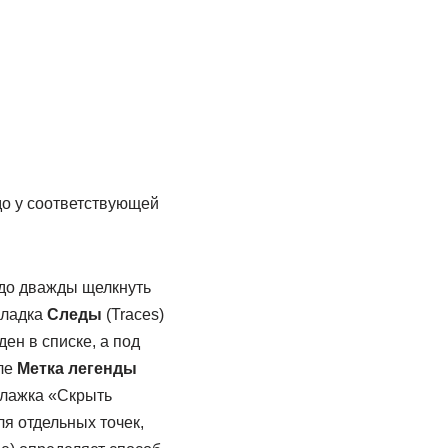
до у соответствующей
до дважды щелкнуть
кладка
Следы
(Traces)
ен в списке, а под
ле
Метка легенды
флажка «Скрыть
я отдельных точек,