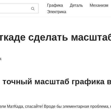
Графика
Деталь
Механизм
Электрика
аткаде сделать масшта
4
ь точный масштаб графика 
ли МатКада, спасайте! Вроде бы элементарная проблема, н