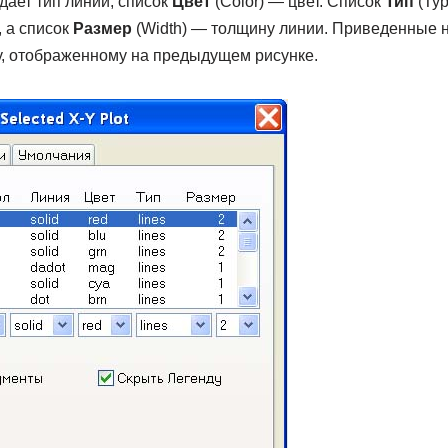
адает тип линии, список
Цвет
(Color) — цвет. Список
Тип
(Тур
, а список
Размер
(Width) — толщину линии. Приведенные н
у, отображенному на предыдущем рисунке.