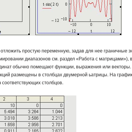
 отложить простую переменную, задав для нее граничные з
рмировании диапазонов см. раздел «Работа с матрицами»), в
рдинат обычно помещают функции, выражения или векторы
нкций размещены в столбцах двумерной ьатрицы. На графи
з соответствующих столбцов.