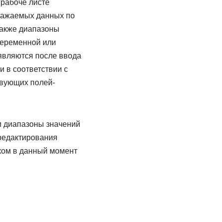
 рабоче листе
ражаемых данных по
также диапазоны
переменной или
являются после ввода
 в соответствии с
твующих полей-
 диапазоны значений
 редактирования
иком в данный момент