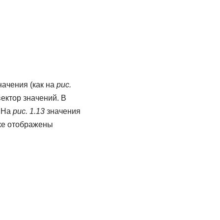
начения (как на
рис.
ектор значений. В
. На
рис. 1.13
значения
ке отображены