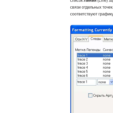
список
Линия
(Line) з
связи отдельных точек
соответствуют график