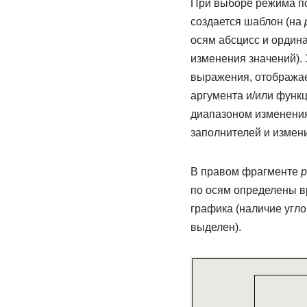
При выборе режима по
создается шаблон (на
осям абсцисс и ордина
изменения значений).
выражения, отображае
аргумента и/или функц
диапазоном изменения 
заполнителей и измени
В правом фрагменте
р
по осям определены в
графика (наличие угло
выделен).