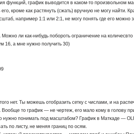
ия функций, график выводится в каком-то произвольном ма
его, кроме как растянуть (сжать) вручную не могу найти. К
штаб, например 1:1 или 2:1, не могу понять где его можно 
 Можно ли как-нибудь побороть ограничение на количесвто
м 16, а мне нужно получить 30)
09
того нет. Ты можешь отобразить сетку с числами, и на распе
 Вообще то график — не чертеж, его мало кому в голову при
о нужно понимать под масштабом? График в Маткаде — OLE 
ать по листу, не меняя границ по осям.