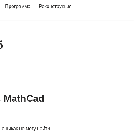
Программа
Реконструкция
б
в MathCad
о никак не могу найти