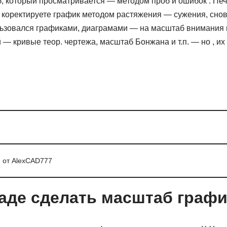
 который просматривается — методом проб и ошибок : Печа
 коректируете график методом растяжения — сужения, снов
льзовался графиками, диаграмами — на масштаб внимания
— кривые теор. чертежа, масштаб Бонжана и т.п. — но , их 
 от AlexCAD777
каде сделать масштаб графи