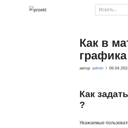
Перейти
к
содержимому
Как в м
графика
автор:
admin
06.04.202
Как задат
?
Уважаемые пользовате