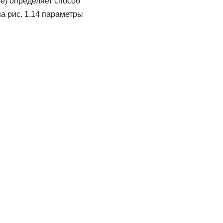
е) определяет способ
а рис. 1.14 параметры