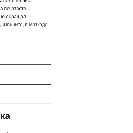
таете на лист,
а печатаете.
 не обращал —
, извините, в Маткаде
ка