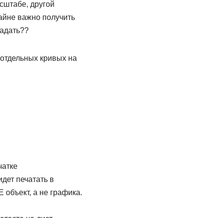
сштабе, другой
райне важно получить
задать??
 отдельных кривых на
чатке
дет печатать в
объект, а не графика.