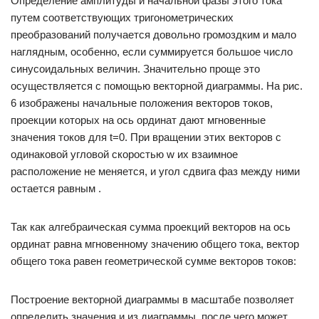
Определение амплитуды и начальной фазы этого тока
путем соответствующих тригонометрических
преобразований получается довольно громоздким и мало
наглядным, особенно, если суммируется большое число
синусоидальных величин. Значительно проще это
осуществляется с помощью векторной диаграммы. На рис.
6 изображены начальные положения векторов токов,
проекции которых на ось ординат дают мгновенные
значения токов для t=0. При вращении этих векторов с
одинаковой угловой скоростью w их взаимное
расположение не меняется, и угол сдвига фаз между ними
остается равным .
Так как алгебраическая сумма проекций векторов на ось
ординат равна мгновенному значению общего тока, вектор
общего тока равен геометрической сумме векторов токов:
Построение векторной диаграммы в масштабе позволяет
определить значения и из диаграммы, после чего может