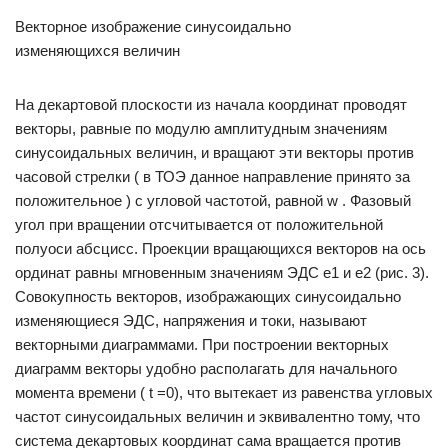
Векторное изображение синусоидально
изменяющихся величин
На декартовой плоскости из начала координат проводят
векторы, равные по модулю амплитудным значениям
синусоидальных величин, и вращают эти векторы против
часовой стрелки ( в ТОЭ данное направление принято за
положительное ) с угловой частотой, равной w . Фазовый
угол при вращении отсчитывается от положительной
полуоси абсцисс. Проекции вращающихся векторов на ось
ординат равны мгновенным значениям ЭДС е1 и е2 (рис. 3).
Совокупность векторов, изображающих синусоидально
изменяющиеся ЭДС, напряжения и токи, называют
векторными диаграммами. При построении векторных
диаграмм векторы удобно располагать для начального
момента времени ( t =0), что вытекает из равенства угловых
частот синусоидальных величин и эквивалентно тому, что
система декартовых координат сама вращается против