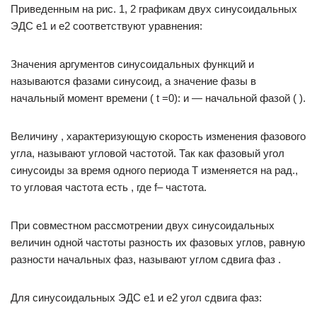
Приведенным на рис. 1, 2 графикам двух синусоидальных
ЭДС е1 и е2 соответствуют уравнения:
Значения аргументов синусоидальных функций и
называются фазами синусоид, а значение фазы в
начальный момент времени ( t =0): и — начальной фазой ( ).
Величину , характеризующую скорость изменения фазового
угла, называют угловой частотой. Так как фазовый угол
синусоиды за время одного периода Т изменяется на рад.,
то угловая частота есть , где f– частота.
При совместном рассмотрении двух синусоидальных
величин одной частоты разность их фазовых углов, равную
разности начальных фаз, называют углом сдвига фаз .
Для синусоидальных ЭДС е1 и е2 угол сдвига фаз: