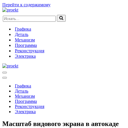
Перейти к содержимому
Искать...
Графика
Деталь
Механизм
Программа
Реконструкция
Электрика
Меню
навигации
Меню
навигации
Графика
Деталь
Механизм
Программа
Реконструкция
Электрика
Масштаб видового экрана в автокаде