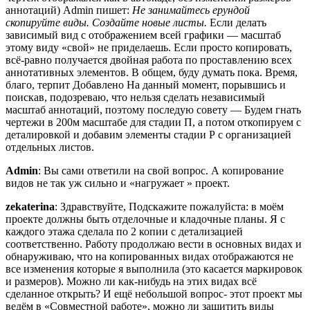
аннотаций) Admin пишет:
Не занимайтесь ерундой
скопируйте виды. Создайте новые листы.
Если делать
зависимый вид с отображением всей графики — масштаб
этому виду «свой» не приделаешь. Если просто копировать,
всё-равно получается двойная работа по проставлению всех
аннотативных элементов. В общем, буду думать пока. Время,
благо, терпит Добавлено На данный момент, порывшись и
поискав, подозреваю, что нельзя сделать независимый
масштаб аннотаций, поэтому последую совету — Будем гнать
чертежи в 200м масштабе для стадии П, а потом откопируем с
деталировкой и добавим элементы стадии Р с организацией
отдельных листов.
Admin
: Вы сами ответили на свой вопрос. А копирование
видов не так уж сильно и «нагружает » проект.
zekaterina
: Здравствуйте, Подскажите пожалуйста: в моём
проекте должны быть отделочные и кладочные планы. Я с
каждого этажа сделала по 2 копии с детализацией
соответственно. Работу продолжаю вести в основных видах и
обнаруживаю, что на копированных видах отображаются не
все изменения которые я выполнила (это касается маркировок
и размеров). Можно ли как-нибудь на этих видах всё
сделанное открыть? И ещё небольшой вопрос- этот проект мы
ведём в «Совместной работе», можно ли защитить виды