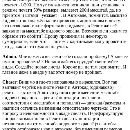
печатать 1/200. Но тут сложности возникли: при установке в
режиме печати 50% размера, вылезает 200й масштаб, да, но
при этом и штамп «уезжает» . В Автокаде, помнится, масштаб
видового экрана жёстко не привязан к аннотациям и листу,
что позволяло такие фортеля выкидывать, в Ревит же всё
завязано на масштабе видового экрана. Возможно ли каким то
образом это обойти? Прошу прощения за некоторую
сумбурность, если что — потом с картинками могу прояснить
что да как и что нужно получить
Admin
: Мне кажется вы сами себе создали проблему! А мне ее
нужно преодолеть! ? Не занимайтесь ерундой скопируйте
виды. Создайте новые листы. Короче вы не там экономите . И
главное даже в акаде у вас этот номер не пройдет.
Chaser
: Видимо я где-то неправильно выразился. Вот так
выглядит чертёж на листе Ревит и Автокад (одинаково) —
ревит — автокад А вот ситуация при изменении масштаба
видовых экранов — ревит (аннотации поехали в
соответствии с масштабом и поплыли) — автокад (размеры и
надписи остались неизменны относительно чертежа) Это к
вопросу о невозможности в акаде сделать. Переформулирую
вопрос: возможно ли в Ревит сделать аннотации
независимыми от масштаба видового экрана? (т.е. чтобы
чертёж отображался как в автокаде, без изменения размеров