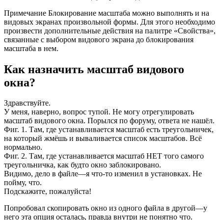
Примечание Блокирование масштаба можно выполнять и на
видовых экранах произвольной формы. Для этого необходимо
произвести дополнительные действия на палитре «Свойства»,
связанные с выбором видового экрана до блокирования
масштаба в нем.
Как назначить масштаб видового
окна?
Здравствуйте.
У меня, наверно, вопрос тупой. Не могу отрегулировать
масштаб видового окна. Порылся по форуму, ответа не нашёл.
Фиг. 1. Там, где устанавливается масштаб есть треугольничек,
на который жмёшь и вываливается список масштабов. Всё
нормально.
Фиг. 2. Там, где устанавливается масштаб НЕТ того самого
треугольничка, как будто окно заблокировано.
Видимо, дело в файле—я что-то изменил в установках. Не
пойму, что.
Подскажите, пожалуйста!
Попробовал скопировать окно из одного файла в другой—у
него эта опция осталась, правда внутри не понятно что.