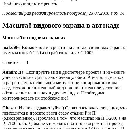
Вообщем, вопрос не решён.
Последний раз редактировалось noorgoosh, 23.07.2010 в 09:14 .
Масштаб видового экрана в автокаде
Масштаб на видовых экранах
maks506
: Возможно ли в ревите на листах в видовых экранах
иметь масштаб 1:50 а на рабочих видах 1:100?
Ответов — 8
Admin
: Да. Скопируйте вид в диспетчере проекта и измените
у него масштаб. Для планов очень удобно! А вот для фасадов
и разрезов есть небольшой минус : при копировании вида
создается дополнительный вид и дополнительное условное
обозначение на планах и других видах. Необходимо
контролировать их отображение!
Chaser
: И снова здравствуйте ) Сложилась такая ситуация, что
приходится в проекте вести сразу стадии Р и П
(одновременно). Проблема в том, что масштаб на П 1/200, а на
Р 1/100 идёт. Дабы не утяжелять и без того огромный проект,
решили схитрить и выпускать все чертежи 1/100, а листы в П