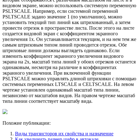
видовом экране, можно использовать системную переменную
PSLTSCALE. Например, если системной переменной
PSLTSCALE задано значение 1 (по умолчанию), можно
установить текущий тип линий как штрихованный, а затем
провести отрезок в пространстве листа. После этого на листе
создается видовой экран с коэффициентом экранного
увеличения 1x. Он устанавливается текущим, и на нем тем же
самым штриховым типом линий проводится отрезок. Обе
штриховые линии должны выглядеть одинаково. Если
изменить коэффициент экранного увеличения видового
экрана на 2x, масштаб типа линий у обоих отрезков останется
одинаковым, несмотря на различие в коэффициентах
экранного увеличения. При включенной функции
PSLTSCALE можно управлять длиной штриховки с помощью
системных переменных LTSCALE и CELTSCALE. На левом
чертеже установлен одинаковый масштаб типа линии,
независимо от масштабов видов. На правом чертеже масштаб
типа линии соответствует масштабу вида.
Похожие публикации:
Виды транзисторов их свойства и назначение
Как увеличить размер цифр в автокаде