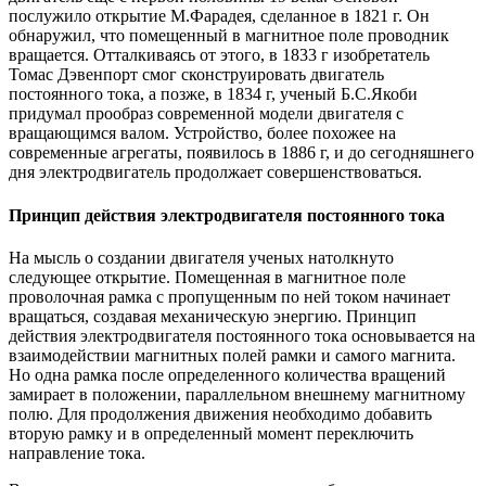
послужило открытие М.Фарадея, сделанное в 1821 г. Он
обнаружил, что помещенный в магнитное поле проводник
вращается. Отталкиваясь от этого, в 1833 г изобретатель
Томас Дэвенпорт смог сконструировать двигатель
постоянного тока, а позже, в 1834 г, ученый Б.С.Якоби
придумал прообраз современной модели двигателя с
вращающимся валом. Устройство, более похожее на
современные агрегаты, появилось в 1886 г, и до сегодняшнего
дня электродвигатель продолжает совершенствоваться.
Принцип действия электродвигателя постоянного тока
На мысль о создании двигателя ученых натолкнуто
следующее открытие. Помещенная в магнитное поле
проволочная рамка с пропущенным по ней током начинает
вращаться, создавая механическую энергию. Принцип
действия электродвигателя постоянного тока основывается на
взаимодействии магнитных полей рамки и самого магнита.
Но одна рамка после определенного количества вращений
замирает в положении, параллельном внешнему магнитному
полю. Для продолжения движения необходимо добавить
вторую рамку и в определенный момент переключить
направление тока.