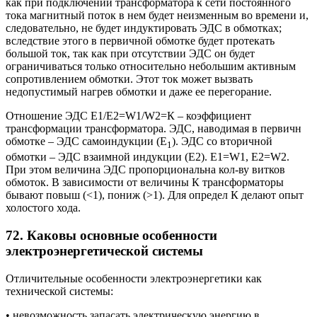
как при подключении трансформатора к сети постоянного
тока магнитный поток в нем будет неизменным во времени и,
следовательно, не будет индуктировать ЭДС в обмотках;
вследствие этого в первичной обмотке будет протекать
большой ток, так как при отсутствии ЭДС он будет
ограничиваться только относительно небольшим активным
сопротивлением обмотки. Этот ток может вызвать
недопустимый нагрев обмотки и даже ее перегорание.
Отношение ЭДС Е1/Е2=W1/W2=К – коэффициент
трансформации трансформатора. ЭДС, наводимая в первичн
обмотке – ЭДС самоиндукции (Е
). ЭДС со вторичной
1
обмотки – ЭДС взаимной индукции (Е2). Е1=W1, Е2=W2.
При этом величина ЭДС пропорциональна кол-ву витков
обмоток. В зависимости от величины К трансформаторы
бывают повыш (<1), пониж (>1). Для определ К делают опыт
холостого хода.
72. Каковы основные особенности
электроэнергетической системы
Отличительные особенности электроэнергетики как
технической системы:
• невозможность запасать электрическую энергию в