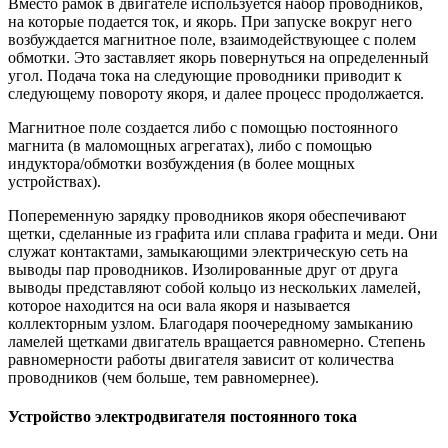
Вместо рамок в двигателе используется набор проводников,
на которые подается ток, и якорь. При запуске вокруг него
возбуждается магнитное поле, взаимодействующее с полем
обмотки. Это заставляет якорь повернуться на определенный
угол. Подача тока на следующие проводники приводит к
следующему повороту якоря, и далее процесс продолжается.
Магнитное поле создается либо с помощью постоянного
магнита (в маломощных агрегатах), либо с помощью
индуктора/обмотки возбуждения (в более мощных
устройствах).
Попеременную зарядку проводников якоря обеспечивают
щетки, сделанные из графита или сплава графита и меди. Они
служат контактами, замыкающими электрическую сеть на
выводы пар проводников. Изолированные друг от друга
выводы представляют собой кольцо из нескольких ламелей,
которое находится на оси вала якоря и называется
коллекторным узлом. Благодаря поочередному замыканию
ламелей щетками двигатель вращается равномерно. Степень
равномерности работы двигателя зависит от количества
проводников (чем больше, тем равномернее).
Устройство электродвигателя постоянного тока