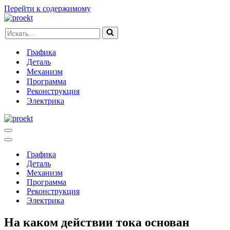
Перейти к содержимому
Искать...
Графика
Деталь
Механизм
Программа
Реконструкция
Электрика
Меню
навигации
Меню
навигации
Графика
Деталь
Механизм
Программа
Реконструкция
Электрика
На каком действии тока основан