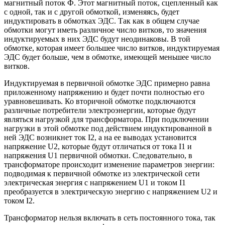
магнитный поток Ф. Этот магнитный поток, сцепленный как
с одной, так и с другой обмоткой, изменяясь, будет
индуктировать в обмотках ЭДС. Так как в общем случае
обмотки могут иметь различное число витков, то значения
индуктируемых в них ЭДС будут неодинаковы. В той
обмотке, которая имеет большее число витков, индуктируемая
ЭДС будет больше, чем в обмотке, имеющей меньшее число
витков.
Индуктируемая в первичной обмотке ЭДС примерно равна
приложенному напряжению и будет почти полностью его
уравновешивать. Ко вторичной обмотке подключаются
различные потребители электроэнергии, которые будут
являться нагрузкой для трансформатора. При подключении
нагрузки в этой обмотке под действием индуктированной в
ней ЭДС возникнет ток I2, а на ее выводах установится
напряжение U2, которые будут отличаться от тока I1 и
напряжения U1 первичной обмотки. Следовательно, в
трансформаторе происходит изменение параметров энергии:
подводимая к первичной обмотке из электрической сети
электрическая энергия с напряжением U1 и током I1
преобразуется в электрическую энергию с напряжением U2 и
током I2.
Трансформатор нельзя включать в сеть постоянного тока, так