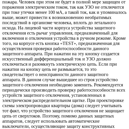
пожара. Человек при этом не будет в полной мере защищен от
поражения электрическим током, так как УЗО не отключится
при токе утечки менее 100 мА, а такой ток, как и упоминалось
выше, может привести к возникновению необратимых
последствий в организме человека, вплоть до летального
исхода. На лицевой части корпуса устройства защитного
отключения есть рычаг управления, предназначенный для
включения и отключения устройства в ручном режиме. Кроме
того, на корпусе есть кнопка «TEST», предназначенная для
осуществления проверки работоспособности данного
защитного аппарата. При нажатии на эту кнопку создается
искусственный дифференциальный ток и УЗО должно
отключиться и разомкнуть электрическую цепь. Если при
нажатии на кнопку цепь не размыкается, то это
свидетельствует о неисправности данного защитного
аппарата. В данном случае вышедшее из строя устройство
защитного отключения необходимо заменить. Рекомендуется
периодически производить проверку работоспособности всех
устройств защитного отключения, установленных в
электрическом распределительном щитке. При проектировке
схемы электропроводки квартиры (дома) следует учитывать
тот факт, что устройство защитного отключения не защищает
цепь от сверхтоков. Поэтому, помимо данных защитных
аппаратов, следует использовать автоматические
выключатели, осуществляющие защиту конструктивных