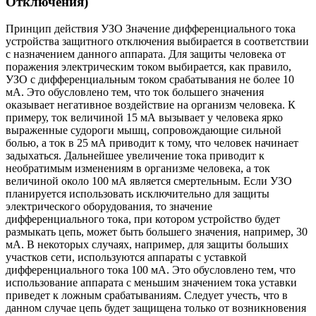
Отключения)
Принцип действия УЗО Значение дифференциального тока
устройства защитного отключения выбирается в соответствии
с назначением данного аппарата. Для защиты человека от
поражения электрическим током выбирается, как правило,
УЗО с дифференциальным током срабатывания не более 10
мА. Это обусловлено тем, что ток большего значения
оказывает негативное воздействие на организм человека. К
примеру, ток величиной 15 мА вызывает у человека ярко
выраженные судороги мышц, сопровождающие сильной
болью, а ток в 25 мА приводит к тому, что человек начинает
задыхаться. Дальнейшее увеличение тока приводит к
необратимым изменениям в организме человека, а ток
величиной около 100 мА является смертельным. Если УЗО
планируется использовать исключительно для защиты
электрического оборудования, то значение
дифференциального тока, при котором устройство будет
размыкать цепь, может быть большего значения, например, 30
мА. В некоторых случаях, например, для защиты больших
участков сети, используются аппараты с уставкой
дифференциального тока 100 мА. Это обусловлено тем, что
использование аппарата с меньшим значением тока уставки
приведет к ложным срабатываниям. Следует учесть, что в
данном случае цепь будет защищена только от возникновения