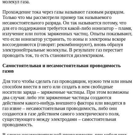
молекул газа.
Прохождение тока через газы называют газовым разрядом.
Только что мы рассмотрели пример так называемого
несамостоятельного разряда. Он так называется потому, что
для его поддержания требуется какой-либо ионизатор – пламя,
излучение или поток заряженных частиц. Опыты показывают,
что если ионизатор устранить, то ионы и электроны вскоре
воссоединяются (говорят: рекомбинируют), вновь образуя
электронейтральные молекулы. В результате газ перестает
проводить ток, то есть становится диэлектриком.
Самостоятельная и несамостоятельная проводимость
газов
Для того чтобы сделать газ проводящим, нужно тем или иным
способом внести в него или создать в нем свободные
носители заряда – заряженные частицы. При этом возможны
два случая: либо эти заряженные частицы создаются
действием какого-нибудь внешнего фактора или вводятся в
газ извне – несамостоятельная проводимость, либо они
создаются в газе действием самого электрического поля,
существующего между электродами – самостоятельная
проводимость.
В случае несамостоятельной проводимости, при небольших