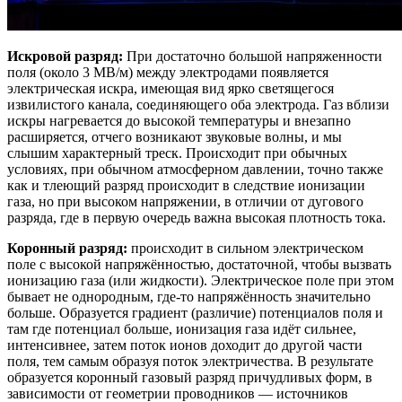
Искровой разряд:
При достаточно большой напряженности
поля (около 3 МВ/м) между электродами появляется
электрическая искра, имеющая вид ярко светящегося
извилистого канала, соединяющего оба электрода. Газ вблизи
искры нагревается до высокой температуры и внезапно
расширяется, отчего возникают звуковые волны, и мы
слышим характерный треск. Происходит при обычных
условиях, при обычном атмосферном давлении, точно также
как и тлеющий разряд происходит в следствие ионизации
газа, но при высоком напряжении, в отличии от дугового
разряда, где в первую очередь важна высокая плотность тока.
Коронный разряд:
происходит в сильном электрическом
поле с высокой напряжённостью, достаточной, чтобы вызвать
ионизацию газа (или жидкости). Электрическое поле при этом
бывает не однородным, где-то напряжённость значительно
больше. Образуется градиент (различие) потенциалов поля и
там где потенциал больше, ионизация газа идёт сильнее,
интенсивнее, затем поток ионов доходит до другой части
поля, тем самым образуя поток электричества. В результате
образуется коронный газовый разряд причудливых форм, в
зависимости от геометрии проводников — источников