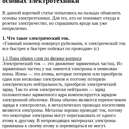
основах электротехники
В данной короткой статье попытаюсь на пальцах объяснить
основы электротехники. Для тех, кто не понимает откуда в
розетке электричество, но спрашивать вроде как уже
неприлично.
1. Что такое электрический ток.
«Главный инженер повернул рубильник, и электрический ток
все быстрее и быстрее побежал по проводам» (с)
1.1 Пара общих слов по физике вопроса
Электрический ток — это движение заряженных частиц. Из
заряженных частиц у нас имеются электроны и немножко
ионы. Ионы — это атомы, которые потеряли или приобрели
один или несколько электронов и поэтому потеряли
электрическую нейтральность, приобрели электрический
заряд. Так-то атом электрически нейтрален — заряд
положительно заряженного ядра компенсируется зарядом
электронной оболочки. Ионы обычно являются переносчиком
заряда в электролитах, в металлических проводах носителями
являются электроны. Металлы хорошо проводят ток, потому
что некоторые электроны могут перескакивать от одного
атому к другому. В непроводящих материалах электроны
привязаны к своему атому и перемещаться не могут.