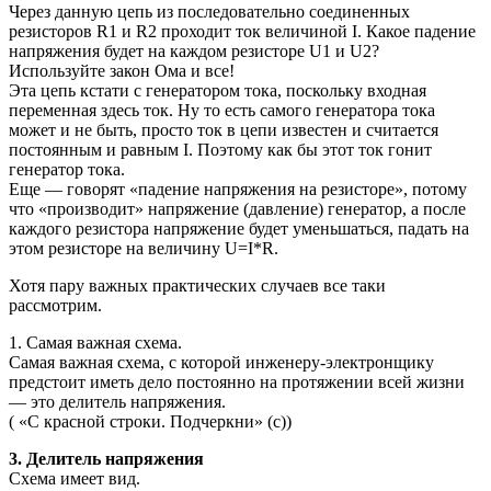
Через данную цепь из последовательно соединенных
резисторов R1 и R2 проходит ток величиной I. Какое падение
напряжения будет на каждом резисторе U1 и U2?
Используйте закон Ома и все!
Эта цепь кстати с генератором тока, поскольку входная
переменная здесь ток. Ну то есть самого генератора тока
может и не быть, просто ток в цепи известен и считается
постоянным и равным I. Поэтому как бы этот ток гонит
генератор тока.
Еще — говорят «падение напряжения на резисторе», потому
что «производит» напряжение (давление) генератор, а после
каждого резистора напряжение будет уменьшаться, падать на
этом резисторе на величину U=I*R.
Хотя пару важных практических случаев все таки
рассмотрим.
1. Самая важная схема.
Самая важная схема, с которой инженеру-электронщику
предстоит иметь дело постоянно на протяжении всей жизни
— это делитель напряжения.
( «С красной строки. Подчеркни» (с))
3. Делитель напряжения
Схема имеет вид.