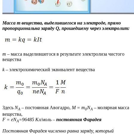
Масса m вещества, выделившегося на электроде, прямо
пропорциональна заряду Q, прошедшему через электролит:
m
– масса выделившегося в результате электролиза чистого
вещества
k
– электрохимический эквивалент вещества
Здесь
N
– постоянная Авогадро,
M = m
N
– молярная масса
A
0
A
вещества,
F = eN
=96485 Кл/моль
–
постоянная Фарадея
A
Постоянная Фарадея численно равна заряду, который