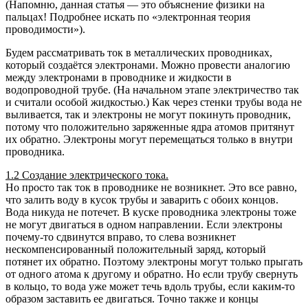
(Напомню, данная статья — это объяснение физики на
пальцах! Подробнее искать по «электронная теория
проводимости»).
Будем рассматривать ток в металлических проводниках,
который создаётся электронами. Можно провести аналогию
между электронами в проводнике и жидкости в
водопроводной трубе. (На начальном этапе электричество так
и считали особой жидкостью.) Как через стенки трубы вода не
выливается, так и электроны не могут покинуть проводник,
потому что положительно заряженные ядра атомов притянут
их обратно. Электроны могут перемещаться только в внутри
проводника.
1.2 Создание электрического тока.
Но просто так ток в проводнике не возникнет. Это все равно,
что залить воду в кусок трубы и заварить с обоих концов.
Вода никуда не потечет. В куске проводника электроны тоже
не могут двигаться в одном направлении. Если электроны
почему-то сдвинутся вправо, то слева возникнет
нескомпенсированный положительный заряд, который
потянет их обратно. Поэтому электроны могут только прыгать
от одного атома к другому и обратно. Но если трубу свернуть
в кольцо, то вода уже может течь вдоль трубы, если каким-то
образом заставить ее двигаться. Точно также и концы