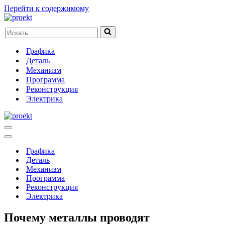
Перейти к содержимому
Искать...
Графика
Деталь
Механизм
Программа
Реконструкция
Электрика
Меню
навигации
Меню
навигации
Графика
Деталь
Механизм
Программа
Реконструкция
Электрика
Почему металлы проводят