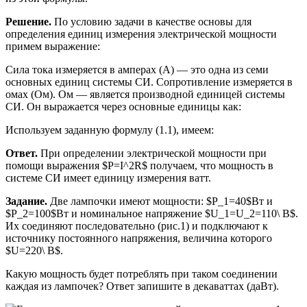
Решение.
По условию задачи в качестве основы для
определения единиц измерения электрической мощности
примем выражение:
Сила тока измеряется в амперах (A) — это одна из семи
основных единиц системы СИ. Сопротивление измеряется в
омах (Ом). Ом — является производной единицей системы
СИ. Он выражается через основные единицы как:
Используем заданную формулу (1.1), имеем:
Ответ.
При определении электрической мощности при
помощи выражения $P=I^2R$ получаем, что мощность в
системе СИ имеет единицу измерения ватт.
Задание.
Две лампочки имеют мощности: $P_1=40$Вт и
$P_2=100$Вт и номинальное напряжение $U_1=U_2=110\ В$.
Их соединяют последовательно (рис.1) и подключают к
источнику постоянного напряжения, величина которого
$U=220\ В$.
Какую мощность будет потреблять при таком соединении
каждая из лампочек? Ответ запишите в декаваттах (даВт).