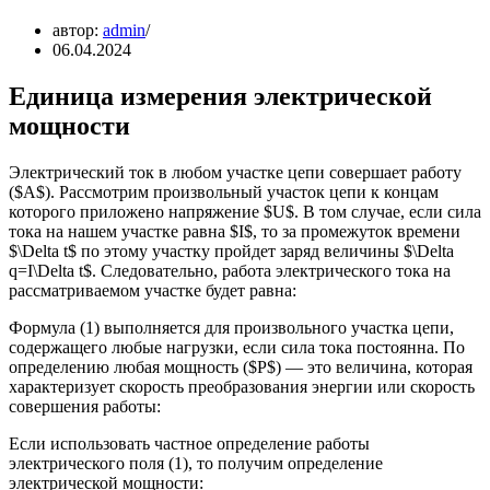
автор:
admin
06.04.2024
Единица измерения электрической
мощности
Электрический ток в любом участке цепи совершает работу
($A$). Рассмотрим произвольный участок цепи к концам
которого приложено напряжение $U$. В том случае, если сила
тока на нашем участке равна $I$, то за промежуток времени
$\Delta t$ по этому участку пройдет заряд величины $\Delta
q=I\Delta t$. Следовательно, работа электрического тока на
рассматриваемом участке будет равна:
Формула (1) выполняется для произвольного участка цепи,
содержащего любые нагрузки, если сила тока постоянна. По
определению любая мощность ($P$) — это величина, которая
характеризует скорость преобразования энергии или скорость
совершения работы:
Если использовать частное определение работы
электрического поля (1), то получим определение
электрической мощности: