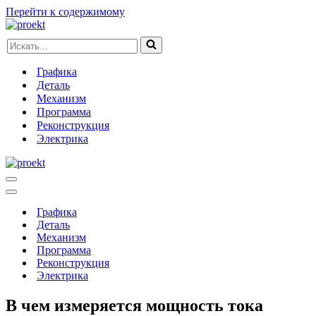
Перейти к содержимому
Искать...
Графика
Деталь
Механизм
Программа
Реконструкция
Электрика
Меню
навигации
Меню
навигации
Графика
Деталь
Механизм
Программа
Реконструкция
Электрика
В чем измеряется мощность тока