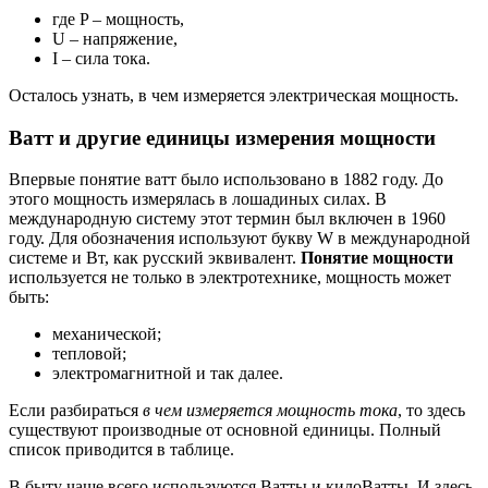
где P – мощность,
U – напряжение,
I – сила тока.
Осталось узнать, в чем измеряется электрическая мощность.
Ватт и другие единицы измерения мощности
Впервые понятие ватт было использовано в 1882 году. До
этого мощность измерялась в лошадиных силах. В
международную систему этот термин был включен в 1960
году. Для обозначения используют букву W в международной
системе и Вт, как русский эквивалент.
Понятие мощности
используется не только в электротехнике, мощность может
быть:
механической;
тепловой;
электромагнитной и так далее.
Если разбираться
в чем измеряется мощность тока
, то здесь
существуют производные от основной единицы. Полный
список приводится в таблице.
В быту чаще всего используются Ватты и килоВатты. И здесь