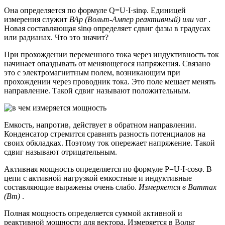
Она определяется по формуле Q=U·I·sinφ. Единицей
измерения служит
ВАр (Вольт-Ампер реактивный) или var
.
Новая составляющая sinφ определяет сдвиг фазы в градусах
или радианах. Что это значит?
При прохождении переменного тока через индуктивность ток
начинает опаздывать от меняющегося напряжения. Связано
это с электромагнитным полем, возникающим при
прохождении через проводник тока. Это поле мешает менять
направление. Такой сдвиг называют положительным.
Емкость, напротив, действует в обратном направлении.
Конденсатор стремится сравнять разность потенциалов на
своих обкладках. Поэтому ток опережает напряжение. Такой
сдвиг называют отрицательным.
Активная мощность определяется по формуле P=U·I·cosφ. В
цепи с активной нагрузкой емкостные и индуктивные
составляющие выражены очень слабо.
Измеряется в Ваттах
(Вт)
.
Полная мощность определяется суммой активной и
реактивной мощности для вектора. Измеряется в Вольт