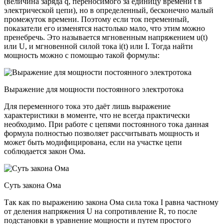
(величина заряда q, переносимого за единицу времени t в
электрической цепи), но в определенный, бесконечно малый
промежуток времени. Поэтому если ток переменный,
показатели его изменятся настолько мало, что этим можно
пренебречь. Это называется мгновенным напряжением u(t)
или U, и мгновенной силой тока i(t) или I. Тогда найти
мощность можно с помощью такой формулы:
Выражение для мощности постоянного электротока
Для переменного тока это даёт лишь выражение
характеристики в моменте, что не всегда практически
необходимо. При работе с цепями постоянного тока данная
формула полностью позволяет рассчитывать мощность и
может быть модифицирована, если на участке цепи
соблюдается закон Ома.
Суть закона Ома
Так как по выражению закона Ома сила тока I равна частному
от деления напряжения U на сопротивление R, то после
подстановки в уравнение мощности и путем простого