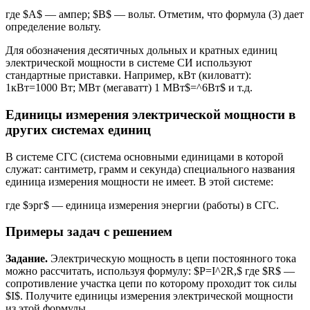
где $А$ — ампер; $В$ — вольт. Отметим, что формула (3) дает
определение вольту.
Для обозначения десятичных дольных и кратных единиц
электрической мощности в системе СИ используют
стандартные приставки. Например, кВт (киловатт):
1кВт=1000 Вт; МВт (мегаватт) 1 МВт$=^6Вт$ и т.д.
Единицы измерения электрической мощности в
других системах единиц
В системе СГС (система основными единицами в которой
служат: сантиметр, грамм и секунда) специального названия
единица измерения мощности не имеет. В этой системе:
где $эрг$ — единица измерения энергии (работы) в СГС.
Примеры задач с решением
Задание.
Электрическую мощность в цепи постоянного тока
можно рассчитать, используя формулу: $P=I^2R,$ где $R$ —
сопротивление участка цепи по которому проходит ток силы
$I$. Получите единицы измерения электрической мощности
из этой формулы.