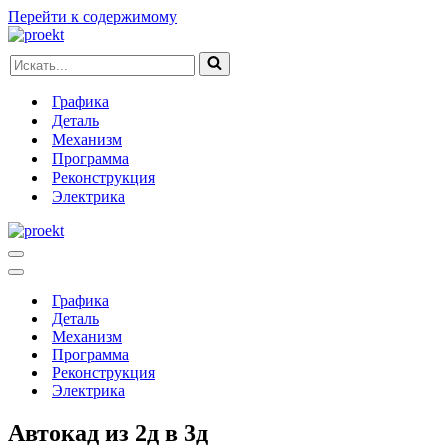
Перейти к содержимому
Искать...
Графика
Деталь
Механизм
Программа
Реконструкция
Электрика
Меню
навигации
Меню
навигации
Графика
Деталь
Механизм
Программа
Реконструкция
Электрика
Автокад из 2д в 3д