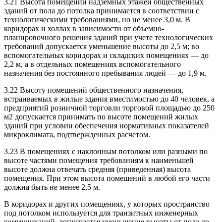
3.21 Высота помещений надземных этажей общественных
зданий от пола до потолка при­нимается в соответствии с
технологическими требованиями, но не менее 3,0 м. В
коридорах и холлах в зависимости от объемно-
планировочного решения зданий при учете технологических
требований допускается уменьшение высоты до 2,5 м; во
вспомогательных коридорах и складских помещениях — до
2,2 м, а в отдельных помещениях вспомогательного
назначения без постоянного пребывания людей — до 1,9 м.
3.22 Высоту помещений общественного назначения,
встраиваемых в жилые здания вмести­мостью до 40 человек, а
предприятий розничной торговли торговой площадью до 250
м2 допус­кается принимать по высоте помещений жилых
зданий при условии обеспечения нормативных показателей
микроклимата, подтвержденных расчетом.
3.23 В помещениях с наклонным потолком или разными по
высоте частями помещения требо­ваниям к наименьшей
высоте должна отвечать средняя (приведенная) высота
помещения. При этом высота помещений в любой его части
должна быть не менее 2,5 м.
В коридорах и других помещениях, у которых пространство
под потолком используется для транзитных инженерных
коммуникаций, допускается уменьшение высоты от пола до