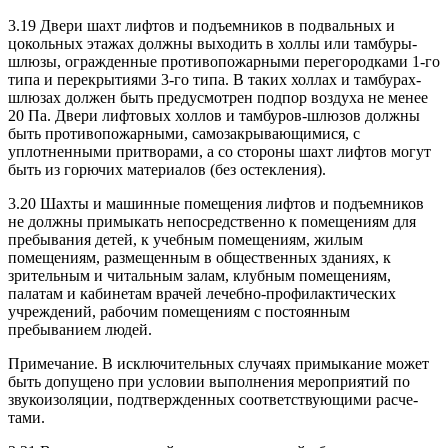
3.19 Двери шахт лифтов и подъемников в подвальных и
цокольных этажах должны выходить в холлы или тамбуры-
шлюзы, огражденные противопожарными перегородками 1-го
типа и перек­рытиями 3-го типа. В таких холлах и тамбурах-
шлюзах должен быть предусмотрен подпор воздуха не менее
20 Па. Двери лифтовых холлов и тамбуров-шлюзов должны
быть противопожарными, самозакрывающимися, с
уплотненными притворами, а со стороны шахт лифтов могут
быть из горючих материалов (без остекления).
3.20 Шахты и машинные помещения лифтов и подъемников
не должны примыкать непосред­ственно к помещениям для
пребывания детей, к учебным помещениям, жилым
помещениям, размещенным в общественных зданиях, к
зрительным и читальным залам, клубным помещениям,
палатам и кабинетам врачей лечебно-профилактических
учреждений, рабочим помещениям с постоянным
пребыванием людей.
Примечание. В исключительных случаях примыкание может
быть допущено при условии выпол­нения мероприятий по
звукоизоляции, подтвержденных соответствующими расче­
тами.