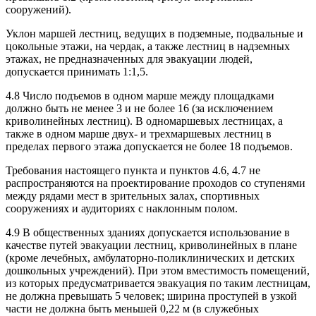
сооружений).
Уклон маршей лестниц, ведущих в подземные, подвальные и
цокольные этажи, на чердак, а также лестниц в надземных
этажах, не предназначенных для эвакуации людей,
допускается при­нимать 1:1,5.
4.8 Число подъемов в одном марше между площадками
должно быть не менее 3 и не более 16 (за исключением
криволинейных лестниц). В одномаршевых лестницах, а
также в одном марше двух- и трехмаршевых лестниц в
пределах первого этажа допускается не более 18 подъемов.
Требования настоящего пункта и пунктов 4.6, 4.7 не
распространяются на проектирование проходов со ступенями
между рядами мест в зрительных залах, спортивных
сооружениях и ауди­ториях с наклонным полом.
4.9 В общественных зданиях допускается использование в
качестве путей эвакуации лестниц, криволинейных в плане
(кроме лечебных, амбулаторно-поликлинических и детских
дошкольных учреждений). При этом вместимость помещений,
из которых предусматривается эвакуация по таким лестницам,
не должна превышать 5 человек; ширина проступей в узкой
части не должна быть меньшей 0,22 м (в служебных