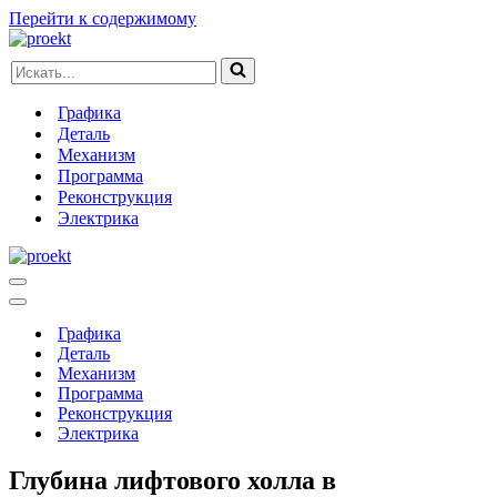
Перейти к содержимому
Искать...
Графика
Деталь
Механизм
Программа
Реконструкция
Электрика
Меню
навигации
Меню
навигации
Графика
Деталь
Механизм
Программа
Реконструкция
Электрика
Глубина лифтового холла в