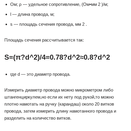
Ом; ρ — удельное сопротивление, (Ом•мм 2 )/м;
l — длина провода, м;
s — площадь сечения провода, мм 2 .
Площадь сечения рассчитывается так:
S=(π?d^2)/4=0.78?d^2≈0.8?d^2
где d — это диаметр провода.
Измерить диаметр провода можно микрометром либо
штангенциркулем,но если их нету под рукой,то можно
плотно намотать на ручку (карандаш) около 20 витков
провода, затем измерить длину намотанного провода и
разделить на количество витков.