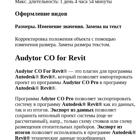
Макс. длительность: 1 день 4 часа 54 минуты
Оформление видов
Размеры. Изменение значения. Замена на текст
Корректировка положения объекта с помощью
изменения размера. Замена размера текстом.
Audytor CO for Revit
Audytor CO For Revit
® — это плагин для программы
Autodesk
®
Revit
®, который позволяет импортировать
проект из программы
Audytor CO Pro
в программу
Autodesk
®
Revit
®.
Программа
Adytor CO Pro
позволяет экспортировать
систему в программу
Autodesk® Revit®
как из данных,
так и из итогов.
Экспорт из данных
позволяет
сохранить неполный проект системы (еще не
рассчитанный), напр., только схему стояков или схему
размещения отопительных приборов.
Экспорт из
итогов
позволяет использовать в программе
Autodesk®
Revit®
технические данные подобранных