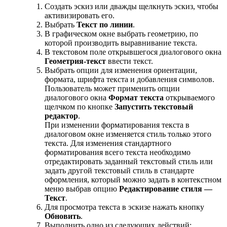
Создать эскиз или дважды щелкнуть эскиз, чтобы
активизировать его.
Выбрать
Текст по линии
.
В графическом окне выбрать геометрию, по
которой производить выравнивание текста.
В текстовом поле открывшегося диалогового окна
Геометрия-текст
ввести текст.
Выбрать опции для изменения ориентации,
формата, шрифта текста и добавления символов.
Пользователь может применить опции
диалогового окна
Формат текста
открываемого
щелчком по кнопке
Запустить текстовый
редактор
.
При изменении форматирования текста в
диалоговом окне изменяется стиль только этого
текста. Для изменения стандартного
форматирования всего текста необходимо
отредактировать заданный текстовый стиль или
задать другой текстовый стиль в стандарте
оформления, который можно задать в контекстном
меню выбрав опцию
Редактирование стиля —
Текст
.
Для просмотра текста в эскизе нажать кнопку
Обновить
.
Выполнить одно из следующих действий: