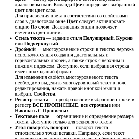
диалоговом окне. Команда
Цвет
определяет выбранный
цвет или цвет слоя.
Для присвоения цвета в соответствии со свойствами
слоя в диалоговом окне
Цвет
следует активировать
опцию
По слою
. Деактивация опции позволяет
изменить цвет линии.
Стиль текста —
задание стиля
Полужирный
,
Курсив
или
Подчеркнутый
.
Дробный
— многоуровневые строки в текстах чертежа
используются для создания диагональных и
горизонтальных дробей, а также строк с верхним и
нижним индексом. Доступно, если выбранная строка
имеет подходящий формат.
Для изменения свойств многоуровневого текста
необходимо выделить многоуровневый текст в поле
редактирования, нажать правой кнопкой мыши и
выбрать
Свойства
.
Регистр текста
— преобразование выбранной строки в
регистр
ВСЕ ПРОПИСНЫЕ
,
все строчные
или
Начинать С Прописных
.
Текстовое поле
— ограничение и определение размера
текста. Доступно только для эскизного текста.
Угол поворота, поворот
— поворот текста
относительно точки вставки. Например, если текст
выровнен по левому верхнему краю, он будет повернут