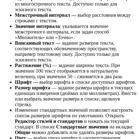
из многострочного текста. Доступно только для
эскизного текста.
Межстрочный интервал —
выбор расстояния между
строками с текстом.
Значение интервала
: указывается значение
межстрочного интервала, если задан способ
«Множитель» или «Точно».
Вписанный текст —
задание размеров текста,
соответствующих обозначенному пространству,
например текстовому окну. Доступно только для
эскизного текста.
Растяжение (%)
— задание ширины текста. При
значении 100 текст отображается в натуральную
величину, при значении 50 – сжимается в два раза.
Шрифт —
выбор шрифта в списке доступных шрифтов.
Размер шрифта
— задание размера шрифта в текущих
единицах измерения (дюймах или миллиметрах). Ввести
или выбрать значение размера в списке, щелкнув
стрелку.
Изменение стандартных значений позволяет настроить
список размеров шрифтов по умолчанию. Открыть
Редактор стилей и стандартов
и нажать на текущий
стандарт. В списке
Стандартные значения
на вкладке
Общие
можно добавлять или удалять размеры шрифтов.
Цвет
— выбор цвета шрифта в соответствующем