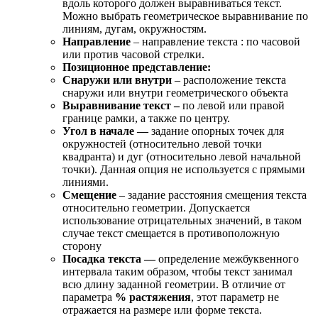
вдоль которого должен выравниваться текст.
Можно выбрать геометрическое выравнивание по
линиям, дугам, окружностям.
Направление
– направление текста : по часовой
или против часовой стрелки.
Позиционное представление:
Снаружи или внутри
– расположение текста
снаружи или внутри геометрического объекта
Выравнивание текст –
по левой или правой
границе рамки, а также по центру.
Угол в начале —
задание опорных точек для
окружностей (относительно левой точки
квадранта) и дуг (относительно левой начальной
точки). Данная опция не используется с прямыми
линиями.
Смещение
– задание расстояния смещения текста
относительно геометрии. Допускается
использование отрицательных значений, в таком
случае текст смещается в противоположную
сторону
Посадка текста —
определение межбуквенного
интервала таким образом, чтобы текст занимал
всю длину заданной геометрии. В отличие от
параметра
% растяжения
, этот параметр не
отражается на размере или форме текста.