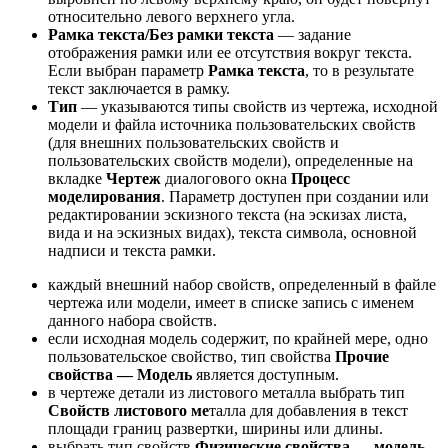
относительно левого верхнего угла.
Рамка текста/Без рамки текста
— задание
отображения рамки или ее отсутствия вокруг текста.
Если выбран параметр
Рамка текста
, то в результате
текст заключается в рамку.
Тип
— указываются типы свойств из чертежа, исходной
модели и файла источника пользовательских свойств
(для внешних пользовательских свойств и
пользовательских свойств модели), определенные на
вкладке
Чертеж
диалогового окна
Процесс
моделирования
. Параметр доступен при создании или
редактировании эскизного текста (на эскизах листа,
вида и на эскизных видах), текста символа, основной
надписи и текста рамки.
каждый внешний набор свойств, определенный в файле
чертежа или модели, имеет в списке запись с именем
данного набора свойств.
если исходная модель содержит, по крайней мере, одно
пользовательское свойство, тип свойства
Прочие
свойства — Модель
является доступным.
в чертеже детали из листового металла выбрать тип
Свойств листового ме
талла для добавления в текст
площади границ развертки, ширины или длины.
выбрать тип свойств
Физические свойства — модель