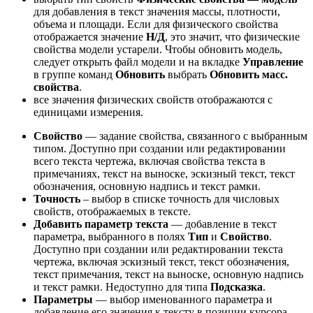
для добавления в текст значения массы, плотности,
объема и площади. Если для физического свойства
отображается значение
Н/Д
, это значит, что физические
свойства модели устарели. Чтобы обновить модель,
следует открыть файл модели и на вкладке
Управление
в группе команд
Обновить
выбрать
Обновить масс.
свойства
.
все значения физических свойств отображаются с
единицами измерения.
Свойство
— задание свойства, связанного с выбранным
типом. Доступно при создании или редактировании
всего текста чертежа, включая свойства текста в
примечаниях, текст на выноске, эскизный текст, текст
обозначения, основную надпись и текст рамки.
Точность
– выбор в списке точность для числовых
свойств, отображаемых в тексте.
Добавить параметр текста
— добавление в текст
параметра, выбранного в полях
Тип
и
Свойство
.
Доступно при создании или редактировании текста
чертежа, включая эскизный текст, текст обозначения,
текст примечания, текст на выноске, основную надпись
и текст рамки. Недоступно для типа
Подсказка
.
Параметры
— выбор именованного параметра и
добавление его значения к тексту в позиции курсора.