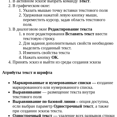
В активном эскизе выбрать команду
Текст
.
В графическом окне:
Указать мышью точку вставки текстового поля
Удерживая нажатой левую кнопку мыши,
переместить курсор, задав область текстового
поля.
В диалоговом окне
Редактирование текста
в поле редактирования
Вставить текст
ввести
текстовую строку.
Для задания дополнительных свойств необходимо
выделить созданный текст.
Изменить свойства текста
Нажать кнопку
OK
.
Принять эскиз и выйти из среды создания эскиза
Атрибуты текст и шрифта
Маркированные и нумерованные списки — с
оздание
маркированного или нумерованного списка.
Выравнивание
— размещение текста внутри
текстового поля
Выравнивание по базовой линии –
опция доступна,
если выбран параметр
Однострочный текст
, а также
при создании эскиза текста.
Однострочный текст —
удаление всех разрывов строки