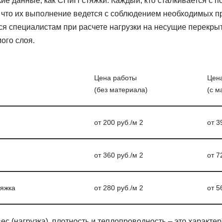
ие данные, как СНиП стяжки. Каждый, кто сталкивается с 
, что их выполнение ведется с соблюдением необходимых п
я специалистам при расчете нагрузки на несущие перекры
ого слоя.
Цена работы
Цен
(без материала)
(с м
от 200 руб./м 2
от 3
от 360 руб./м 2
от 7
тяжка
от 280 руб./м 2
от 5
ес (нагрузка), плотность и теплопроводность – это характе