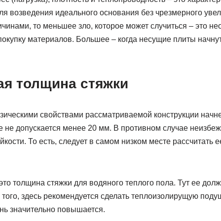
ля возведения идеального основания без чрезмерного уве
чинами, то меньшее зло, которое может случиться – это н
покупку материалов. Большее – когда несущие плиты начну
я толщина стяжки
зическими свойствами рассматриваемой конструкции начнем
е не допускается менее 20 мм. В противном случае неизбе
йкости. То есть, следует в самом низком месте рассчитать е
это толщина стяжки для водяного теплого пола. Тут ее долж
 того, здесь рекомендуется сделать теплоизолирущую подуш
нь значительно повышается.