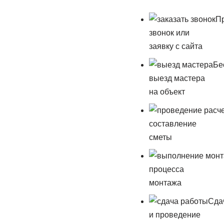
П
звонок или
заявку с сайта
Бе
выезд мастера
на объект
составление
сметы
процесса
монтажа
Сда
и проведение