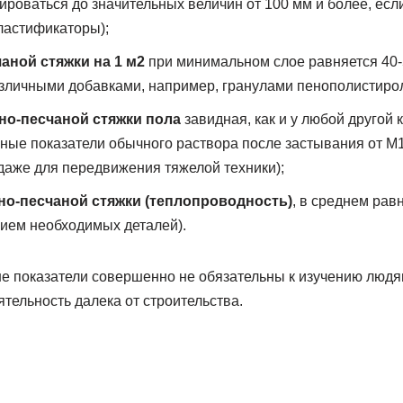
ироваться до значительных величин от 100 мм и более, есл
ластификаторы);
аной стяжки на 1 м2
при минимальном слое равняется 40-5
зличными добавками, например, гранулами пенополистирол
но-песчаной стяжки пола
завидная, как и у любой другой 
чные показатели обычного раствора после застывания от М1
даже для передвижения тяжелой техники);
но-песчаной стяжки (теплопроводность)
, в среднем равн
ием необходимых деталей).
 показатели совершенно не обязательны к изучению людям
тельность далека от строительства.