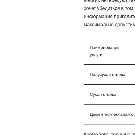
Многих интересуют так
хочет убедиться в том
информация пригодитс
максимально допустим
Наименование
услуги
Полусухая стяжка
Сухая стяжка
Цементно-песчаная с
Кроме того, толщина, в