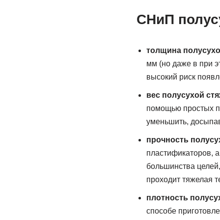
СНиП полус
толщина полусухой
мм (но даже в при 
высокий риск появл
вес полусухой стя
помощью простых пр
уменьшить, досыпав
прочность полусу
пластификаторов, а
большинства целей
проходит тяжелая т
плотность полусу
способе приготовле