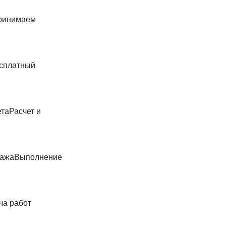
ринимаем
сплатный
Расчет и
Выполнение
ча работ