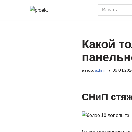
Перейти
к
содержимому
Какой т
панельн
автор:
admin
06.04.202
СНиП стяж