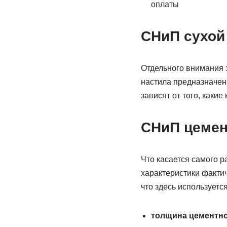
оплаты
СНиП сухой
Отдельного внимания з
настила предназначенн
зависят от того, каки
СНиП цемен
Что касается самого р
характеристики фактиче
что здесь используетс
толщина цементно