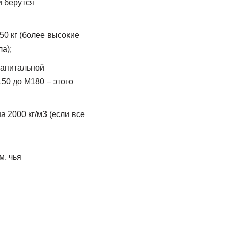
и берутся
0 кг (более высокие
а);
капитальной
50 до М180 – этого
а 2000 кг/м3 (если все
, чья