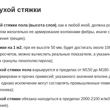
ухой стяжки
 стяжки пола (высота слоя)
, как и любой иной, должна 
этом желательно ее армирование волокнами фибры, иначе с
ения трещин);
жки на 1 м2
, при ее высоте 50 мм, будет достигать около 1
осчетов, можно вычислить реальные показатели, а указан
 гранулы пенополистирола);
хой стяжки пола
варьируется в пределах от М150 до М180 
рмировки и прочих примесей; указанного значения вполне 
, однако исключение могут составлять промышленные поме
ехника);
хой стяжки
обязана находиться в пределах 2000-2100 кг/м3
ния).