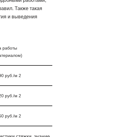
подобными работами,
равил. Также такая
тия и выведения
а работы
атериалом)
90 руб./м 2
20 руб./м 2
60 руб./м 2
ристики стяжки, знание