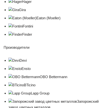
Hager
Gira
Eaton (Moeller)
Fontini
Finder
Производители
Devi
Ensto
OBO Bettermann
BTicino
Lapp Group
Запорожский
завод цветных металлов