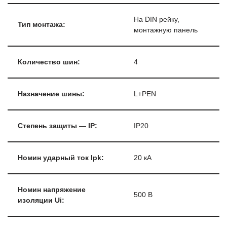
На DIN рейку,
Тип монтажа:
монтажную панель
Количество шин:
4
Назначение шины:
L+PEN
Степень защиты — IP:
IP20
Номин ударный ток Ipk:
20 кА
Номин напряжение
500 В
изоляции Ui: