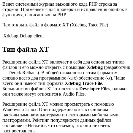
Ведет системный журнал выходного кода PHP строка за
строкой. Применяется для проверки и исправления ошибок в
функциях, написанных на PHP.
Чем открыть файл в формате XT (Xdebug Trace File)
Xdebug Debug client
Тип файла XT
Расширение файла XT включает в себя два основных типов
файлов и его можно открыть с помощью
Xdebug
(разработчик
— Derick Rethans). В общей сложности с этим форматом
связано всего два программное (-ых) обеспечение (-я). Чаще
всего они имеют тип формата
Xdebug Trace File
.
Большинство файлов XT относятся к
Developer Files
, однако
они также могут относится к Audio Files.
Расширение файла XT можно просмотреть с помощью
Windows и Linux. Они поддерживаются в основном
настольными компьютерами и некоторыми мобильными
платформами. Рейтинг популярности данных файлов
составляет «Низкий», что означает, что они не очень
распространены.