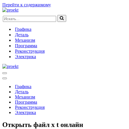
Перейти к содержимому
Искать...
Графика
Деталь
Механизм
Программа
Реконструкция
Электрика
Меню
навигации
Меню
навигации
Графика
Деталь
Механизм
Программа
Реконструкция
Электрика
Открыть файл x t онлайн