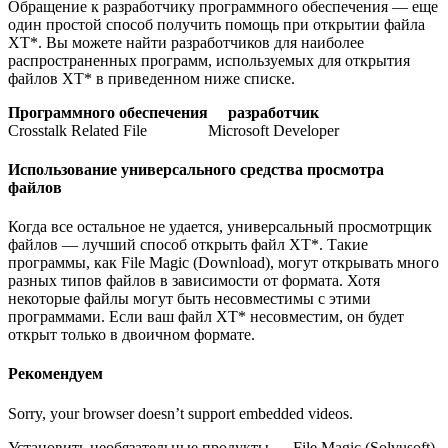
Обращение к разработчику программного обеспечения — еще
один простой способ получить помощь при открытии файла
XT*. Вы можете найти разработчиков для наиболее
распространенных программ, используемых для открытия
файлов XT* в приведенном ниже списке.
Программного обеспечения
разработчик
Crosstalk Related File
Microsoft Developer
Использование универсального средства просмотра
файлов
Когда все остальное не удается, универсальный просмотрщик
файлов — лучший способ открыть файл XT*. Такие
программы, как File Magic (Download), могут открывать много
разных типов файлов в зависимости от формата. Хотя
некоторые файлы могут быть несовместимы с этими
программами. Если ваш файл XT* несовместим, он будет
открыт только в двоичном формате.
Рекомендуем
Sorry, your browser doesn’t support embedded videos.
Установить необязательные продукты — File Magic (Solvusoft)