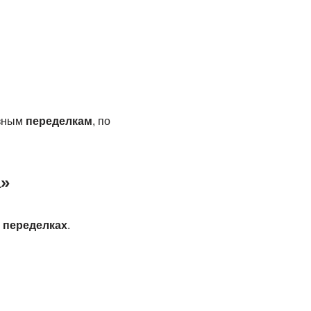
ёзным
переделкам
, по
а»
х
переделках
.