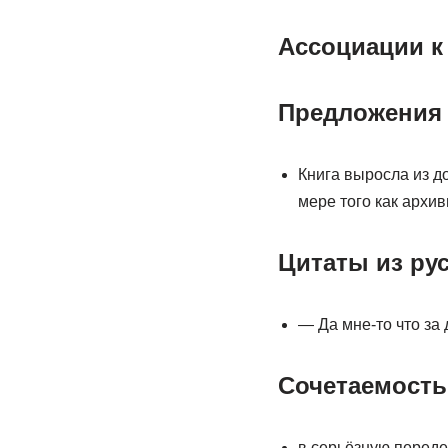
Ассоциации к
Предложения 
Книга выросла из д
мере того как архи
Цитаты из ру
— Да мне-то что за
Сочетаемость
в серьёзную переде