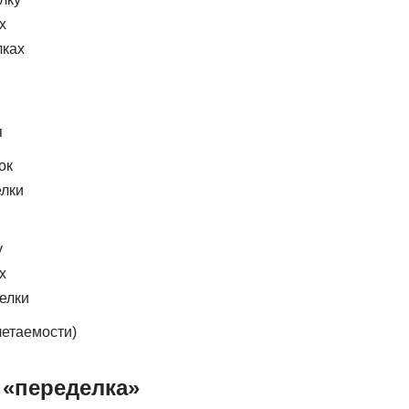
х
лках
я
ок
елки
у
х
елки
четаемости)
 «переделка»