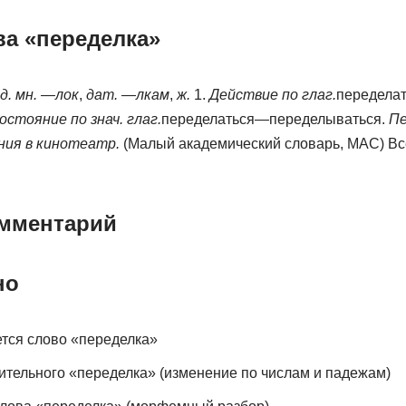
ва «переделка»
д. мн.
—
лок
,
дат.
—
лкам
,
ж.
1.
Действие по глаг.
переделат
остояние по знач. глаг.
переделаться—переделываться.
Пе
ия в кинотеатр.
(Малый академический словарь, МАС) Вс
омментарий
но
тся слово «переделка»
тельного «переделка» (изменение по числам и падежам)