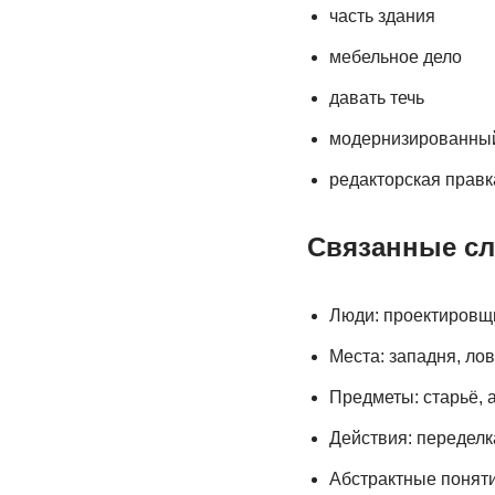
часть здания
мебельное дело
давать течь
модернизированный
редакторская правк
Связанные сл
Люди: проектировщи
Места: западня, лов
Предметы: старьё, а
Действия: переделка
Абстрактные понятия