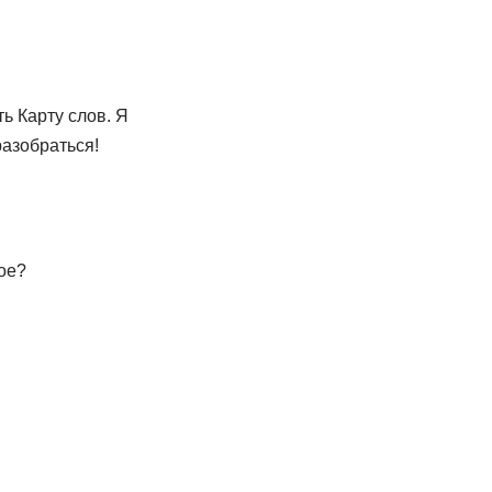
ь Карту слов. Я
разобраться!
ое?