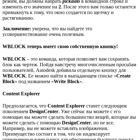
режим, вы должны набрать
pickauto
в командной строке и
изменить его значение на
2
. После этого вам только останется
привыкнуть к тому, что окно создается по щелчку и
растягиванию.
Заключение:
уверена, что вы найдете это
усовершенствование очень полезным.
WBLOCK теперь имеет свою собственную кнопку!
WBLOCK
– это команда, которая позволяет вам сохранять
блок как чертеж. Пойдя навстречу многочисленным просьбам
пользователей, Autodesk добавила отдельную кнопку для
WBLOCK
. Ее можно найти в выпадающем списке «
Create
Block
» под названием «
Write Block
».
Content Explorer
Предполагается, что
Content Explorer
станет следующим
поколением
DesignCenter
. Уже сейчас вы можете с его
помощью вы можете сделать большинство вещей, которые вы
можете сделать с помощью
DesignCenter
, но не все.
Например, вы не можете вставлять изображения.
Преимущество состоит в том, что он индексирует
определенные вами папки для обеспечения быстрого поиска.