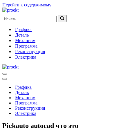
Перейти к содержимому
Искать...
Графика
Деталь
Механизм
Программа
Реконструкция
Электрика
Меню
навигации
Меню
навигации
Графика
Деталь
Механизм
Программа
Реконструкция
Электрика
Pickauto autocad что это