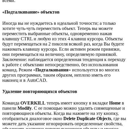
всеми.
«Подталкивание» объектов
Иногда вы не нуждаетесь в идеальной точности; а только
хотите чуть-чуть переместить объект. Теперь вы можете
переместить выбранные объекты, одновременно нажав
клавишу CTRL и любую из этих 4 клавиш курсора. Объекты
будут перемещаться на 2 пикселя всякий раз, когда Вы будите
нажимать клавишу курсора. Если активен режим привязки,
они перемещаться на величину, определяемую привязкой.
Заключение: наблюдается определенная тенденция к переходу
к работе с объектами непосредственно, без использования
команд. Режим «
Подталкивания
» используется во многих
других программах, таким образом, неплохо иметь его
наконец и в AutoCAD.
Удаление повторяющихся объектов
Команда
OVERKILL
теперь имеет кнопку в вкладке
Home
в
панели
Modify
. С ее помощью можно удалять совмещенные и
повторяющиеся объекты. Когда вы нажмете на эту кнопку,
отобразиться диалоговое окно
Delete Duplicate Objects
, где вы
можете дать указание игнорировать определенные свойства,
объединять частично перекрывающиеся объекты и многое