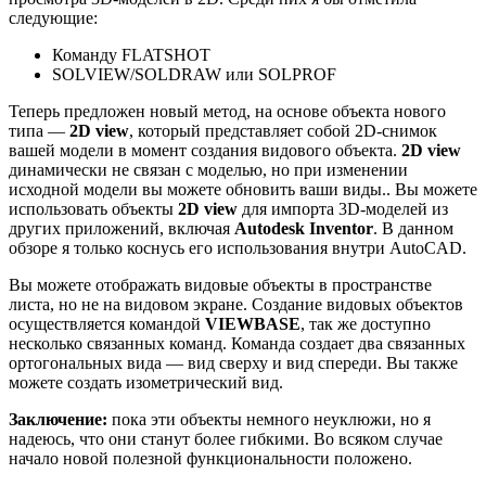
следующие:
Команду FLATSHOT
SOLVIEW/SOLDRAW или SOLPROF
Теперь предложен новый метод, на основе объекта нового
типа —
2D view
, который представляет собой 2D-снимок
вашей модели в момент создания видового объекта.
2D view
динамически не связан с моделью, но при изменении
исходной модели вы можете обновить ваши виды.. Вы можете
использовать объекты
2D view
для импорта 3D-моделей из
других приложений, включая
Autodesk Inventor
. В данном
обзоре я только коснусь его использования внутри AutoCAD.
Вы можете отображать видовые объекты в пространстве
листа, но не на видовом экране. Создание видовых объектов
осуществляется командой
VIEWBASE
, так же доступно
несколько связанных команд. Команда создает два связанных
ортогональных вида — вид сверху и вид спереди. Вы также
можете создать изометрический вид.
Заключение:
пока эти объекты немного неуклюжи, но я
надеюсь, что они станут более гибкими. Во всяком случае
начало новой полезной функциональности положено.