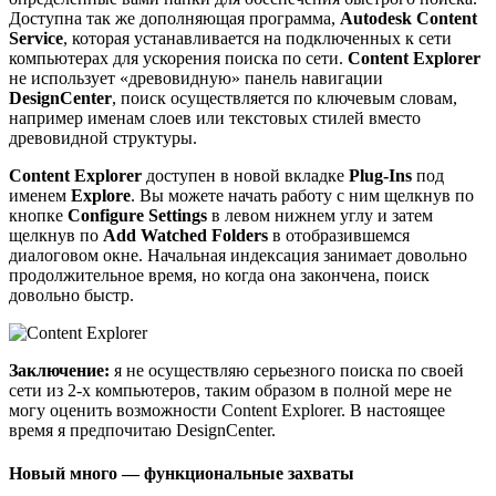
Доступна так же дополняющая программа,
Autodesk Content
Service
, которая устанавливается на подключенных к сети
компьютерах для ускорения поиска по сети.
Content Explorer
не использует «древовидную» панель навигации
DesignCenter
, поиск осуществляется по ключевым словам,
например именам слоев или текстовых стилей вместо
древовидной структуры.
Content Explorer
доступен в новой вкладке
Plug-Ins
под
именем
Explore
. Вы можете начать работу с ним щелкнув по
кнопке
Configure Settings
в левом нижнем углу и затем
щелкнув по
Add Watched Folders
в отобразившемся
диалоговом окне. Начальная индексация занимает довольно
продолжительное время, но когда она закончена, поиск
довольно быстр.
Заключение:
я не осуществляю серьезного поиска по своей
сети из 2-х компьютеров, таким образом в полной мере не
могу оценить возможности Content Explorer. В настоящее
время я предпочитаю DesignCenter.
Новый много — функциональные захваты