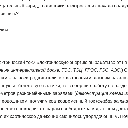
ательный заряд, то листочки электроскопа сначала опадут,
бъяснить?
лемы
ектрический ток? Электрическую энергию вырабатывают на 
в на интерактивной доске: ТЭС, ТЭЦ, ГРЭС, ГЭС, АЭС.
) 
ям – на электродвигатели, к электропечам, лампам накалив
нную и эбонитовую палочки, т.е. совершив работу по разде
ометров разноимёнными зарядами (
демонстрация клемм и
х проводником, получим кратковременный ток (
слабая вспыш
новения проводника к шарам свободные заряды в нём двига
я их хаотическое движение сменилось упорядоченным. По