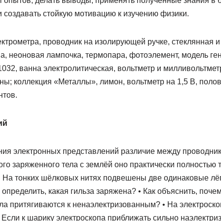
 опытов, делать выводы, применять полученные знания в б
и создавать стойкую мотивацию к изучению физики.
ктрометра, проводник на изолирующей ручке, стеклянная и
, неоновая лампочка, термопара, фотоэлемент, модель ге
1032, ванна электролитическая, вольтметр и милливольтме
ы; коллекция «Металлы», лимон, вольтметр на 1,5 В, поло
нтов.
ий
ения электронных представлений различие между проводник
го заряженного тела с землёй оно практически полностью т
• На тонких шёлковых нитях подвешены две одинаковые лёг
 определить, какая гильза заряжена? • Как объяснить, поч
ла притягиваются к ненаэлектризованным? • На электроск
 Если к шарику электроскопа приближать сильно наэлектри