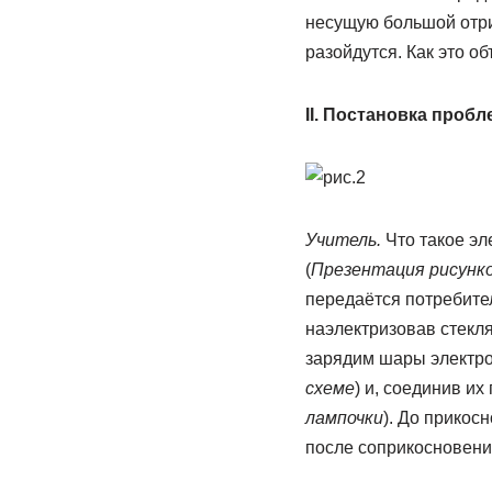
несущую большой отриц
разойдутся. Как это о
II. Постановка проб
Учитель.
Что такое эл
(
Презентация рисунко
передаётся потребител
наэлектризовав стекля
зарядим шары электр
схеме
) и, соединив и
лампочки
). До прикос
после соприкосновени