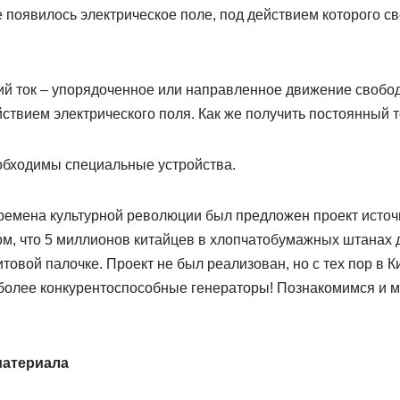
 появилось электрическое поле, под действием которого с
ий ток – упорядоченное или направленное движение своб
йствием электрического поля. Как же получить постоянный т
обходимы специальные устройства.
ремена культурной революции был предложен проект источ
 том, что 5 миллионов китайцев в хлопчатобумажных штанах
товой палочке. Проект не был реализован, но с тех пор в К
более конкурентоспособные генераторы! Познакомимся и м
 материала