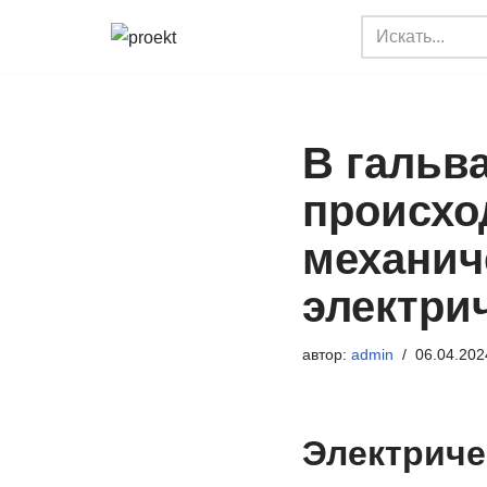
Перейти
к
содержимому
В гальв
происхо
механич
электри
автор:
admin
06.04.202
Электриче