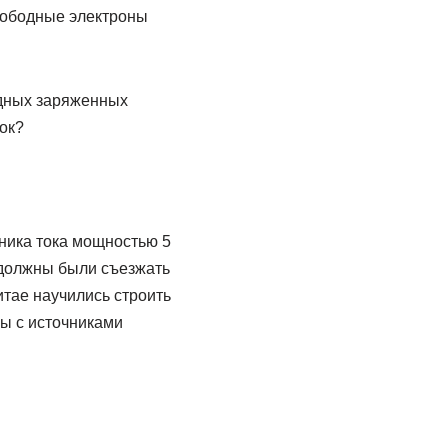
вободные электроны
одных заряженных
ок?
ника тока мощностью 5
 должны были съезжать
итае научились строить
ы с источниками