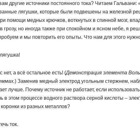
ам другие источники постоянного тока? Читаем Гальвани: «.
ованные лягушки, которые были подвешены на железной р
при помощи медных крючков, воткнутых в спинной мозг, вп
в грозу, но иногда также при спокойном и ясном небе, я ре
робуем и мы повторить его опыты. Что нам для этого нужн
лягушка!
 нет, а всё остальное есть! (
Демонстрация элемента Воль
еммах.
) Заменив медный электрод угольным стержнем, набл
ает лучше. Почему источник не работает, если использоват
ь в этом процессе водного раствора серной кислоты – эле
 коронки из разных металлов?
ечь ток.