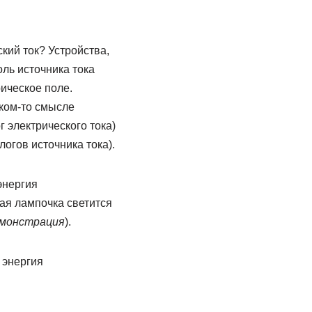
кий ток? Устройства,
оль источника тока
рическое поле.
аком-то смысле
 электрического тока)
огов источника тока).
энергия
ая лампочка светится
монстрация
).
 энергия