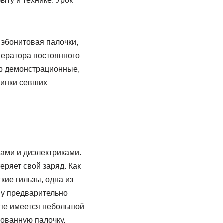
ыту и технике. Урок
 эбонитовая палочки,
нератора постоянного
тр демонстрационные,
винки севших
ами и диэлектриками.
еряет свой заряд. Как
кие гильзы, одна из
ему предварительно
опе имеется небольшой
зованную палочку,