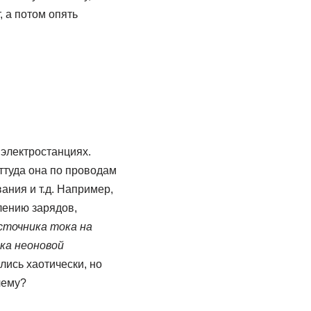
 а потом опять
электростанциях.
Оттуда она по проводам
ания и т.д. Например,
лению зарядов,
сточника тока на
ка неоновой
лись хаотически, но
чему?