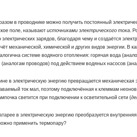
разом в проводнике можно получить постоянный электричес
кое поле, называют
источниками электрического тока
. Р
 электрических зарядов, благодаря чему и создаётся элект
чёт механической, химической и других видов энергии. В к
алогична системе водяного отопления: горячая вода (аналог
 (аналогам проводов) под действием водяных насосов (анал
не в электрическую энергию превращается механическая 
даваемый ток мал, поэтому подключённая к клеммам неонов
ампочка светится при подключении к осветительной сети (
де
атарее в электрическую энергию преобразуется внутренняя
 можно применить термопару?