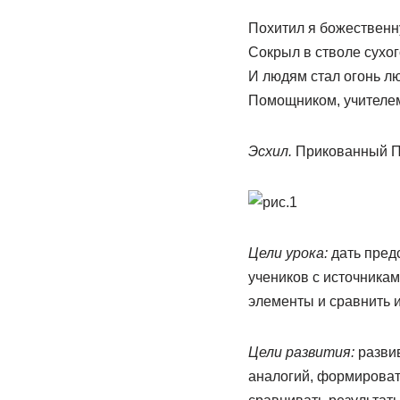
Похитил я божественн
Сокрыл в стволе сухог
И людям стал огонь л
Помощником, учителем
Эсхил.
Прикованный П
Цели урока:
дать предс
учеников с источникам
элементы и сравнить и
Цели развития:
развив
аналогий, формировать