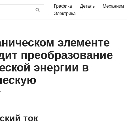
Графика
Деталь
Механизм
Электрика
аническом элементе
дит преобразование
еской энергии в
ческую
4
ский ток