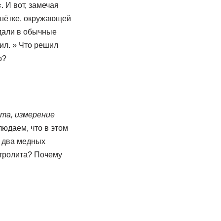
 И вот, замечая
ешётке, окружающей
адали в обычные
шил. » Что решил
о?
та, измерение
юдаем, что в этом
ь два медных
ктролита? Почему