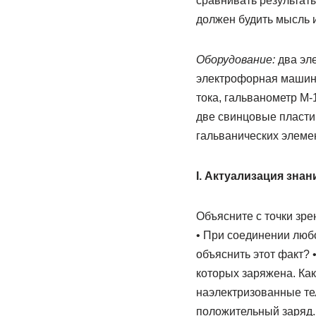
сравнивать результаты
должен будить мысль 
Оборудование:
два эле
электрофорная машина
тока, гальванометр М-
две свинцовые пластин
гальванических элеме
I. Актуализация знан
Объясните с точки зр
• При соединении любо
объяснить этот факт? 
которых заряжена. Как
наэлектризованные те
положительный заряд.