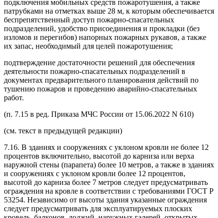
подключения мобильных средств пожаротушения, а также
патрубками на отметках выше 28 м, к которым обеспечивается
беспрепятственный доступ пожарно-спасательных
подразделений, удобство присоединения и прокладки (без
изломов и перегибов) напорных пожарных рукавов, а также
их запас, необходимый для целей пожаротушения;
подтверждение достаточности решений для обеспечения
деятельности пожарно-спасательных подразделений в
документах предварительного планирования действий по
тушению пожаров и проведению аварийно-спасательных
работ.
(п. 7.15 в ред. Приказа МЧС России от 15.06.2022 N 610)
(см. текст в предыдущей редакции)
7.16. В зданиях и сооружениях с уклоном кровли не более 12
процентов включительно, высотой до карниза или верха
наружной стены (парапета) более 10 метров, а также в зданиях
и сооружениях с уклоном кровли более 12 процентов,
высотой до карниза более 7 метров следует предусматривать
ограждения на кровле в соответствии с требованиями ГОСТ Р
53254. Независимо от высоты здания указанные ограждения
следует предусматривать для эксплуатируемых плоских
кровель, балконов, лоджий, наружных галерей, открытых