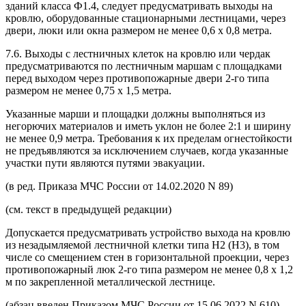
зданий класса Ф1.4, следует предусматривать выходы на
кровлю, оборудованные стационарными лестницами, через
двери, люки или окна размером не менее 0,6 x 0,8 метра.
7.6. Выходы с лестничных клеток на кровлю или чердак
предусматриваются по лестничным маршам с площадками
перед выходом через противопожарные двери 2-го типа
размером не менее 0,75 x 1,5 метра.
Указанные марши и площадки должны выполняться из
негорючих материалов и иметь уклон не более 2:1 и ширину
не менее 0,9 метра. Требования к их пределам огнестойкости
не предъявляются за исключением случаев, когда указанные
участки пути являются путями эвакуации.
(в ред. Приказа МЧС России от 14.02.2020 N 89)
(см. текст в предыдущей редакции)
Допускается предусматривать устройство выхода на кровлю
из незадымляемой лестничной клетки типа Н2 (Н3), в том
числе со смещением стен в горизонтальной проекции, через
противопожарный люк 2-го типа размером не менее 0,8 x 1,2
м по закрепленной металлической лестнице.
(абзац введен Приказом МЧС России от 15.06.2022 N 610)