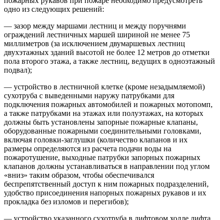
пожарных рукавов при пожаре необходимо предусмотреть
одно из следующих решений:
— зазор между маршами лестниц и между поручнями
ограждений лестничных маршей шириной не менее 75
миллиметров (за исключением двумаршевых лестниц
двухэтажных зданий высотой не более 12 метров до отметки
пола второго этажа, а также лестниц, ведущих в одноэтажный
подвал);
— устройство в лестничной клетке (кроме незадымляемой)
сухотруба с выведенными наружу патрубками для
подключения пожарных автомобилей и пожарных мотопомп,
а также патрубками на этажах или полуэтажах, на которых
должны быть установлены запорные пожарные клапаны,
оборудованные пожарными соединительными головками,
включая головки-заглушки (количество клапанов и их
размеры определяются из расчета подачи воды на
пожаротушение, выходные патрубки запорных пожарных
клапанов должны устанавливаться в направлении под углом
«вниз» таким образом, чтобы обеспечивался
беспрепятственный доступ к ним пожарных подразделений,
удобство присоединения напорных пожарных рукавов и их
прокладка без изломов и перегибов);
— устройство указанного сухотруба в лифтовом холле лифта