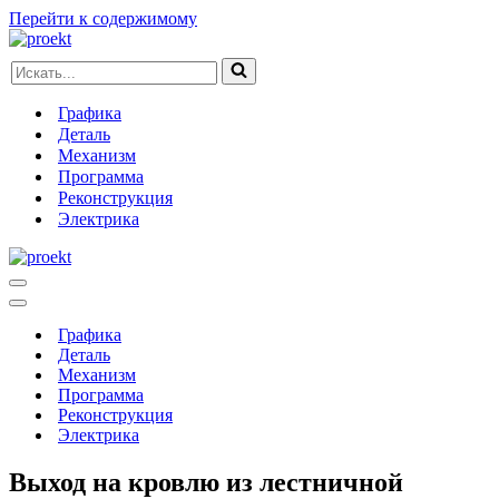
Перейти к содержимому
Искать...
Графика
Деталь
Механизм
Программа
Реконструкция
Электрика
Меню
навигации
Меню
навигации
Графика
Деталь
Механизм
Программа
Реконструкция
Электрика
Выход на кровлю из лестничной