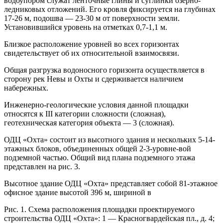
водоупором служат ленточные глины и суглинки озерно-
ледниковых отложений. Его кровля фиксируется на глубинах
17-26 м, подошва — 23-30 м от поверхности земли.
Установившийся уровень на отметках 0,7-1,1 м.
Близкое расположение уровней во всех горизонтах
свидетельствует об их относительной взаимосвязи.
Общая разгрузка водоносного горизонта осуществляется в
сторону рек Невы и Охты и сдерживается наличием
набережных.
Инженерно-геологические условия данной площадки
относятся к III категории сложности (сложная),
геотехническая категория объекта — 3 (сложная).
ОДЦ «Охта» состоит из высотного здания и нескольких 5-14-
этажных блоков, объединенных общей 2-3-уровне-вой
подземной частью. Общий вид плана подземного этажа
представлен на рис. 3.
Высотное здание ОДЦ «Охта» представляет собой 81-этажное
офисное здание высотой 396 м, шириной в
Рис. 1. Схема расположения площадки проектируемого
строительства ОДЦ «Охта»: 1 — Красногвардейская пл., д. 4;