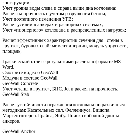
конструкции;
Учет уровня воды слева и справа выше дна котлована;
Расчет на прочность с учетом разрушения бетона;
Учет поэтапного изменения УГВ;
Расчет усилий в анкерах и распорных системах;
Учет «пионерного» котлована и распределенных нагрузок;
Расчет эффективных характеристик сечения для «стены в
грунте», буровых свай: момент инерции, модуль упругости,
площадь;
Графический отчет с результатами расчета в формате MS
Word.
Смотрите видео о GeoWall
Модули в составе GeoWall
GeoWall.Concrete
Учет «стены в грунте», БНС, Jet и расчет на прочность.
GeoWall.Stab
Расчет устойчивости ограждения котлована по различным
методикам: Касательных сил, Феллениуса, Бишопа,
Моргентштерна-Прайса, Янбу. Поиск свободной длины
анкеров.
GeoWall.Anchor