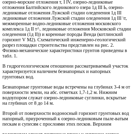
озерно-морские отложения т, I IV, озерно-ледниковые
отложения Балтийского ледникового озера 1д III Ь, озерно-
ледниковые отложения Лужской стадии оледенения 1д III
ледниковые отложения Лужской стадии оледенения 1д III \т,
межморенные водно-ледниковые отложения московского
комплекса 1д II т^, ледниковые отложения Московской стадии
оледенения (1д II)) и коренные породы Венда (котлинский
горизонт V М2). Схематический инженерно-геологический
разрез площадки строительства представлен на рис. 2.
Физико-механические характеристики грунтов приведены в
табл. 1.
В гидрогеологическом отношении рассматриваемый участок
характеризуется наличием безнапорных и напорных
грунтовых вод.
Безнапорные грунтовые воды встречены на глубинах 3-4 м от
поверхности земли, на абс. отметках 1,7-1,2 м. Нижним
водоупором служат озерно-ледниковые суглинки, вскрытые
на глубинах от 8 до 14 м.
Второй от поверхности водоносный горизонт грунтовых вод
напорный, приуроченный к озерно-ледниковым пыле-ватым
пескам и супесям с прослоями этих песков. Верхним