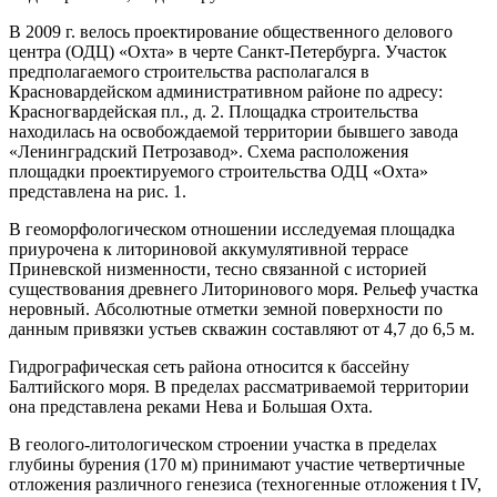
В 2009 г. велось проектирование общественного делового
центра (ОДЦ) «Охта» в черте Санкт-Петербурга. Участок
предполагаемого строительства располагался в
Красновардейском административном районе по адресу:
Красногвардейская пл., д. 2. Площадка строительства
находилась на освобождаемой территории бывшего завода
«Ленинградский Петрозавод». Схема расположения
площадки проектируемого строительства ОДЦ «Охта»
представлена на рис. 1.
В геоморфологическом отношении исследуемая площадка
приурочена к литориновой аккумулятивной террасе
Приневской низменности, тесно связанной с историей
существования древнего Литоринового моря. Рельеф участка
неровный. Абсолютные отметки земной поверхности по
данным привязки устьев скважин составляют от 4,7 до 6,5 м.
Гидрографическая сеть района относится к бассейну
Балтийского моря. В пределах рассматриваемой территории
она представлена реками Нева и Большая Охта.
В геолого-литологическом строении участка в пределах
глубины бурения (170 м) принимают участие четвертичные
отложения различного генезиса (техногенные отложения t IV,