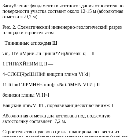
Заглубление фундамента высотного здания относительно
поверхности участка составит около 12-15 м (абсолютная
отметка « -9,2 м).
Рис. 2. Схематический инженерно-геологический разрез
площадки строительства
| Тинивнныс атпождмя Щ
\ in, 1IV дМрни-лц |циши*? иjJirmemu i:j 1 II |
1 ГНПйХЙНИМ Ц II —
4»СЛ6ЩЧрсШ1Нйй вищспи глими Vi kl |
11 Ii inn1’JIPMHH« ннн|;:.к№ i.’iMHN VI И j II
боннски глины Vi H»l
Ващскив rmiwVl lflJ, порадвиваициесяспвсчанимж 1
Абсолютная отметка дна котлована под подземную
автостоянку составляет -7,2 м.
Строительство нулевого цикла планировалось вести из