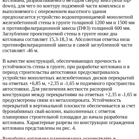
котлована, разрабатываемого методом сверху вниз (semi top-
down), для чего по контуру подземной части комплекса и
выполняемого с опережением высотного здания
предполагается устройство водонепроницаемой монолитной
железобетонной стены в грунте толщиной 1200 мм и 1500 мм
и противофильтрационной завесы (ПФЗ) толщиной 600 мм.
Заглубление проектируемой стены в грунте ниже дна
котлована составляет 15,3-18,3 м. Абсолютная отметка низа
противофильтрационной завесы в самой заглубленной части
составляет -46 м.
В качестве конструкций, обеспечивающих прочность и
устойчивость стены в грунте, при разработке котлована и в
период строительства автостоянки предусматривалось
устройство монолитных железобетонных дисков перекрытий
на отметках +6,85 м, +2,35 и -1,65 м подземного пространства
автостоянки. Для увеличения жесткости распорной
конструкции между перекрытиями на отметках +2,35 и -1,65 м
предусмотрены связи из металлопроката. Устойчивость
перекрытий в вертикальной плоскости обеспечивается за счет
буронабивных свай-колонн, выполненных с отметок
планировки строительной площадки до начала разработки
котлована. Характерные разрезы по конструкции ограждения
котлована представлены на рис. 4.
Разработку котлована планировалось осуществлять в