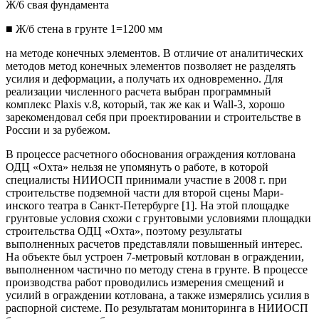
Ж/6 свая фундамента
■ Ж/б стена в грунте 1=1200 мм
на методе конечных элементов. В отличие от аналитических
методов метод конечных элементов позволяет не разделять
усилия и деформации, а получать их одновременно. Для
реализации численного расчета выбран программный
комплекс Plaxis v.8, который, так же как и Wall-3, хорошо
зарекомендовал себя при проектировании и строительстве в
России и за рубежом.
В процессе расчетного обоснования ограждения котлована
ОДЦ «Охта» нельзя не упомянуть о работе, в которой
специалисты НИИОСП принимали участие в 2008 г. при
строительстве подземной части для второй сцены Мари-
инского театра в Санкт-Петербурге [1]. На этой площадке
грунтовые условия схожи с грунтовыми условиями площадки
строительства ОДЦ «Охта», поэтому результаты
выполненных расчетов представляли повышенный интерес.
На объекте был устроен 7-метровый котлован в ограждении,
выполненном частично по методу стена в грунте. В процессе
производства работ проводились измерения смещений и
усилий в ограждении котлована, а также измерялись усилия в
распорной системе. По результатам мониторинга в НИИОСП