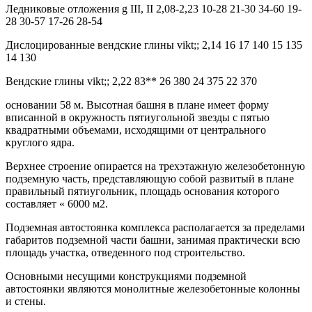
Ледниковые отложения g III, II 2,08-2,23 10-28 21-30 34-60 19-
28 30-57 17-26 28-54
Дислоцированные вендские глины vikt;; 2,14 16 17 140 15 135
14 130
Вендские глины vikt;; 2,22 83** 26 380 24 375 22 370
основании 58 м. Высотная башня в плане имеет форму
вписанной в окружность пятиугольной звезды с пятью
квадратными объемами, исходящими от центрального
круглого ядра.
Верхнее строение опирается на трехэтажную железобетонную
подземную часть, представляющую собой развитый в плане
правильный пятиугольник, площадь основания которого
составляет « 6000 м2.
Подземная автостоянка комплекса располагается за пределами
габаритов подземной части башни, занимая практически всю
площадь участка, отведенного под строительство.
Основными несущими конструкциями подземной
автостоянки являются монолитные железобетонные колонны
и стены.