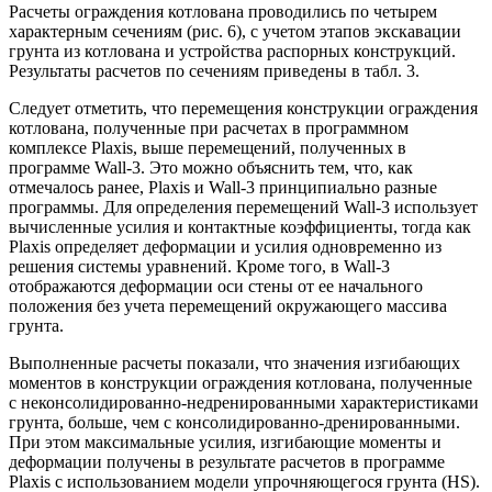
Расчеты ограждения котлована проводились по четырем
характерным сечениям (рис. 6), с учетом этапов экскавации
грунта из котлована и устройства распорных конструкций.
Результаты расчетов по сечениям приведены в табл. 3.
Следует отметить, что перемещения конструкции ограждения
котлована, полученные при расчетах в программном
комплексе Plaxis, выше перемещений, полученных в
программе Wall-3. Это можно объяснить тем, что, как
отмечалось ранее, Plaxis и Wall-3 принципиально разные
программы. Для определения перемещений Wall-3 использует
вычисленные усилия и контактные коэффициенты, тогда как
Plaxis определяет деформации и усилия одновременно из
решения системы уравнений. Кроме того, в Wall-3
отображаются деформации оси стены от ее начального
положения без учета перемещений окружающего массива
грунта.
Выполненные расчеты показали, что значения изгибающих
моментов в конструкции ограждения котлована, полученные
с неконсолидированно-недренированными характеристиками
грунта, больше, чем с консолидированно-дренированными.
При этом максимальные усилия, изгибающие моменты и
деформации получены в результате расчетов в программе
Plaxis с использованием модели упрочняющегося грунта (HS).