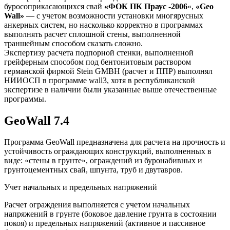
буросоприкасающихся свай
«ФОК ПК Праус -2006
«,
«Geo
Wall»
— с учетом возможности установки многярусных
анкерных систем, но насколько корректно в программах
выполнять расчет сплошной стены, выполненной
траншейным способом сказать сложно.
Экспертизу расчета подпорной стенки, выполненной
грейферным способом под бентонитовым раствором
германской фирмой Stein GMBH (расчет и ППР) выполнял
НИИОСП в программе wall3, хотя в республиканской
экспертизе в наличии были указанные выше отечественные
программы.
GeoWall 7.4
Программа GeoWall предназначена для расчета на прочность и
устойчивость ограждающих конструкций, выполненных в
виде: «стены в грунте», ограждений из буронабивных и
грунтоцементных свай, шпунта, труб и двутавров.
Учет начальных и предельных напряжений
Расчет ограждения выполняется с учетом начальных
напряжений в грунте (боковое давление грунта в состоянии
покоя) и предельных напряжений (активное и пассивное