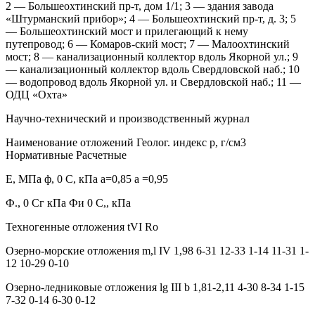
2 — Большеохтинский пр-т, дом 1/1; 3 — здания завода
«Штурманский прибор»; 4 — Большеохтинский пр-т, д. 3; 5
— Большеохтинский мост и прилегающий к нему
путепровод; 6 — Комаров-ский мост; 7 — Малоохтинский
мост; 8 — канализационный коллектор вдоль Якорной ул.; 9
— канализационный коллектор вдоль Свердловской наб.; 10
— водопровод вдоль Якорной ул. и Свердловской наб.; 11 —
ОДЦ «Охта»
Научно-технический и производственный журнал
Наименование отложений Геолог. индекс p, г/см3
Нормативные Расчетные
Е, МПа ф, 0 С, кПа а=0,85 а =0,95
Ф., 0 Сг кПа Фи 0 С,, кПа
Техногенные отложения tVI Ro
Озерно-морские отложения m,l IV 1,98 6-31 12-33 1-14 11-31 1-
12 10-29 0-10
Озерно-ледниковые отложения lg III b 1,81-2,11 4-30 8-34 1-15
7-32 0-14 6-30 0-12