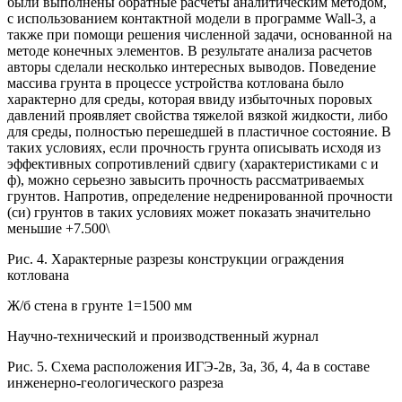
были выполнены обратные расчеты аналитическим методом,
с использованием контактной модели в программе Wall-3, а
также при помощи решения численной задачи, основанной на
методе конечных элементов. В результате анализа расчетов
авторы сделали несколько интересных выводов. Поведение
массива грунта в процессе устройства котлована было
характерно для среды, которая ввиду избыточных поровых
давлений проявляет свойства тяжелой вязкой жидкости, либо
для среды, полностью перешедшей в пластичное состояние. В
таких условиях, если прочность грунта описывать исходя из
эффективных сопротивлений сдвигу (характеристиками с и
ф), можно серьезно завысить прочность рассматриваемых
грунтов. Напротив, определение недренированной прочности
(си) грунтов в таких условиях может показать значительно
меньшие +7.500\
Рис. 4. Характерные разрезы конструкции ограждения
котлована
Ж/б стена в грунте 1=1500 мм
Научно-технический и производственный журнал
Рис. 5. Схема расположения ИГЭ-2в, 3а, 3б, 4, 4а в составе
инженерно-геологического разреза