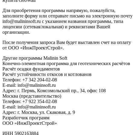
Купить GeoWall
Для приобретения программы напрямую, пожалуйста,
заполните форму или отправьте письмо на электронную почту
info@malininsoft.ru с указанием названия программы, типа
лицензии (сетевая/локальная) и реквизитами Вашей
организации.
После получения запроса Вам будет выставлен счет на оплату
от ООО «ИнжПроектСтрой».
Другие программы Malinin Soft
Конечно-элементная программа для геотехнических расчётов
Расчёт осадки фундаментов
Расчёт устойчивости откосов и котлованов
Телефон: +7 342 204-02-08
E-mail: info@malininsoft.ru
Адрес: г. Пермь, Комсомольский пр., 34, офис 108
Москва (представительство)
Телефон: +7 922 354-02-08
E-mail: info@malininsoft.ru
Адрес: г. Москва, ул. Скаковая, д. 9
Разработчик программ
ООО «ИнжПроектСтрой»
ИНН 5902163884