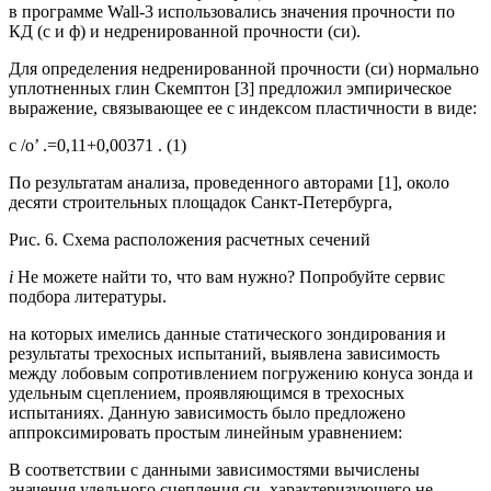
в программе Wall-3 использовались значения прочности по
КД (с и ф) и недренированной прочности (си).
Для определения недренированной прочности (си) нормально
уплотненных глин Скемптон [3] предложил эмпирическое
выражение, связывающее ее с индексом пластичности в виде:
с /о’ .=0,11+0,00371 . (1)
По результатам анализа, проведенного авторами [1], около
десяти строительных площадок Санкт-Петербурга,
Рис. 6. Схема расположения расчетных сечений
i
Не можете найти то, что вам нужно? Попробуйте сервис
подбора литературы.
на которых имелись данные статического зондирования и
результаты трехосных испытаний, выявлена зависимость
между лобовым сопротивлением погружению конуса зонда и
удельным сцеплением, проявляющимся в трехосных
испытаниях. Данную зависимость было предложено
аппроксимировать простым линейным уравнением:
В соответствии с данными зависимостями вычислены
значения удельного сцепления си, характеризующего не-