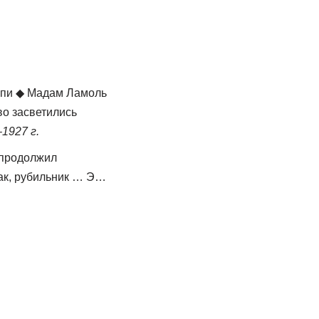
цепи ◆ Мадам Ламоль
во засветились
1927 г.
 продолжил
ак, рубильник … Э…