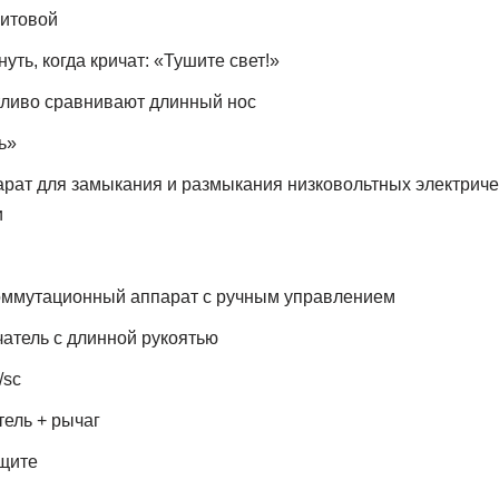
итовой
уть, когда кричат: «Тушите свет!»
тливо сравнивают длинный нос
ь»
рат для замыкания и размыкания низковольтных электриче
и
оммутационный аппарат с ручным управлением
атель с длинной рукоятью
/sc
ель + рычаг
щите