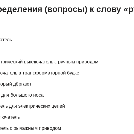
ределения (вопросы) к слову «
атель
трический выключатель с ручным приводом
чатель в трансформаторной будке
торый дёргают
 для большого носа
ель для электрических цепей
лючатель
тель с рычажным приводом