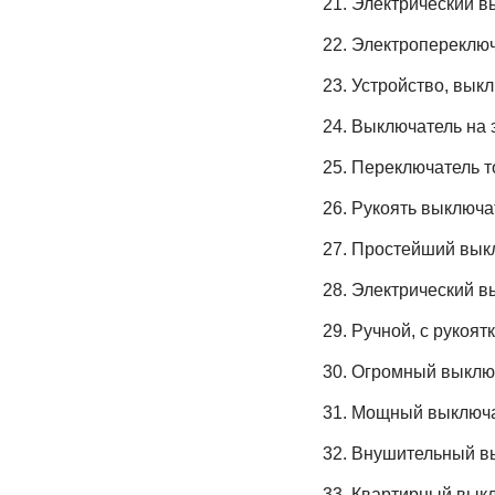
Электрический в
Электропереключ
Устройство, вык
Выключатель на 
Переключатель то
Рукоять выключа
Простейший выкл
Электрический в
Ручной, с рукоят
Огромный выклю
Мощный выключа
Внушительный в
Квартирный выкл