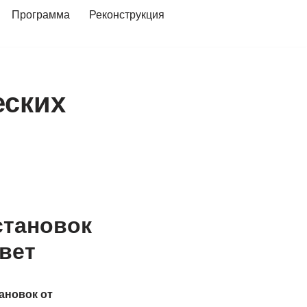
Программа
Реконструкция
еских
становок
вет
ановок от