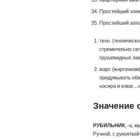
Простейший элек
Простейший аппа
техн. (техничес
стремительно сел
грушевидные ла
жарг. (жаргонизм
придумывать оби
носяра и клюв…
Значение 
РУБИ́ЛЬНИК
, -а,
му
Ручной, с рукоятко