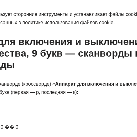
льзует сторонние инструменты и устанавливает файлы cook
исанных в политике использования файлов cookie.
для включения и выключен
ества, 9 букв — сканворды 
рды
канворде (кроссворде) «
Аппарат для включения и выклю
 букв (первая — р, последняя — к):
0 �� 0