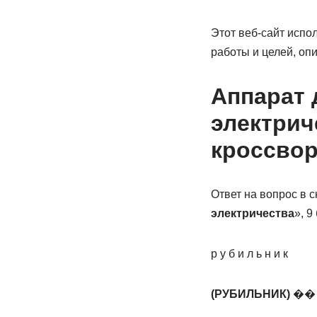
Этот веб-сайт испо
работы и целей, оп
Аппарат 
электрич
кроссво
Ответ на вопрос в с
электричества
», 9
р у б и л ь н и к
(РУБИЛЬНИК)
�� 