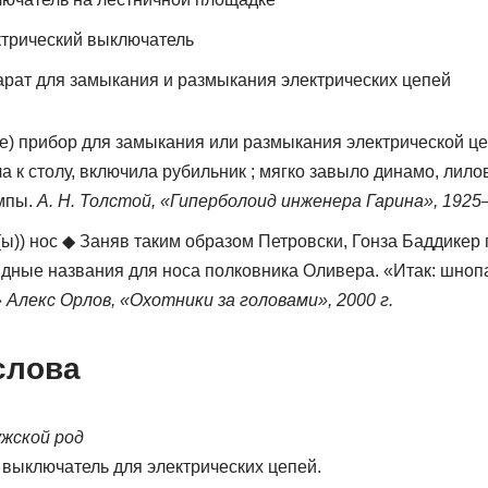
трический выключатель
рат для замыкания и размыкания электрических цепей
кое) прибор для замыкания или размыкания электрической 
а к столу, включила рубильник ; мягко завыло динамо, лило
мпы.
A. Н. Толстой, «Гиперболоид инженера Гарина», 1925–
(ы)) нос ◆ Заняв таким образом Петровски, Гонза Баддикер
дные названия для носа полковника Оливера. «Итак: шноп
»
Алекс Орлов, «Охотники за головами», 2000 г.
слова
жской род
й выключатель для электрических цепей.