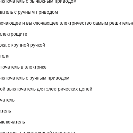
ыключатель с рычажным приводом
атель с ручным приводом
лючающее и выключающее электричество самым решитель
электрощите
ка с крупной ручкой
теля
ючатель в электрике
ыключатель с ручным приводом
кой выключатель для электрических цепей
чатель
тель
ыключатель
ючатель на лестничной площадке