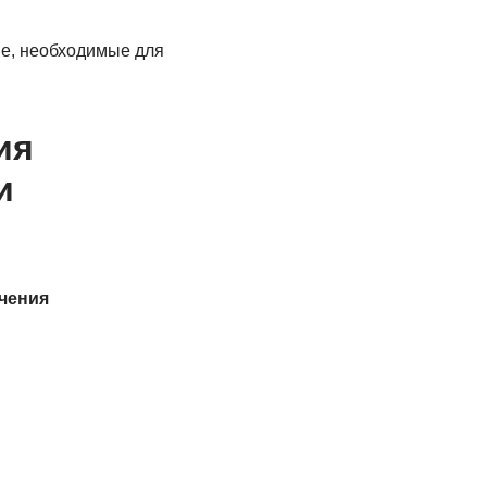
ie, необходимые для
ия
и
чения