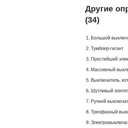
Другие оп
(34)
Большой выключ
Тумблер-гигант
Простейший элек
Массивный выклю
Выключатель, ко
Шутливый эпитет
Ручной выключат
Трехфазный вык
Электровыключа