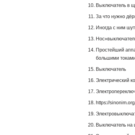
Выключатель в щ
За что нужно дёрн
Иногда с ним шу
Нос»выключател
Простейший аппа
большими токам
Выключатель
Электрический к
Электропереключ
https://sinonim.org
Электровыключат
Выключатель на 