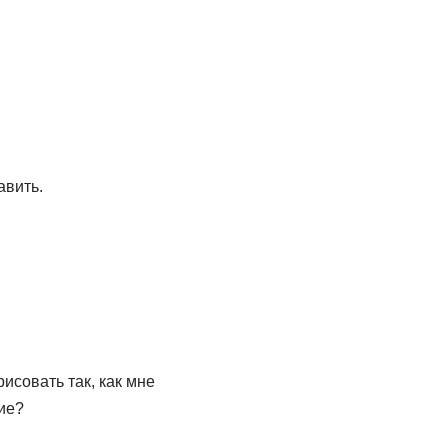
авить.
исовать так, как мне
ие?