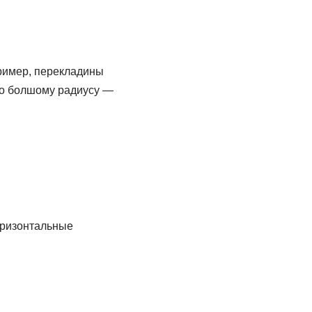
пример, перекладины
по болшому радиусу —
горизонтальные