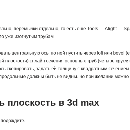
льно, перемычки отдельно, то есть ещё Tools — Alight — Spa
по уже изогнутым трубам
ать центральную ось, по ней пустить через loft или bevel (
ой плоскости) сплайн сечения основных труб (четыре кругл
сь скопировать, задать ей толщину с квадратным сечением и 
продольные должны быть не видны. но при желании можно п
ть плоскость в 3d max
 подождите.