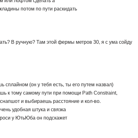
м или лофтом сделать а
кладины потом по пути раскидать
дать? В ручную? Там этой фермы метров 30, я с ума сойду
сплайном (он у тебя есть, ты его путем назвал)
 к тому самому пути при помощи Path Constraint,
 снапшот и выбираешь расстояние и кол-во.
чень удобная штука и связка
спроси у ЮтьЮба он подскажет