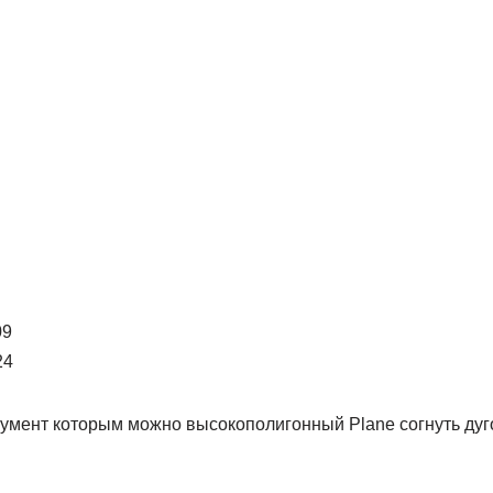
09
24
умент которым можно высокополигонный Plane согнуть дугой