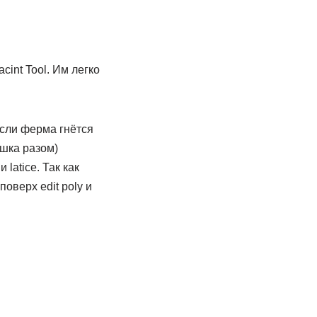
cint Tool. Им легко
если ферма гнётся
яшка разом)
latice. Так как
оверх edit poly и