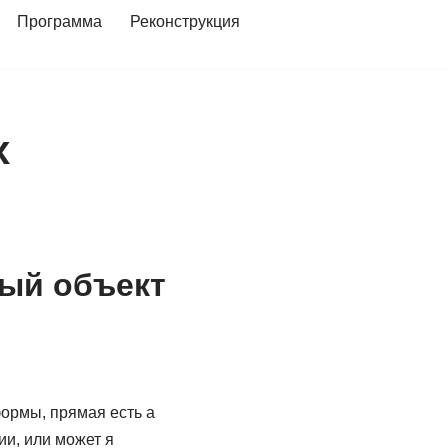
Программа
Реконструкция
x
ный объект
ормы, прямая есть а
ии, или может я