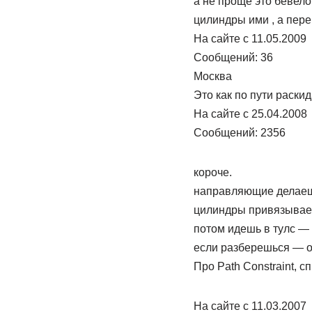
а не проще это бевело
цилиндры ими , а пере
На сайте c 11.05.2009
Сообщений: 36
Москва
Это как по пути раски
На сайте c 25.04.2008
Сообщений: 2356
короче.
направляющие делаешь 
цилиндры привязываешь
потом идешь в тулс —
если разберешься — о
Про Path Constraint, 
На сайте c 11.03.2007