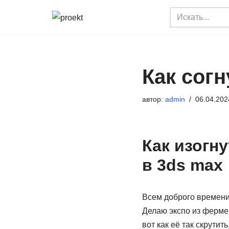
Перейти
к
содержимому
Как согн
автор:
admin
06.04.202
Как изогн
в 3ds max
Всем доброго времени 
Делаю экспо из ферме
вот как её так скрутит