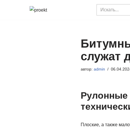
Перейти
к
содержимому
Битумны
служат 
автор:
admin
06.04.202
Рулонные
техническ
Плоские, а также мал