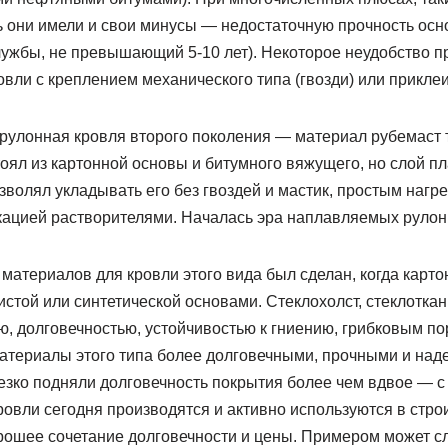
ь они имели и свои минусы — недостаточную прочность осн
лужбы, не превышающий 5-10 лет). Некоторое неудобство п
овли с креплением механического типа (гвозди) или приклеи
рулонная кровля второго поколения — материал рубемаст 
ял из картонной основы и битумного вяжущего, но слой пл
зволял укладывать его без гвоздей и мастик, простым наг
кацией растворителями. Началась эра наплавляемых рулон
материалов для кровли этого вида был сделан, когда карт
стой или синтетической основами. Стеклохолст, стеклоткан
ю, долговечностью, устойчивостью к гниению, грибковым п
атериалы этого типа более долговечными, прочными и над
зко подняли долговечность покрытия более чем вдвое — с 5
овли сегодня производятся и активно используются в строи
рошее сочетание долговечности и цены. Примером может с