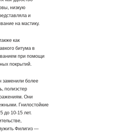
овы, низкую
редставляла и
вание на мастику.
также как
авкого битума в
реванием при помощи
ных покрытий.
он заменили более
ь, полиэстер
оражениям. Они
ежными. Гнилостойкие
 до 10-15 лет.
тельстве,
лужить Филигиз —