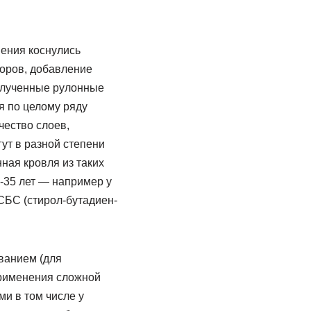
нения коснулись
оров, добавление
олученные рулонные
 по целому ряду
ичество слоев,
ут в разной степени
ная кровля из таких
0-35 лет — например у
СБС (стирол-бутадиен-
ванием (для
применения сложной
ми в том числе у