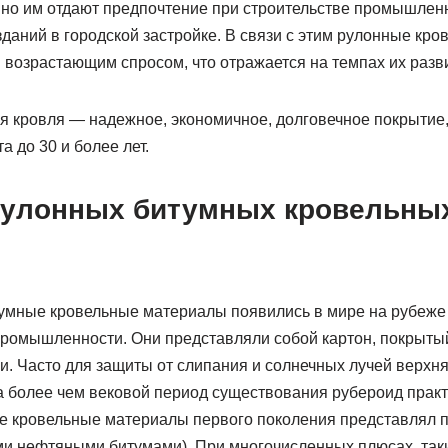
о им отдают предпочтение при строительстве промышленн
даний в городской застройке. В связи с этим рулонные кр
 возрастающим спросом, что отражается на темпах их разв
 кровля — надежное, экономичное, долговечное покрытие,
а до 30 и более лет.
улонных битумных кровельны
мные кровельные материалы появились в мире на рубеже 
ромышленности. Они представляли собой картон, покрытый
и. Часто для защиты от слипания и солнечных лучей верхня
а более чем вековой период существования рубероид практ
е кровельные материалы первого поколения представлял п
ми нефтяными битумами). При многочисленных плюсах, таки