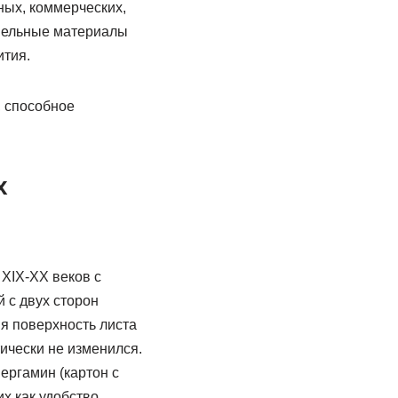
ых, коммерческих,
овельные материалы
ития.
 способное
х
XIX-XX веков с
 с двух сторон
я поверхность листа
ически не изменился.
ергамин (картон с
х как удобство