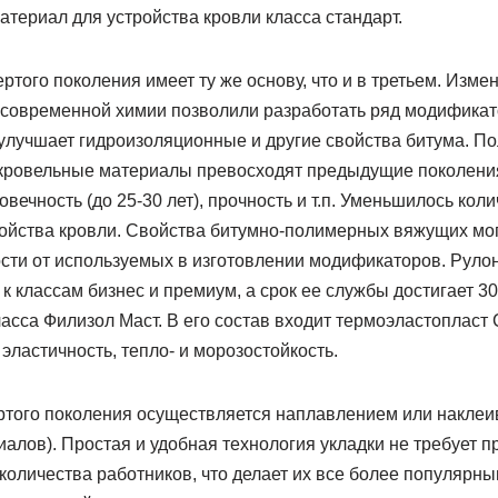
териал для устройства кровли класса стандарт.
ртого поколения имеет ту же основу, что и в третьем. Изме
современной химии позволили разработать ряд модификат
улучшает гидроизоляционные и другие свойства битума. П
кровельные материалы превосходят предыдущие поколения
говечность (до 25-30 лет), прочность и т.п. Уменьшилось кол
ойства кровли. Свойства битумно-полимерных вяжущих мог
сти от используемых в изготовлении модификаторов. Рулон
к классам бизнес и премиум, а срок ее службы достигает 3
сса Филизол Маст. В его состав входит термоэластопласт 
ластичность, тепло- и морозостойкость.
ртого поколения осуществляется наплавлением или наклеи
алов). Простая и удобная технология укладки не требует 
количества работников, что делает их все более популярны