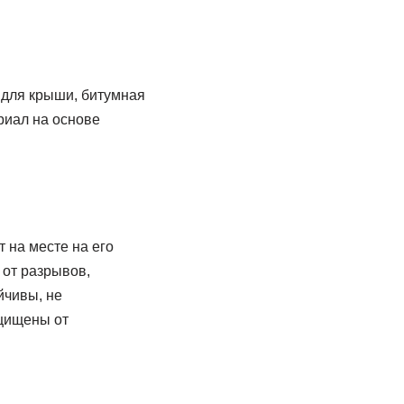
 для крыши, битумная
риал на основе
 на месте на его
от разрывов,
йчивы, не
ащищены от