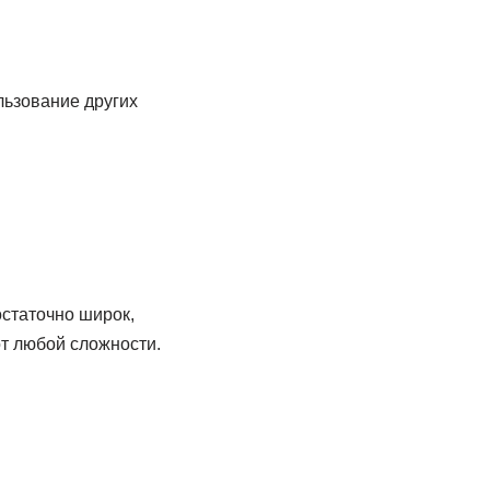
льзование других
статочно широк,
т любой сложности.