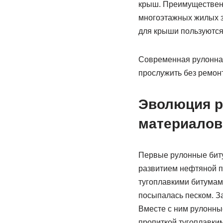
крыш. Преимущественн
многоэтажных жилых з
для крыши пользуются
Современная рулонная
прослужить без ремонт
Эволюция р
материалов
Первые рулонные биту
развитием нефтяной п
тугоплавкими битумам
посыпалась песком. З
Вместе с ним рулонны
пропиткой тугоплавки