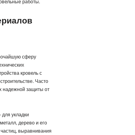
овельные работы.
ериалов
рочайшую сферу
ехнических
тройства кровель с
строительстве. Часто
х надежной защиты от
 для укладки
металл, дерево и его
 частиц, выравнивания