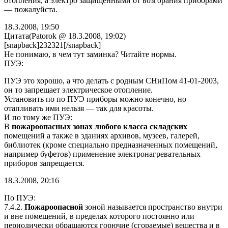
отопления, а электро защищенными от возгорания приборами
— пожалуйста.
18.3.2008, 19:50
Цитата(Patorok @ 18.3.2008, 19:02)
[snapback]232321[/snapback]
Не понимаю, в чем тут заминка? Читайте нормы.
ПУЭ:
ПУЭ это хорошо, а что делать с родным СНиПом 41-01-2003,
он то запрещает электрическое отопление.
Установить по по ПУЭ приборы можно конечно, но
отапливать ими нельзя — так для красоты.
И по тому же ПУЭ:
В
пожароопасных зонах любого класса складских
помещений а также в зданиях архивов, музеев, галерей,
библиотек (кроме специально предназначенных помещений,
например буфетов) применение электронагревательных
приборов запрещается.
18.3.2008, 20:16
По ПУЭ:
7.4.2.
Пожароопасной
зоной называется пространство внутри
и вне помещений, в пределах которого постоянно или
периодически обращаются горючие (сгораемые) вещества и в