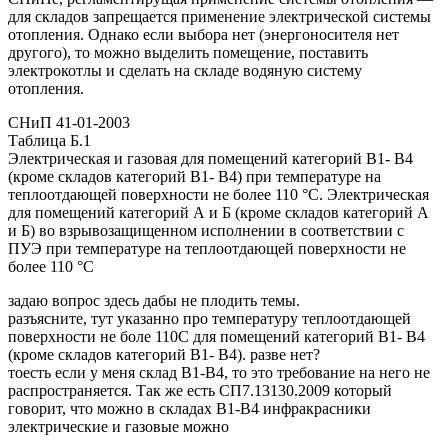
для складов запрещается применение электрической системы
отопления. Однако если выбора нет (энергоносителя нет
другого), то можно выделить помещение, поставить
электрокотлы и сделать на складе водяную систему
отопления.
СНиП 41-01-2003
Таблица Б.1
Электрическая и газовая для помещений категорий В1- В4
(кроме складов категорий В1- В4) при температуре на
теплоотдающей поверхности не более 110 °С. Электрическая
для помещений категорий А и Б (кроме складов категорий А
и Б) во взрывозащищенном исполнении в соответствии с
ПУЭ при температуре на теплоотдающей поверхности не
более 110 °С
задаю вопрос здесь дабы не плодить темы.
разъясните, тут указанно про температуру теплоотдающей
поверхности не боле 110С для помещений категорий В1- В4
(кроме складов категорий В1- В4). разве нет?
тоесть если у меня склад В1-В4, то это требование на него не
распространяется. Так же есть СП7.13130.2009 который
говорит, что можно в складах В1-В4 инфракрасники
электрические и газовые можно