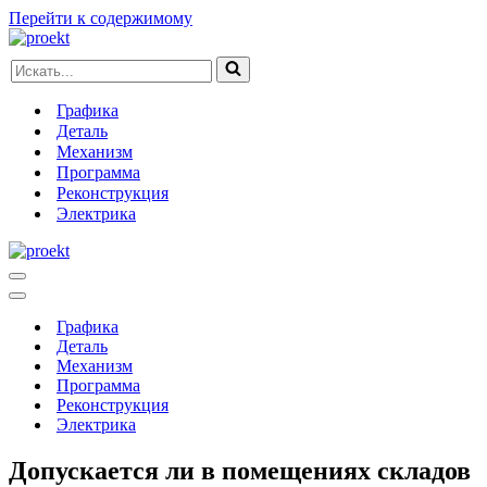
Перейти к содержимому
Искать...
Графика
Деталь
Механизм
Программа
Реконструкция
Электрика
Меню
навигации
Меню
навигации
Графика
Деталь
Механизм
Программа
Реконструкция
Электрика
Допускается ли в помещениях складов