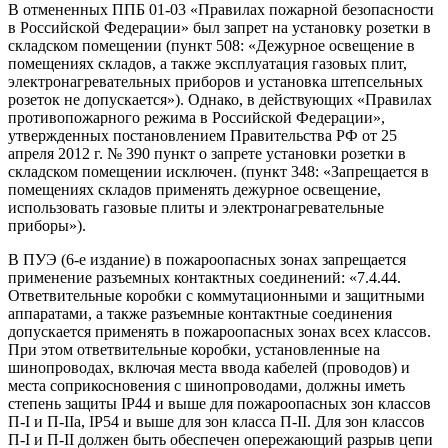
В отмененных ППБ 01-03 «Правилах пожарной безопасности
в Российской Федерации» был запрет на установку розетки в
складском помещении (пункт 508: «Дежурное освещение в
помещениях складов, а также эксплуатация газовых плит,
электронагревательных приборов и установка штепсельных
розеток не допускается»). Однако, в действующих «Правилах
противопожарного режима в Российской Федерации»,
утвержденных постановлением Правительства РФ от 25
апреля 2012 г. № 390 пункт о запрете установки розетки в
складском помещении исключен. (пункт 348: «Запрещается в
помещениях складов применять дежурное освещение,
использовать газовые плиты и электронагревательные
приборы»).
В ПУЭ (6-е издание) в пожароопасных зонах запрещается
применение разъемных контактных соединений: «7.4.44.
Ответвительные коробки с коммутационными и защитными
аппаратами, а также разъемные контактные соединения
допускается применять в пожароопасных зонах всех классов.
При этом ответвительные коробки, установленные на
шинопроводах, включая места ввода кабелей (проводов) и
места соприкосновения с шинопроводами, должны иметь
степень защиты IР44 и выше для пожароопасных зон классов
П-I и П-IIа, IР54 и выше для зон класса П-II. Для зон классов
П-I и П-II должен быть обеспечен опережающий разрыв цепи