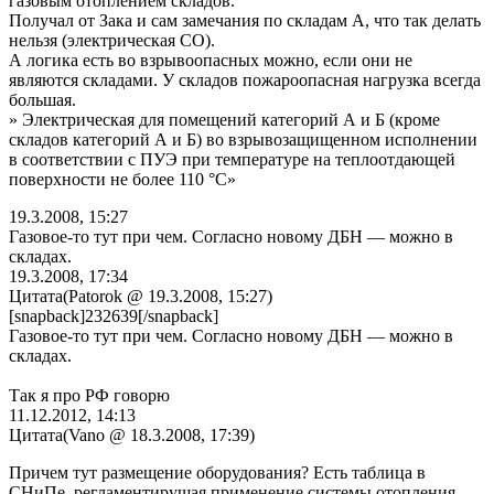
газовым отоплением складов.
Получал от Зака и сам замечания по складам А, что так делать
нельзя (электрическая СО).
А логика есть во взрывоопасных можно, если они не
являются складами. У складов пожароопасная нагрузка всегда
большая.
» Электрическая для помещений категорий А и Б (кроме
складов категорий А и Б) во взрывозащищенном исполнении
в соответствии с ПУЭ при температуре на теплоотдающей
поверхности не более 110 °С»
19.3.2008, 15:27
Газовое-то тут при чем. Согласно новому ДБН — можно в
складах.
19.3.2008, 17:34
Цитата(Patorok @ 19.3.2008, 15:27)
[snapback]232639[/snapback]
Газовое-то тут при чем. Согласно новому ДБН — можно в
складах.
Так я про РФ говорю
11.12.2012, 14:13
Цитата(Vano @ 18.3.2008, 17:39)
Причем тут размещение оборудования? Есть таблица в
СНиПе, регламентирущая применение системы отопления —