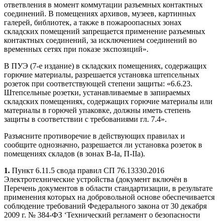
ответвления в момент коммутации разъемных контактных
соединений. В помещениях архивов, музеев, картинных
галерей, библиотек, а также в пожароопасных зонах
складских помещений запрещается применение разъемных
контактных соединений, за исключением соединений во
временных сетях при показе экспозиций».
В ПУЭ (7-е издание) в складских помещениях, содержащих
горючие материалы, разрешается установка штепсельных
розеток при соответствующей степени защиты: «6.6.23.
Штепсельные розетки, устанавливаемые в запираемых
складских помещениях, содержащих горючие материалы или
материалы в горючей упаковке, должны иметь степень
защиты в соответствии с требованиями гл. 7.4».
Разъясните противоречие в действующих правилах и
сообщите однозначно, разрешается ли установка розеток в
помещениях складов (в зонах В-Iа, П-IIа).
1.
Пункт 6.11.5 свода правил СП 76.13330.2016
Электротехнические устройства (документ включён в
Перечень документов в области стандартизации, в результате
применения которых на добровольной основе обеспечивается
соблюдение требований Федерального закона от 30 декабря
2009 г. № 384-ФЗ ‘Технический регламент о безопасности