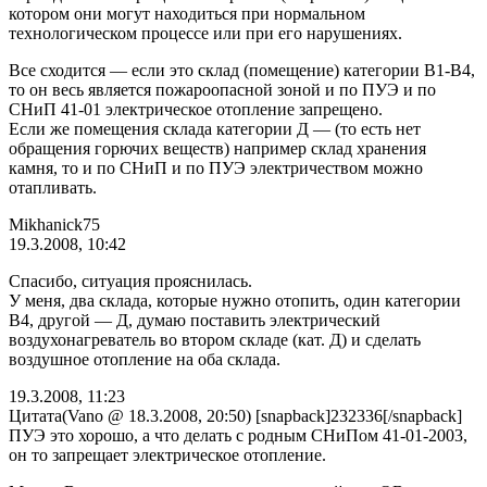
котором они могут находиться при нормальном
технологическом процессе или при его нарушениях.
Все сходится — если это склад (помещение) категории В1-В4,
то он весь является пожароопасной зоной и по ПУЭ и по
СНиП 41-01 электрическое отопление запрещено.
Если же помещения склада категории Д — (то есть нет
обращения горючих веществ) например склад хранения
камня, то и по СНиП и по ПУЭ электричеством можно
отапливать.
Mikhanick75
19.3.2008, 10:42
Спасибо, ситуация прояснилась.
У меня, два склада, которые нужно отопить, один категории
В4, другой — Д, думаю поставить электрический
воздухонагреватель во втором складе (кат. Д) и сделать
воздушное отопление на оба склада.
19.3.2008, 11:23
Цитата(Vano @ 18.3.2008, 20:50) [snapback]232336[/snapback]
ПУЭ это хорошо, а что делать с родным СНиПом 41-01-2003,
он то запрещает электрическое отопление.