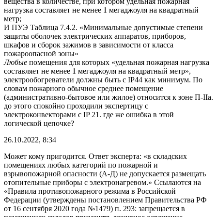
вещества в количестве, при котором удельная пожарная
нагрузка составляет не менее 1 мегаджоуля на квадратный
метр;
И ПУЭ Таблица 7.4.2. «Минимальные допустимые степени
защиты оболочек электрических аппаратов, приборов,
шкафов и сборок зажимов в зависимости от класса
пожароопасной зоны»
Любые
помещения для которых «удельная пожарная нагрузка
составляет не менее 1 мегаджоуля на квадратный метр»,
электрообогреватели должны быть с IP44 как минимум. По
словам пожарного обычное среднее помещение
(административно-бытовое или жилое) относится к зоне П-IIа.
до этого спокойно проходили экспертицу с
электроконвекторами с IP 21. где же ошибка в этой
логической цепочке?
26.10.2022, 8:34
Может кому пригодится. Ответ эксперта: «в складских
помещениях любых категорий по пожарной и
взрывопожарной опасности (А-Д) не допускается размещать
отопительные приборы с электронагревом.» Ссылаются на
«Правила противопожарного режима в Российской
Федерации (утверждены постановлением Правительства РФ
от 16 сентября 2020 года №1479) п. 293: запрещается в