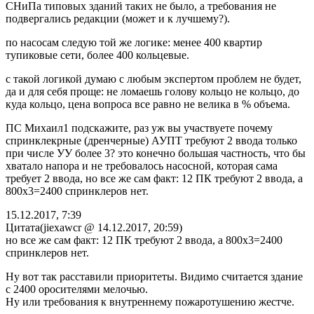
СНиПа типовых зданий таких не было, а требования не
подвергались редакции (может и к лучшему?).
по насосам следую той же логике: менее 400 квартир
тупиковые сети, более 400 кольцевые.
с такой логикой думаю с любым экспертом проблем не будет,
да и для себя проще: не ломаешь голову кольцо не кольцо, до
куда кольцо, цена вопроса все равно не велика в % объема.
ПС Михаил1 подскажите, раз уж вы участвуете почему
спринклекрные (дренчерные) АУПТ требуют 2 ввода только
при числе УУ более 3? это конечно большая частность, что бы
хватало напора и не требовалось насосной, которая сама
требует 2 ввода, но все же сам факт: 12 ПК требуют 2 ввода, а
800х3=2400 спринклеров нет.
15.12.2017, 7:39
Цитата(jiexawcr @ 14.12.2017, 20:59)
но все же сам факт: 12 ПК требуют 2 ввода, а 800х3=2400
спринклеров нет.
Ну вот так расставили приоритеты. Видимо считается здание
с 2400 оросителями мелочью.
Ну или требования к внутреннему пожаротушению жестче.