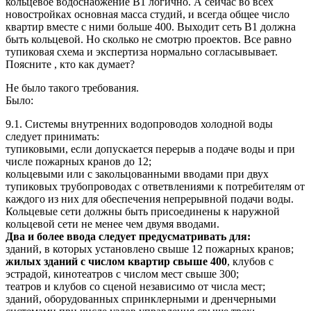
кольцевое водоснабжение В1 логично. А сейчас во всех
новостройках основная масса студий, и всегда общее число
квартир вместе с ними больше 400. Выходит сеть В1 должна
быть кольцевой. Но сколько не смотрю проектов. Все равно
тупиковая схема и экспертиза нормально согласывывает.
Поясните , кто как думает?
Не было такого требования.
Было:
9.1. Системы внутренних водопроводов холодной воды
следует принимать:
тупиковыми, если допускается перерыв а подаче воды и при
числе пожарных кранов до 12;
кольцевыми или с закольцованными вводами при двух
тупиковых трубопроводах с ответвлениями к потребителям от
каждого из них для обеспечения непрерывной подачи воды.
Кольцевые сети должны быть присоединены к наружной
кольцевой сети не менее чем двумя вводами.
Два и более ввода следует предусматривать для:
зданий, в которых установлено свыше 12 пожарных кранов;
жилых зданий с числом квартир свыше 400
, клубов с
эстрадой, кинотеатров с числом мест свыше 300;
театров и клубов со сценой независимо от числа мест;
зданий, оборудованных спринклерными и дренчерными