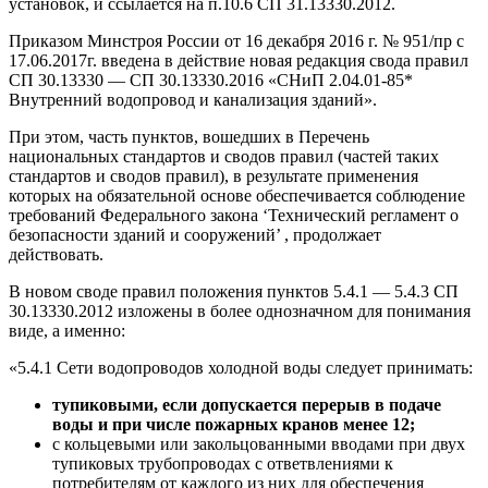
установок, и ссылается на п.10.6 СП 31.13330.2012.
Приказом Минстроя России от 16 декабря 2016 г. № 951/пр с
17.06.2017г. введена в действие новая редакция свода правил
СП 30.13330 — СП 30.13330.2016 «СНиП 2.04.01-85*
Внутренний водопровод и канализация зданий».
При этом, часть пунктов, вошедших в Перечень
национальных стандартов и сводов правил (частей таких
стандартов и сводов правил), в результате применения
которых на обязательной основе обеспечивается соблюдение
требований Федерального закона ‘Технический регламент о
безопасности зданий и сооружений’ , продолжает
действовать.
В новом своде правил положения пунктов 5.4.1 — 5.4.3 СП
30.13330.2012 изложены в более однозначном для понимания
виде, а именно:
«5.4.1 Сети водопроводов холодной воды следует принимать:
тупиковыми, если допускается перерыв в подаче
воды и при числе пожарных кранов менее 12;
с кольцевыми или закольцованными вводами при двух
тупиковых трубопроводах с ответвлениями к
потребителям от каждого из них для обеспечения