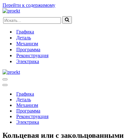
Перейти к содержимому
Искать...
Графика
Деталь
Механизм
Программа
Реконструкция
Электрика
Меню
навигации
Меню
навигации
Графика
Деталь
Механизм
Программа
Реконструкция
Электрика
Кольцевая или с закольцованными