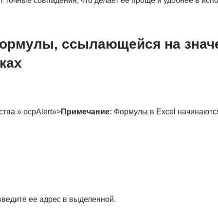
 точные совпадения, что делает ее проще и удобнее в исп
ормулы, ссылающейся на знач
ках
тва » ocpAlert»>
Примечание:
Формулы в Excel начинаются
введите ее адрес в выделенной.