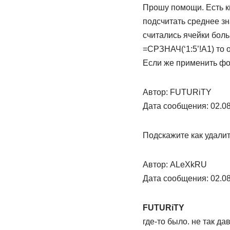
Прошу помощи. Есть кн
подсчитать среднее зн
считались ячейки боль
=СРЗНАЧ(‘1:5’!A1) то 
Если же применить фо
Автор: FUTURiTY
Дата сообщения: 02.08
Подскажите как удали
Автор: ALeXkRU
Дата сообщения: 02.08
FUTURiTY
где-то было. не так да