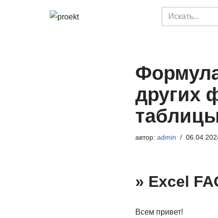
Перейти
к
содержимому
Формула
других 
таблиц
автор:
admin
06.04.202
» Excel FA
Всем привет!