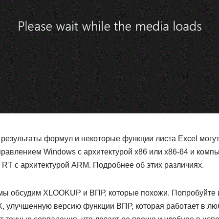
езультаты формул и некоторые функции листа Excel могут
правлением Windows с архитектурой x86 или x86-64 и комп
RT с архитектурой ARM. Подробнее об этих различиях.
 мы обсудим XLOOKUP и ВПР, которые похожи. Попробуйте 
улучшенную версию функции ВПР, которая работает в лю