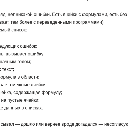
яд, нет никакой ошибки. Есть ячейки с формулами, есть без 
ывает, тем более с переведенными программами)
емый список:
ледующих ошибок:
ы вызывает ошибку;
значным годом;
 текст;
ормула в области;
вает смежные ячейки;
чейка, содержащая формулу;
на пустые ячейки;
е данных в списках.
писывал — дошло или вернее вроде догадался — несоглас