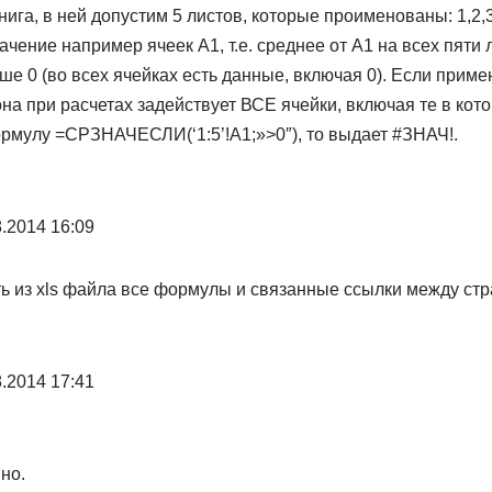
ига, в ней допустим 5 листов, которые проименованы: 1,2,
ачение например ячеек А1, т.е. среднее от А1 на всех пяти 
ше 0 (во всех ячейках есть данные, включая 0). Если прим
она при расчетах задействует ВСЕ ячейки, включая те в кото
рмулу =СРЗНАЧЕСЛИ(‘1:5’!A1;»>0″), то выдает #ЗНАЧ!.
.2014 16:09
ть из xls файла все формулы и связанные ссылки между ст
.2014 17:41
вно.