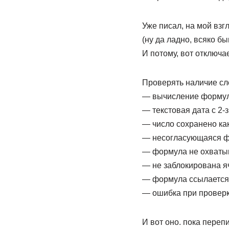
Уже писал, на мой взгл
(ну да ладно, всяко б
И потому, вот отключа
Проверять наличие с
— вычисление формул
— текстовая дата с 2-
— число сохранено как
— несогласующаяся ф
— формула не охваты
— не заблокирована я
— формула ссылается 
— ошибка при проверк
И вот оно. пока пере