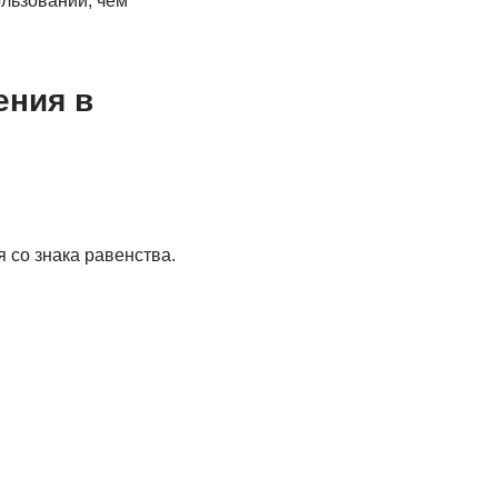
ользовании, чем
ения в
 со знака равенства.