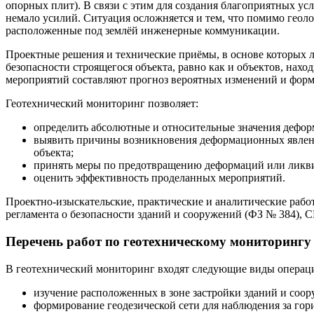
опорных плит). В связи с этим для создания благоприятных ус
немало усилий. Ситуация осложняется и тем, что помимо геол
расположенные под землёй инженерные коммуникации.
Проектные решения и технические приёмы, в основе которых 
безопасности строящегося объекта, равно как и объектов, нахо
мероприятий составляют прогноз вероятных изменений и фор
Геотехнический мониторинг позволяет:
определить абсолютные и относительные значения дефор
выявить причины возникновения деформационных явлений
объекта;
принять меры по предотвращению деформаций или ликви
оценить эффективность проделанных мероприятий.
Проектно-изыскательские, практические и аналитические рабо
регламента о безопасности зданий и сооружений (ФЗ № 384),
Перечень работ по геотехническому мониторингу
В геотехнический мониторинг входят следующие виды операц
изучение расположенных в зоне застройки зданий и соор
формирование геодезической сети для наблюдения за г