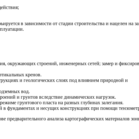
ействия;
ируется в зависимости от стадии строительства и нацелен на з
сплуатации.
ия, окружающих строений, инженерных сетей; замер и фиксиро
ртикальных кренов.
трукциях и геологических слоях под влиянием природной и
одземных вод.
роений и грунтов вследствие динамических нагрузок.
режиме грунтового пласта на разных глубинах залегания.
й в фундаментах и несущих конструкциях при помощи тензомет
ове предварительного анализа картографических материалов зо