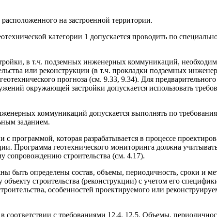
 расположенного на застроенной территории.
технической категории 1 допускается проводить по специальн
тройки, в т.ч. подземных инженерных коммуникаций, необходи
ельства или реконструкции (в т.ч. прокладки подземных инжене
еотехнического прогноза (см. 9.33, 9.34). Для предварительного
ружений окружающей застройки допускается использовать требо
женерных коммуникаций допускается выполнять по требовани
ьным заданием.
и с программой, которая разрабатывается в процессе проектиро
ации. Программа геотехнического мониторинга должна учитыват
у сопровождению строительства (см. 4.17).
ны быть определены состав, объемы, периодичность, сроки и м
 объекту строительства (реконструкции) с учетом его специфик
роительства, особенностей проектируемого или реконструируе
в соответствии с требованиями 12.4, 12.5. Объемы, периодичнос