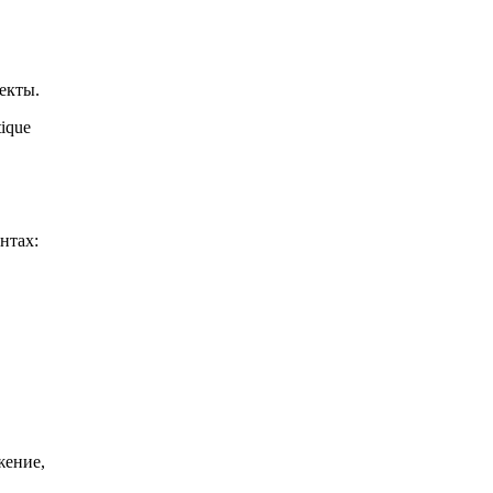
екты.
tique
нтах:
жение,