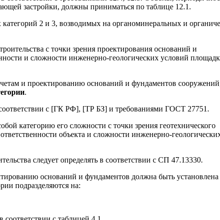
жающей застройки, должны приниматься по таблице 12.1.
 категорий 2 и 3, возводимых на органоминеральных и органич
строительства с точки зрения проектирования оснований и
венности и сложности инженерно-геологических условий площад
счетам и проектированию оснований и фундаментов сооружений
тегории
.
соответствии с [ГК РФ], [ТР БЗ] и требованиями ГОСТ 27751.
собой категорию его сложности с точки зрения геотехнического
 ответственности объекта и сложности инженерно-геологически
ельства следует определять в соответствии с СП 47.13330.
ктированию оснований и фундаментов должна быть установлена
рии подразделяются на:
 соответствии с таблицей 4.1.