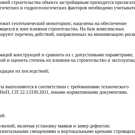
ловий строительства объекта застройщикам приходится прилагат
огических и гидрогеологических факторов необходимо учитыват
лежит геотехнический мониторинг, нацелены на обеспечение
дящихся в зоне влияния строительства. На базе комплексных
мируют перечень действий, направленных на минимизацию риск
маций конструкций и сравнить их с допустимыми параметрами;
 и оценить степень их влияния на строительство и эксплуата
дации их последствий;
ты выполняются в соответствии с требованиями технического
 СНиП, СП 22.13330.2011, иными нормативными документами.
ий:
ужений, включая установку маяков и замер дефектов;
оризонтальными смещениями и вертикальными кренами строящихс