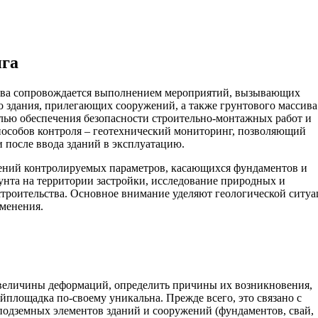
нга
ства сопровождается выполнением мероприятий, вызывающих
 здания, прилегающих сооружений, а также грунтового массива
елью обеспечения безопасности строительно-монтажных работ и
особов контроля – геотехнический мониторинг, позволяющий
и после ввода зданий в эксплуатацию.
ений контролируемых параметров, касающихся фундаментов и
унта на территории застройки, исследование природных и
строительства. Основное внимание уделяют геологической ситуа
зменения.
величины деформаций, определить причины их возникновения,
йплощадка по-своему уникальна. Прежде всего, это связано с
подземных элементов зданий и сооружений (фундаментов, свай,