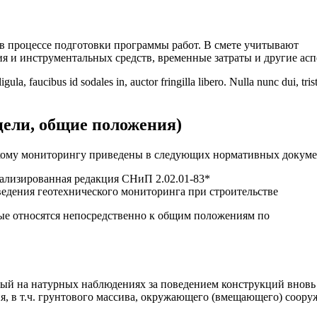
в процессе подготовки программы работ. В смете учитывают
я и инструментальных средств, временные затраты и другие асп
ula, faucibus id sodales in, auctor fringilla libero. Nulla nunc dui, tris
цели, общие положения)
скому мониторингу приведены в следующих нормативных докуме
ализированная редакция СНиП 2.02.01-83*
ведения геотехнического мониторинга при строительстве
ые относятся непосредственно к общим положениям по
ый на натурных наблюдениях за поведением конструкций вновь
я, в т.ч. грунтового массива, окружающего (вмещающего) соору