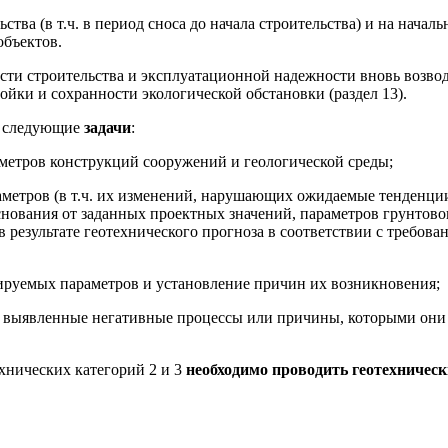
тва (в т.ч. в период сноса до начала строительства) и на начал
объектов.
сти строительства и эксплуатационной надежности вновь возв
йки и сохранности экологической обстановки (раздел 13).
следующие
задачи
:
етров конструкций сооружений и геологической среды;
метров (в т.ч. их изменений, нарушающих ожидаемые тенденци
снования от заданных проектных значений, параметров грунтово
результате геотехнического прогноза в соответствии с требова
руемых параметров и установление причин их возникновения;
 выявленные негативные процессы или причины, которыми они
ехнических категорий 2 и 3
необходимо проводить геотехничес