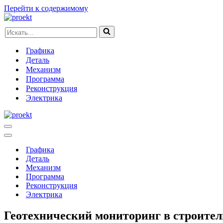
Перейти к содержимому
Искать...
Графика
Деталь
Механизм
Программа
Реконструкция
Электрика
Меню
навигации
Меню
навигации
Графика
Деталь
Механизм
Программа
Реконструкция
Электрика
Геотехнический мониторинг в строител