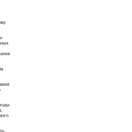
ому
мо
рных
вания
ям
вания
ь
етоды
и,
мого
ть,