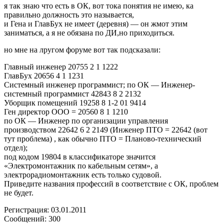
я так знаю что есть в ОК, вот тока понятия не имею, ка
правильно должность это называется,
и Гена и ГлавБух не имеет (деревня) — он жмот этим
заниматься, а я не обязана по ДИ,но приходиться.
но мне на лругом форуме вот так подсказали:
Главный инженер 20755 2 1 1222
ГлавБух 20656 4 1 1231
Системный инженер программист; по ОК — Инженер-
системный программист 42843 8 2 2132
Уборщик помещений 19258 8 1-2 01 9414
Ген директор ООО = 20560 8 1 1210
по ОК — Инженер по организации управления
производством 22642 6 2 2149 (Инженер ПТО = 22642 (вот
тут проблема) , как обычно ПТО = Планово-технический
отдел);
под кодом 19804 в классификаторе значится
«Электромонтажник по кабельным сетям», а
электрорадиомонтажник есть только судовой.
Приведите названия профессий в соответствие с ОК, проблем
не будет.
Регистрация: 03.01.2011
Сообщений: 300