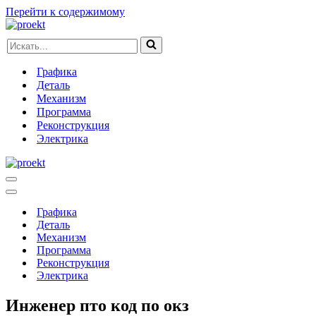
Перейти к содержимому
Искать...
Графика
Деталь
Механизм
Программа
Реконструкция
Электрика
Меню
навигации
Меню
навигации
Графика
Деталь
Механизм
Программа
Реконструкция
Электрика
Инженер пто код по окз