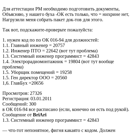
Для аттестации РМ необходимо подготовить документы,
Объясняю, у нашего буха -ОК есть только, что = нихрине нет,
Нагрузили меня собрать пакет док-тов для этого.
Так вот, подскажите-проверьте пожалуйста:
1. нужен код по по ОК 016-94 для должностей:
1.1. Главный инженер = 20757
1.2. Инженер ПТО = 22642 (вот тут проблема)
1.3. Системный инженер программист = 42843
1.4. Электрорадиомонтажник = 19804 (вот тут вообще
проблема)
1.5. Уборщик помещений = 19258
1.5. Ген директор ООО = 20560
1,6. ГлавБух =20656
Просмотров: 27326
Регистрация: 03.01.2011
Сообщений: 300
в ОК 016-94 все расписано (если, конечно он есть под рукой).
Сообщение от
BriAri
1.3. Системный инженер программист = 42843
— что-тот непонятное, фигня какаято с кодом. Должен