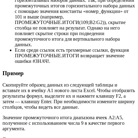
горизонтальных наборов данных. Так, при определении
промежуточных итогов горизонтального набора данных
с помощью значения константы «номер_функции» от
101 и выше (например,
ПРОМЕЖУТОЧНЫЕ.ИТОГИ(109;B2:G2)), скрытие
столбца не повлияет на результат. Однако на него
повлияет скрытие строки при подведении
промежуточного итога для вертикального набора
данных.
Если среди ссылок есть трехмерные ссылки, функция
ПРОМЕЖУТОЧНЫЕ.ИТОГИ возвращает значение
ошибки #ЗНАЧ!.
Пример
Скопируйте образец данных из следующей таблицы и
вставьте их в ячейку A1 нового листа Excel. Чтобы отобразить
результаты формул, выделите их и нажмите клавишу F2, а
затем — клавишу Enter. При необходимости измените ширину
столбцов, чтобы видеть все данные.
Значение промежуточного итога диапазона ячеек A2:A5,
полученное с использованием числа 9 в качестве первого
аргумента.