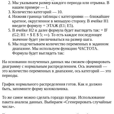
Мы указываем размер каждого периода или отрывка. В
нашем примере — 1.
Количество категорий — 10.
Нижняя граница таблицы с категориями — ближайшее
кратное, округленное в меньшую сторону. В ячейке H1
введите формулу = ЭТАЖ (E1; E5).
В ячейке H2 и далее формула будет выглядеть так: = IF
(G2; H1 + $ E $ 5; «»). То есть каждое последующее
значение будет увеличиваться на размер шага.
Мы подсчитываем количество переменных в заданном
диапазоне. Мы используем функцию ЧАСТОТА.
Формула будет выглядеть так:
На основании полученных данных мы сможем сформировать
диаграмму с нормальным распределением. Ось значений —
это количество переменных в диапазоне, ось категорий — это
периоды.
График нормального распределения готов. Как и должно
быть, запомните форму колокольчика.
То же самое можно сделать гораздо проще. Использование
пакета анализа данных. Выбираем «Сгенерировать случайные
числа».