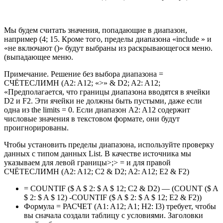
Мы будем считать значения, попадающие в диапазон,
например (4; 15. Кроме того, пределы диапазона «include » и
«не включают ()» будут выбраны из раскрывающегося меню.
(выпадающее меню.
Примечание. Решение без выбора диапазона =
СЧЁТЕСЛИМН (A2: A12; «>» & D2; A2: A12;
«Предполагается, что границы диапазона вводятся в ячейки
D2 и F2. Эти ячейки не должны быть пустыми, даже если
одна из the limits = 0. Если диапазон A2: A12 содержит
числовые значения в текстовом формате, они будут
проигнорированы.
Чтобы установить пределы диапазона, используйте проверку
данных с типом данных List. В качестве источника мы
указываем для левой границы>;> = и для правой
СЧЁТЕСЛИМН (A2: A12; C2 & D2; A2: A12; E2 & F2)
= COUNTIF ($ A $ 2: $ A $ 12; C2 & D2) — (COUNT ($ A
$ 2: $ A $ 12) -COUNTIF ($ A $ 2: $ A $ 12; E2 & F2))
Формула = РАСЧЕТ (A1: A12; A1; H2: I3) требует, чтобы
вы сначала создали таблицу с условиями. Заголовки