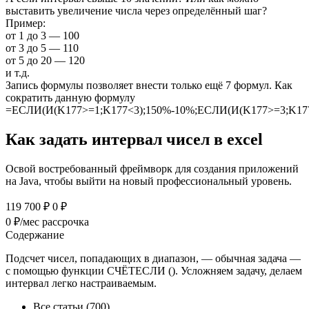
выставить увеличение числа через определённый шаг?
Пример:
от 1 до 3 — 100
от 3 до 5 — 110
от 5 до 20 — 120
и т.д.
Запись формулы позволяет внести только ещё 7 формул. Как
сократить данную формулу
=ЕСЛИ(И(K177>=1;K177<3);150%-10%;ЕСЛИ(И(K177>=3;K177
Как задать интервал чисел в excel
Освой востребованный фреймворк для создания приложений
на Java, чтобы выйти на новый профессиональный уровень.
119 700 ₽ 0 ₽
0 ₽/мес рассрочка
Содержание
Подсчет чисел, попадающих в диапазон, — обычная задача —
с помощью функции СЧЁТЕСЛИ (). Усложняем задачу, делаем
интервал легко настраиваемым.
Все статьи (700)