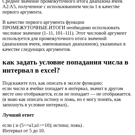
Среднее значение промежуточного итога диапазона ячеек
A2:A5, полученное с использованием числа 1 в качестве
первого аргумента.
В качестве первого аргумента функции
ПРОМЕЖУТОЧНЫЕ.ИТОГИ необходимо использовать
числовое значение (1–11, 101–111). Этот числовой аргумент
используется для промежуточного итога значений
(диапазонов ячеек, именованных диапазонов), указанных в
качестве следующих аргументов.
как задать условие попадания числа в
интервал в excel?
Подскажите плз, как описать в экселе функцию:
если число в ячейке попадает в интервал, значит в другом
месте оно отображается, если не попадает — не отображается.
(я знаю как описать истину и ложь, но е могу понять, как
запихнуть в условие интервал)..
Лучший ответ
если ( и (5<=a1;a1<=10); истина; ложь) .
Интервал от 5 до 10.