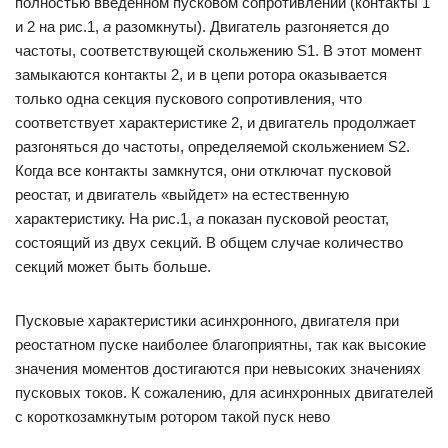
полностью введенном пусковом сопротивлении (контакты 1
и 2 на рис.1,
а
разомкнуты). Двигатель разгоняется до
частоты, соответствую­щей скольжению S1. В этот момент
замыкаются контакты 2, и в цепи ротора оказывается
только одна секция пускового сопротивления, что
соответствует характеристике 2, и двигатель продолжает
разгоняться до частоты, определяемой скольжением S2.
Когда все контакты замкнутся, они отключат пусковой
реостат, и двигатель «выйдет» на естествен­ную
характеристику. На рис.1,
а
показан пусковой реостат,
состоящий из двух секций. В общем случае количество
секций может быть больше.
Пусковые характеристики асинхронного, двигателя при
реостатном пуске наиболее благоприятны, так как высокие
значения моментов достигаются при невысоких значениях
пусковых токов. К сожалению, для асинхронных двигателей
с короткозамкнутым ротором такой пуск нево