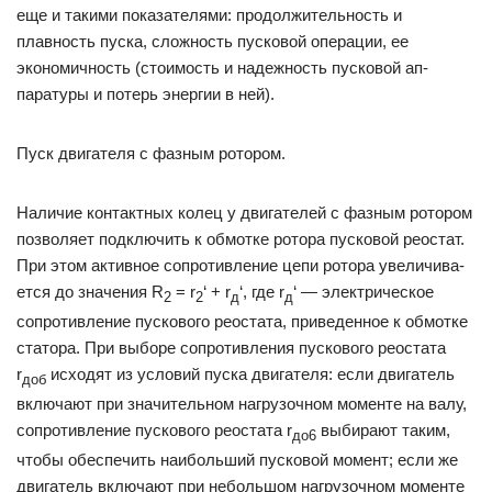
еще и такими показателями: продолжительность и
плавность пуска, сложность пусковой опе­рации, ее
экономичность (стои­мость и надежность пусковой ап­
паратуры и потерь энергии в ней).
Пуск двигателя с фазным ротором.
Наличие контактных колец у двигателей с фазным ро­тором
позволяет подключить к обмотке ротора пусковой реостат.
При этом активное сопро­тивление цепи ротора увеличива­
ется до значения R
= r
‘ + r
‘, где r
‘ — электрическое
2
2
д
д
сопротивление пускового реостата, приве­денное к обмотке
статора. При выборе сопротивления пускового реостата
r
исходят из условий пуска двигателя: если двигатель
доб
включают при значи­тельном нагрузочном моменте на валу,
сопротивление пускового реостата r
выбирают таким,
до6
чтобы обеспечить наибольший пус­ковой момент; если же
двигатель включают при небольшом нагрузочном моменте