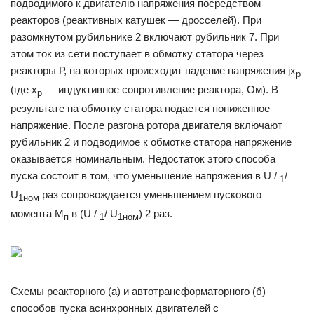
подводимого к двигателю напряжения посредством
реакторов (реактивных катушек — дросселей). При
разомкнутом рубильнике 2 включают рубильник 7. При
этом ток из сети поступает в обмотку статора через
реакторы Р, на которых происходит падение напряжения jх
р
(где х
— индуктивное сопротивление реактора, Ом). В
р
резуль­тате на обмотку ста­тора подается пони­женное
напряжение. После разгона ро­тора двигателя включают
рубиль­ник 2 и подводимое к обмотке статора напряжение
оказы­вается номиналь­ным. Недостаток это­го способа
пуска состоит в том, что уменьшение напряжения в U /
/
1
U
раз сопровождается уменьшением пускового
1ном
момента М
в (U /
/ U
) 2 раз.
п
1
1ном
Схемы реакторного (а) и автотранс­форматорного (б)
способов пуска асинхронных двигателей с