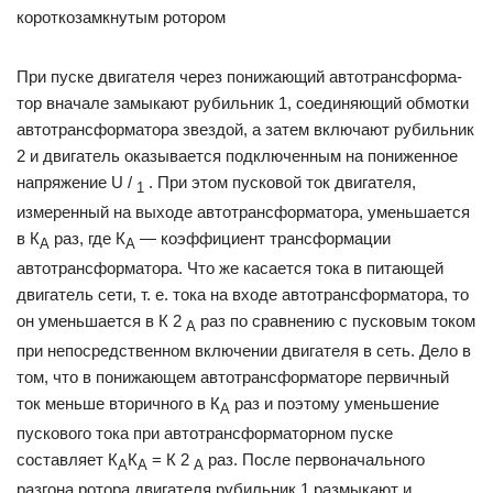
короткозамкнутым ротором
При пуске двигателя через понижающий автотрансформа­
тор вначале замыкают рубильник 1, соединяющий обмотки
автотрансформатора звездой, а затем включают рубиль­ник
2 и двигатель оказывается подключенным на пониженное
напряжение U /
. При этом пусковой ток двигателя,
1
измеренный на выходе автотрансформатора, уменьшается
в К
раз, где К
— ко­эффициент трансформации
А
А
автотрансформатора. Что же касается тока в питающей
двигатель сети, т. е. тока на входе автотрансформатора, то
он уменьшается в К 2
раз по сравнению с пусковым током
А
при непосредственном включении двигателя в сеть. Дело в
том, что в понижающем автотрансформаторе первичный
ток меньше вторичного в К
раз и поэтому уменьшение
А
пускового тока при автотрансформаторном пуске
составляет К
К
= К 2
раз. После первоначального
А
А
А
разгона ротора двигателя рубильник 1 размыкают и