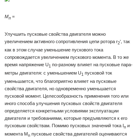
M
=
п
Улучшить пуско­вые свойства двигателя можно
увеличением актив­ного сопротивления цепи ротора r
‘, так
2
как в этом случае уменьшение пускового тока
сопровождается увеличением пускового момента. В то же
время на­пряжение U
по-разному влияет на пусковые пара­
1
метры двигателя: с уменьшением U
пусковой ток
1
уменьшается, что благоприятно влияет на пусковые
свойства двигателя, но одновременно уменьшается
пусковой момент. Целесообразность применения того или
иного способа улучшения пусковых свойств двигателя
определяется конкретными условиями эксплуатации
двигателя и требованиями, которые предъявляются к его
пусковым свойствам. Помимо пусковых значений тока I
и
п
момента М
пусковые свойства двигателей оцениваются
п