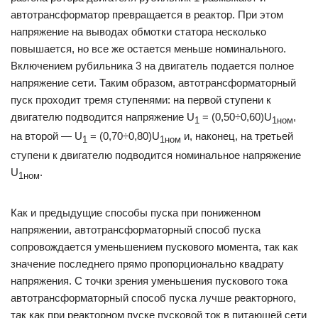
автотрансформатор превращается в реактор. При этом
напряжение на выводах обмотки статора несколько
повышается, но все же остается меньше номинального.
Включением ру­бильника 3 на двигатель подается полное
напряжение сети. Таким образом, автотрансформаторный
пуск проходит тремя ступенями: на первой ступени к
двигателю подводится напряжение U
= (0,50÷0,60)U
,
1
1ном
на второй — U
= (0,70÷0,80)U
и, наконец, на третьей
1
1ном
ступени к двигателю подводится номинальное напря­жение
U
.
1ном
Как и предыдущие способы пуска при пониженном
напряже­нии, автотрансформаторный способ пуска
сопровождается умень­шением пускового момента, так как
значение последнего прямо пропорционально квадрату
напряжения. С точки зрения уменьше­ния пускового тока
автотрансформаторный способ пуска лучше реакторного,
так как при реакторном пуске пусковой ток в пи­тающей сети