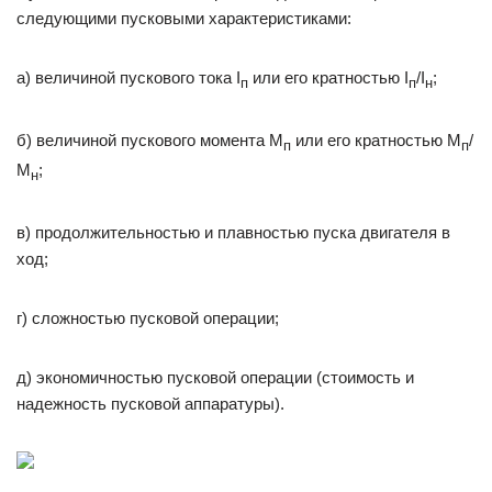
следующими пусковыми характеристиками:
а) величиной пускового тока I
или его кратностью I
/I
;
п
п
н
б) величиной пускового момента М
или его кратностью М
/
п
п
М
;
н
в) продолжительностью и плавностью пуска двигателя в
ход;
г) сложностью пусковой операции;
д) экономичностью пусковой операции (стоимость и
надежность пусковой аппаратуры).