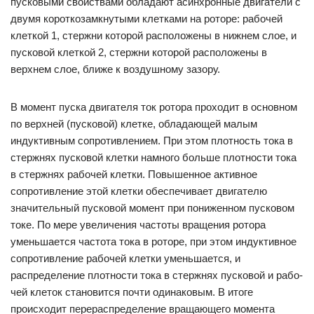
пусковыми свойствами обладают асинхронные двигатели с
двумя короткозамкнутыми клетками на роторе: рабочей
клеткой 1, стержни которой расположены в ниж­нем слое, и
пусковой клеткой 2, стержни которой расположены в
верхнем слое, ближе к воздушному зазору.
В момент пуска двигателя ток ротора проходит в основном
по верхней (пусковой) клетке, обладающей малым
индуктивным со­противлением. При этом плотность тока в
стержнях пусковой клетки намного больше плотности тока
в стержнях рабочей клетки. Повышенное активное
сопротивление этой клетки обеспечивает двигателю
значитель­ный пусковой момент при пони­женном пусковом
токе. По мере увеличения частоты вращения ро­тора
уменьшается частота тока в роторе, при этом индуктивное
со­противление рабочей клетки уменьшается, и
распределение плотности тока в стержнях пусковой и рабо­
чей клеток становится почти оди­наковым. В итоге
происходит пере­распределение вращающего момента