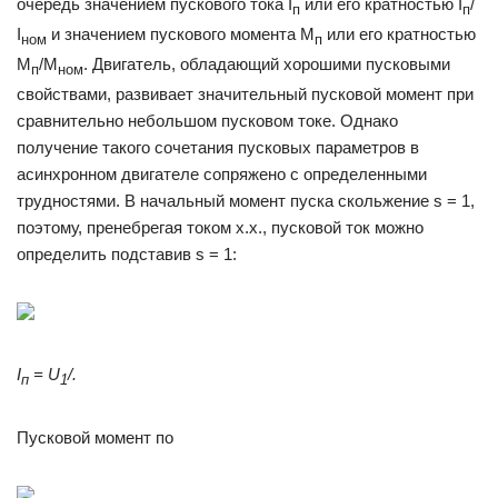
очередь значением пускового тока I
или его кратностью I
/
п
п
I
и значением пускового момента М
или его кратностью
ном
п
М
/М
. Двигатель, обла­дающий хорошими пусковыми
п
ном
свойствами, развива­ет значительный пусковой момент при
сравнительно небольшом пусковом токе. Однако
получение такого сочетания пусковых параметров в
асинхронном дви­гателе сопряжено с определенными
трудностями. В начальный момент пуска скольжение s = 1,
по­этому, пренебрегая током х.х., пусковой ток можно
определить подставив s = 1:
I
=
U
/.
п
1
Пусковой момент по