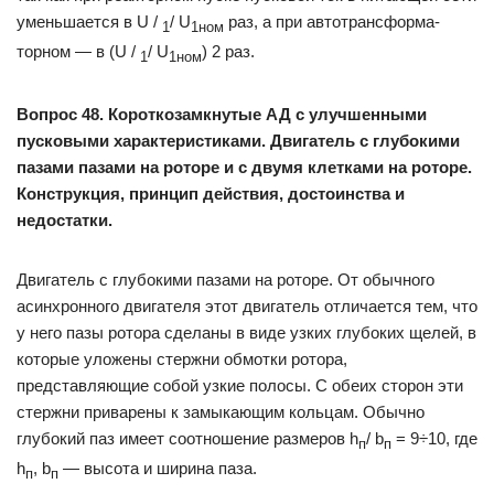
уменьшается в U /
/ U
раз, а при автотрансформа­
1
1ном
торном — в (U /
/ U
) 2 раз.
1
1ном
Вопрос 48. Короткозамкнутые АД с улучшенными
пусковыми характеристиками. Двигатель с глубокими
пазами пазами на роторе и с двумя клетками на роторе.
Конструкция, принцип действия, достоинства и
недостатки.
Двигатель с глубокими пазами на роторе. От обычного
асинхронного двигателя этот двигатель отличается тем, что
у него пазы ротора сделаны в виде узких глубоких щелей, в
которые уложены стержни обмотки ротора,
представляющие собой узкие полосы. С обеих сторон эти
стержни приварены к замыкающим кольцам. Обычно
глубокий паз имеет соотношение размеров h
/ b
= 9÷10, где
п
п
h
, b
— высота и ширина паза.
п
п