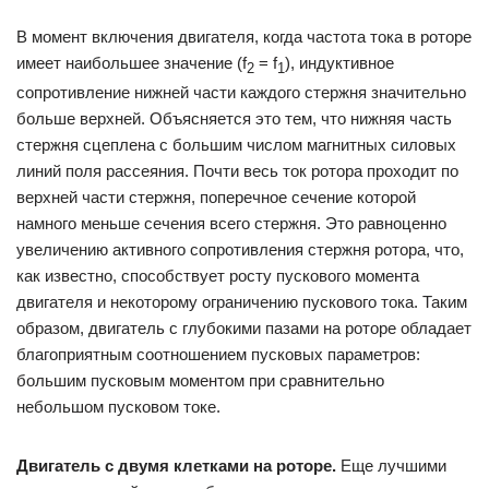
В момент включения двигателя, когда частота тока в роторе
имеет наибольшее значение (f
= f
), индуктивное
2
1
сопротивление нижней части каждого стержня значительно
больше верхней. Объясняется это тем, что нижняя часть
стержня сцеплена с большим числом магнитных силовых
линий поля рассеяния. Почти весь ток ротора проходит по
верхней части стержня, поперечное сечение которой
намного меньше сечения всего стержня. Это равноценно
увеличению активного сопротивления стержня ротора, что,
как известно, способствует росту пускового момента
двигателя и некоторому ограни­чению пускового тока. Таким
образом, двигатель с глубокими пазами на роторе об­ладает
благоприятным соотношением пусковых параметров:
большим пусковым моментом при сравнительно
небольшом пус­ковом токе.
Двигатель с двумя клетками на роторе.
Еще лучшими