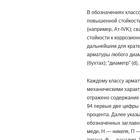
В обозначениях класс
повышенной стойкость
(например, Ат-IVK); с
стойкости к коррозио
дальнейшем для кратк
арматуры любого диаме
(бухтах); “диаметр” (d
Каждому классу армат
механическими характе
отражено содержание 
94 первые две цифры 
процента. Далее указ
обозначенных заглавн
меди, Н — никеля, П 
титана, Ф — ванадия,