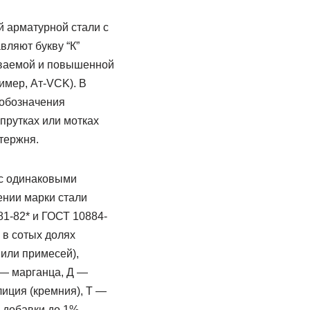
 арматурной стали с
ляют букву “К”
риваемой и повышенной
имер, Ат-VCK). В
 обозначения
прутках или мотках
стержня.
 с одинаковыми
ении марки стали
1-82* и ГОСТ 10884-
 в сотых долях
или примесей),
 — марганца, Д —
иция (кремния), Т —
 добавки до 1%