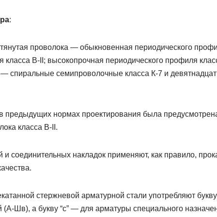
ра
:
отянутая проволока — обыкновенная периодического профил
 класса B-II; высокопрочная периодического профиля класс
 — спиральные семипроволочные класса К-7 и девятнадца
о в предыдущих нормах проектирования была предусмотрен
ока класса B-II.
 и соединительных накладок применяют, как правило, прока
ачества.
катанной стержневой арматурной стали употребляют букву 
(А-Шв), а букву “с” — для арматуры специального назначени