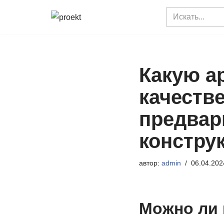
Перейти
к
содержимому
Какую а
качеств
предвар
констру
автор:
admin
06.04.202
Можно ли 