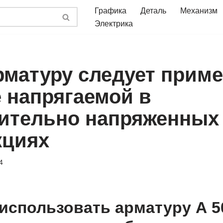
Графика
Деталь
Механизм
Электрика
рматуру следует приме
е напрягаемой в
ительно напряженных
кциях
4
использовать арматуру А 5