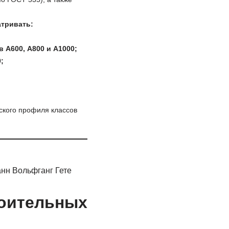
тривать:
 А600, А800 и А1000;
;
кого профиля классов
анн Вольфганг Гете
роительных