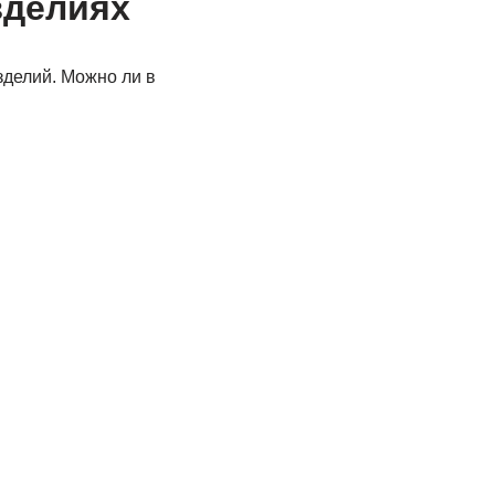
зделиях
зделий. Можно ли в