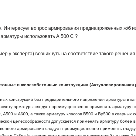
к. Интересует вопрос армирования преднапряженных ж/б и
 арматуры использовать А 500 С ?
ер у эксперта) возникнуть на соответствие такого решения
етонные и железобетонные конструкции» (Актуализированная 
нных конструкций без предварительного напряжения арматуры в ка
асчету арматуры следует преимущественно применять арматуру п
 А500 и А600, а также арматуру классов В500 и Вр500 в сварных се
еской целесообразности допускается применять арматуру более в
свенного армирования следует преимущественно применять гладку
т3сп и Ст3пс (с категориями нормируемых показателей не ниже 2 п