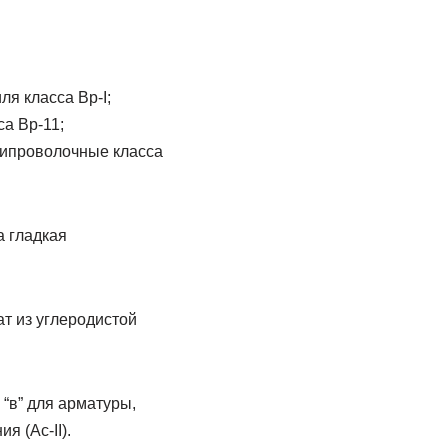
я класса Вр-I;
а Вр-11;
типроволочные класса
а гладкая
т из углеродистой
“в” для арматуры,
я (Ас-II).