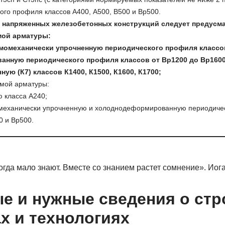
ого профиля классов А400, А500, В500 и Вр500.
 напряженных железобетонных конструкций следует предусма
мой арматуры:
момеханически упрочненную периодического профиля классов
нную периодического профиля классов от Вр1200 до Вр1600
ую (К7) классов К1400, К1500, К1600, К1700;
емой арматуры:
ю класса А240;
омеханически упрочненную и холоднодеформированную периодичес
0 и Вр500.
когда мало знают. Вместе со знанием растет сомнение». Иог
е и нужные сведения о ст
х и технологиях