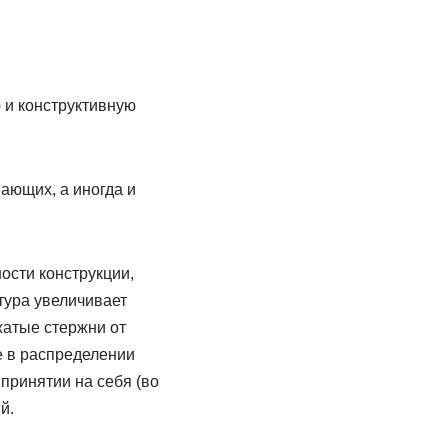
 и конструктивную
ающих, а иногда и
ости конструкции,
тура увеличивает
жатые стержни от
е в распределении
принятии на себя (во
й.