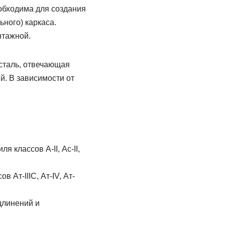
обходима для создания
ьного) каркаса.
нтажной.
сталь, отвечающая
й. В зависимости от
 классов A-II, Ас-II,
Ат-IIIС, Ат-IV, Ат-
длинений и