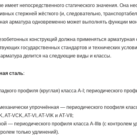
е имеет непосредственного статического значения. Она не
тивных стержней жёсткого (и, следовательно, транспортабел
вная арматура одновременно может выполнять функции мо
зобетонных конструкций должна применяться арматурная 
твующих государственных стандартов и технических услови
 арматура делится на следующие виды и классы.
ная сталь
:
адкого профиля (круглая) класса А-I; периодического профиля
механически упрочнённая — периодического поофиля классов 
K, AT-VCK, AT-VI, AT-VIK и AT-VII;
ой — периодического профиля класса А-IIIв (с контролем у
ролем только удлинений).