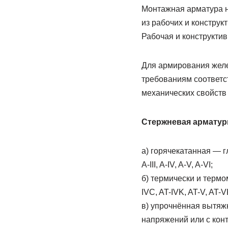
Монтажная арматура н
из рабочих и конструк
Рабочая и конструкти
Для армирования желе
требованиям соответс
механических свойств
Стержневая арматур
а) горячекатанная — гл
A-III, A-IV, A-V, A-VI;
б) термически и термо
IVC, AT-IVK, AT-V, AT-V
в) упрочнённая вытяжк
напряжений или с конт