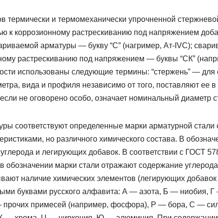
ов термически и термомеханически упрочненной стержневой
ю к коррозионному растрескиванию под напряжением добав
вариваемой арматуры — букву “С” (нагример, Ат-IVC); сва
нному растрескиванию под напряжением — буквы “СК” (напр
ости использованы следующие термины: “стержень” — для
тра, вида и профиля независимо от того, поставляют ее в 
), если не оговорено особо, означает номинальный диаметр 
уры соответствуют определенные марки арматурной стали
ристиками, но различного химического состава. В обознач
углерода и легирующих добавок. В соответствии с ГОСТ 578
в обозначении марки стали отражают содержание углерода
ывают наличие химических элементов (легирующих добавок 
ыми буквами русского алфавита: А — азота, Б — ниобия, Г
— прочих примесей (например, фосфора), Р — бора, С — сил
 X — хрома, Ц — циркония, Ю — алюминия. При содержании