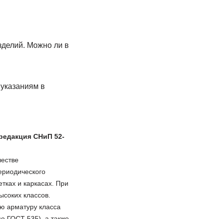
зделий. Можно ли в
 указаниям в
редакция СНиП 52-
честве
ериодического
тках и каркасах. При
ысоких классов.
ю арматуру класса
о ГОСТ 535), а также