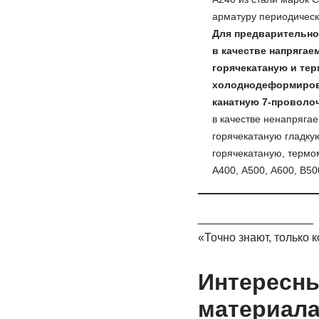
арматуру периодическ
Для предварительно
в качестве напрягае
горячекатаную и тер
холоднодеформирова
канатную 7-проволочн
в качестве ненапряга
горячекатаную гладку
горячекатаную, терм
А400, А500, А600, В50
__________________
«Точно знают, только 
Интересны
материала