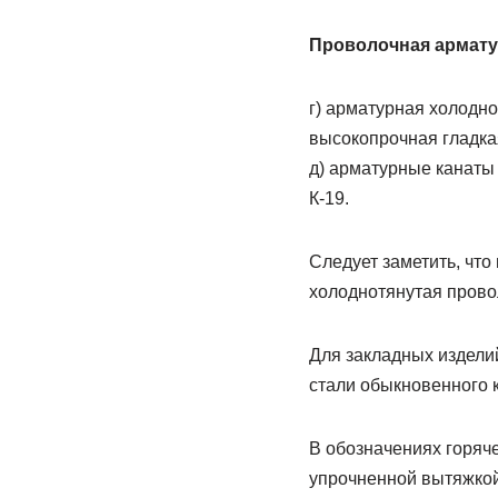
Проволочная армату
г) арматурная холодн
высокопрочная гладкая
д) арматурные канаты
К-19.
Следует заметить, чт
холоднотянутая провол
Для закладных изделий
стали обыкновенного к
В обозначениях горяче
упрочненной вытяжкой 